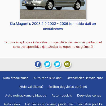
Kia Magentis 2003 2.0 2003 - 2006 tehniskie dati un
atsauksmes
Tehniskās apkopes intervālus un specifikācijas vienmēr pārbaudiet
sava transportlīdzekļa ražotāja apkopes rokasgrāmatā!
Auto atsauksmes
Auto tehniskie dati
Uzticamākie lietotie auto
Ķēde vai siksna?
Reālais
degvielas patēriņš
Auto nobraukuma pārbaude
Auto nodoklis
Degvielas cenas
Auto video
Lietošanas noteikumi, privātuma un sīkdatņu politika