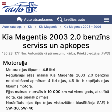
Auto atsauksmes
Izvēlies auto
Auto katalogs
>
Kia
>
Kia Magentis
>
Kia Magentis 2003 - 2006
Kia Magentis 2003 2.0 benzīns
serviss un apkopes
136 ZS, 177 Nm, Automātiskā pārnesumu kārba, Priekšpiedziņa (FWD)
Motoreļļa
Motora eļļas tilpums:
4.5 litri
Regulārajai eļļas maiņai Kia Magentis 2003 2.0 benzīns
nepieciešami apmēram 4 litri eļļas, 4.5 litri ir kopējais eļļas
tilpums motorā.
Eļļas maiņas intervāls ir
10 000 km
vai viens gads, atkarībā
no tā, kas pienāk pirmais.
Norādītais eļļas tips (eļļas viskozitātes klasifikācija SAE) ir
5W-30, 5W-40