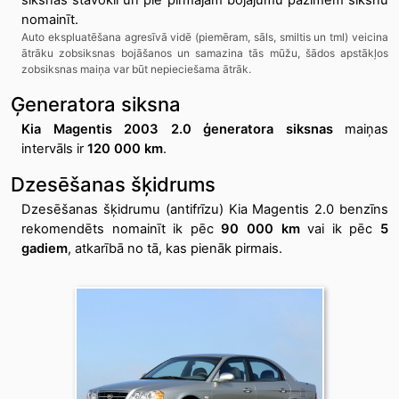
siksnas stāvokli un pie pirmajām bojājumu pazīmēm siksnu
nomainīt.
Auto ekspluatēšana agresīvā vidē (piemēram, sāls, smiltis un tml) veicina
ātrāku zobsiksnas bojāšanos un samazina tās mūžu, šādos apstākļos
zobsiksnas maiņa var būt nepieciešama ātrāk.
Ģeneratora siksna
Kia Magentis 2003 2.0 ģeneratora siksnas
maiņas
intervāls ir
120 000 km
.
Dzesēšanas šķidrums
Dzesēšanas šķidrumu (antifrīzu) Kia Magentis 2.0 benzīns
rekomendēts nomainīt ik pēc
90 000 km
vai ik pēc
5
gadiem
, atkarībā no tā, kas pienāk pirmais.