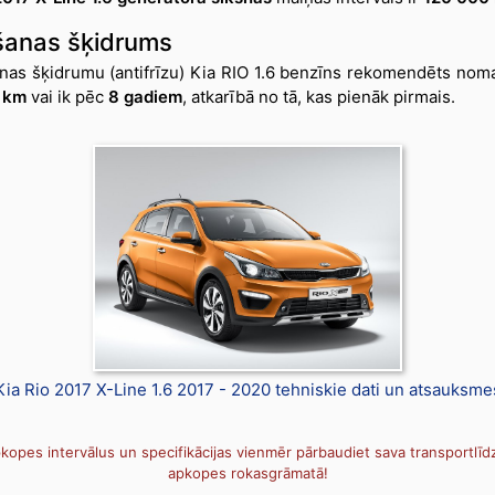
anas šķidrums
as šķidrumu (antifrīzu) Kia RIO 1.6 benzīns rekomendēts noma
 km
vai ik pēc
8 gadiem
, atkarībā no tā, kas pienāk pirmais.
Kia Rio 2017 X-Line 1.6 2017 - 2020 tehniskie dati un atsauksme
kopes intervālus un specifikācijas vienmēr pārbaudiet sava transportlīdz
apkopes rokasgrāmatā!