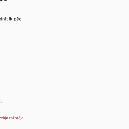
inīt ik pēc
s
ekļa ražotāja