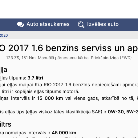
Auto atsauksmes
Izvēlies auto
 2020
IO 2017 1.6 benzīns serviss un a
123 ZS, 151 Nm, Manuālā pārnesumu kārba, Priekšpiedziņa (FWD)
ļļa
ļļas tilpums:
3.7 litri
jai eļļas maiņai Kia RIO 2017 1.6 benzīns nepieciešami apmēra
7 litri ir kopējais eļļas tilpums motorā.
iņas intervāls ir
15 000 km
vai viens gads, atkarībā no tā, 
s eļļas tips (eļļas viskozitātes klasifikācija SAE) ir
0W-30, 5W-
ltrs
tra nomaiņas intervāls ir
45 000 km
.