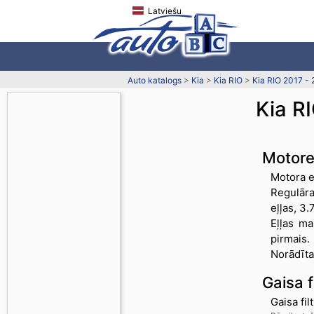
Latviešu
Auto katalogs
>
Kia
>
Kia RIO
>
Kia RIO 2017 -
Kia R
Motore
Motora e
Regulāra
eļļas, 3.
Eļļas ma
pirmais.
Norādītai
Gaisa fi
Gaisa fil