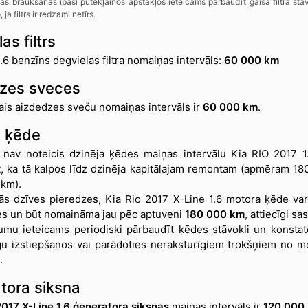
šas braukšanas īpaši putekļainos apstākļos ieteicams pārbaudīt gaisa filtra stā
 ja filtrs ir redzami netīrs.
as filtrs
1.6 benzīns degvielas filtra nomaiņas intervāls:
60 000 km
zes sveces
ais aizdedzes sveču nomaiņas intervāls ir
60 000 km
.
 ķēde
 nav noteicis dzinēja ķēdes maiņas intervālu Kia RIO 2017 1
, ka tā kalpos līdz dzinēja kapitālajam remontam (apmēram 18
km).
ās dzīves pieredzes, Kia Rio 2017 X-Line 1.6 motora ķēde var
ies un būt nomaināma jau pēc aptuveni
180 000 km
, attiecīgi s
mu ieteicams periodiski pārbaudīt ķēdes stāvokli un konstat
u izstiepšanos vai parādoties neraksturīgiem trokšņiem no mo
.
tora siksna
2017 X-Line 1.6 ģeneratora siksnas
maiņas intervāls ir
120 000