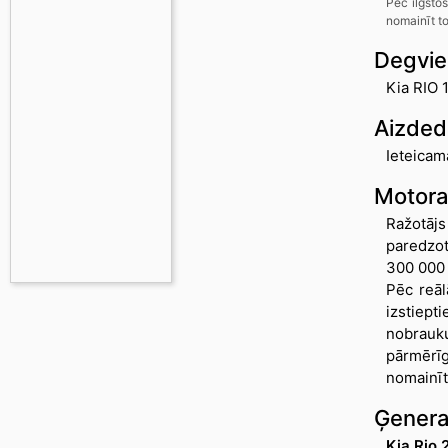
Pēc ilgsto
nomainīt to,
Degviel
Kia RIO 
Aizded
Ieteicam
Motora
Ražotājs
paredzot
300 000 
Pēc reāl
izstiept
nobrauku
pārmērīg
nomainīt
Ģenera
Kia Rio 