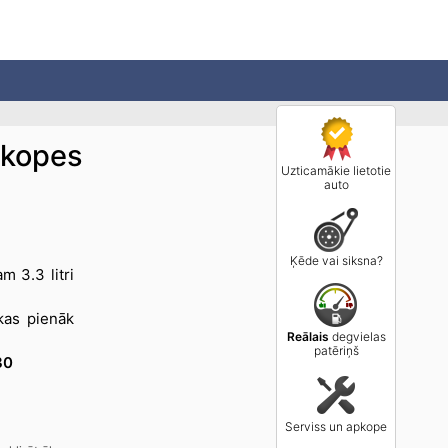
pkopes
Uzticamākie lietotie
auto
Ķēde vai siksna?
m 3.3 litri
kas pienāk
Reālais
degvielas
patēriņš
30
Serviss un apkope