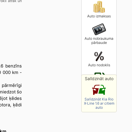
vokli ātrāk un
Auto izmaksas
Auto nobraukuma
pārbaude
Auto nodoklis
.6 benzīns
0 000 km -
Salīdzināt auto
 pārmērīgi
Degvielas cenas
asniedzot šo
ējot ķēdes
Salīdzināt Kia Rio
X-Line 1.6 ar citiem
tora, ķēdi
auto
 km
.