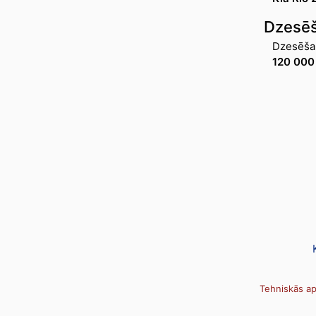
Dzesēš
Dzesēšan
120 000
Tehniskās ap