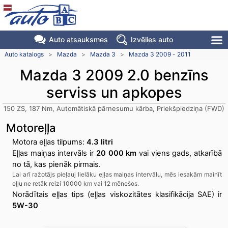
Auto atsauksmes
Izvēlies auto
Auto katalogs
>
Mazda
>
Mazda 3
>
Mazda 3 2009 - 2011
Mazda 3 2009 2.0 benzīns
serviss un apkopes
150 ZS, 187 Nm, Automātiskā pārnesumu kārba, Priekšpiedziņa (FWD)
Motoreļļa
Motora eļļas tilpums:
4.3 litri
Eļļas maiņas intervāls ir
20 000 km
vai viens gads, atkarībā
no tā, kas pienāk pirmais.
Lai arī ražotājs pieļauj lielāku eļļas maiņas intervālu, mēs iesakām mainīt
eļļu ne retāk reizi 10000 km vai 12 mēnešos.
Norādītais eļļas tips (eļļas viskozitātes klasifikācija SAE) ir
5W-30