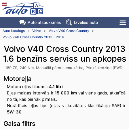
Auto atsauksmes
Izvēlies auto
Auto katalogs
>
Volvo
>
Volvo V40 Cross Country
>
Volvo V40 Cross Country 2013 - 2016
Volvo V40 Cross Country 2013
1.6 benzīns serviss un apkopes
180 ZS, 240 Nm, Manuālā pārnesumu kārba, Priekšpiedziņa (FWD)
Motoreļļa
Motora eļļas tilpums:
4.1 litri
Eļļas maiņas intervāls ir
15 000 km
vai viens gads, atkarībā
no tā, kas pienāk pirmais.
Norādītais eļļas tips (eļļas viskozitātes klasifikācija SAE) ir
5W-30
Gaisa filtrs