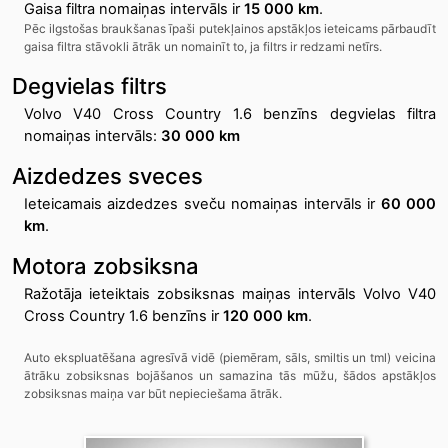
Gaisa filtra nomaiņas intervāls ir
15 000 km
.
Pēc ilgstošas braukšanas īpaši putekļainos apstākļos ieteicams pārbaudīt
gaisa filtra stāvokli ātrāk un nomainīt to, ja filtrs ir redzami netīrs.
Degvielas filtrs
Volvo V40 Cross Country 1.6 benzīns degvielas filtra
nomaiņas intervāls:
30 000 km
Aizdedzes sveces
Ieteicamais aizdedzes sveču nomaiņas intervāls ir
60 000
km
.
Motora zobsiksna
Ražotāja ieteiktais zobsiksnas maiņas intervāls Volvo V40
Cross Country 1.6 benzīns ir
120 000 km
.
Auto ekspluatēšana agresīvā vidē (piemēram, sāls, smiltis un tml) veicina
ātrāku zobsiksnas bojāšanos un samazina tās mūžu, šādos apstākļos
zobsiksnas maiņa var būt nepieciešama ātrāk.