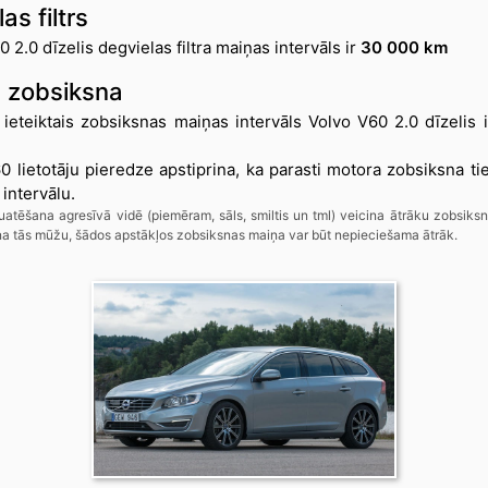
as filtrs
 2.0 dīzelis degvielas filtra maiņas intervāls ir
30 000 km
 zobsiksna
 ieteiktais zobsiksnas maiņas intervāls Volvo V60 2.0 dīzelis 
0 lietotāju pieredze apstiprina, ka parasti motora zobsiksna t
 intervālu.
uatēšana agresīvā vidē (piemēram, sāls, smiltis un tml) veicina ātrāku zobsiks
a tās mūžu, šādos apstākļos zobsiksnas maiņa var būt nepieciešama ātrāk.