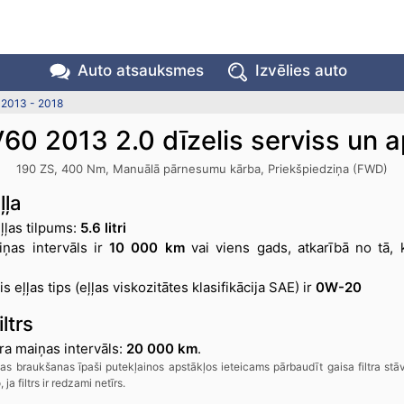
Auto atsauksmes
Izvēlies auto
 2013 - 2018
V60 2013 2.0 dīzelis serviss un 
190 ZS, 400 Nm, Manuālā pārnesumu kārba, Priekšpiedziņa (FWD)
ļļa
ļļas tilpums:
5.6 litri
iņas intervāls ir
10 000 km
vai viens gads, atkarībā no tā, 
s eļļas tips (eļļas viskozitātes klasifikācija SAE) ir
0W-20
ltrs
tra maiņas intervāls:
20 000 km
.
šas braukšanas īpaši putekļainos apstākļos ieteicams pārbaudīt gaisa filtra stā
 ja filtrs ir redzami netīrs.