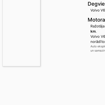
Degviel
Volvo V60
Motora
Ražotāja
km
.
Volvo V6
norādīto
Auto ekspl
un samazin