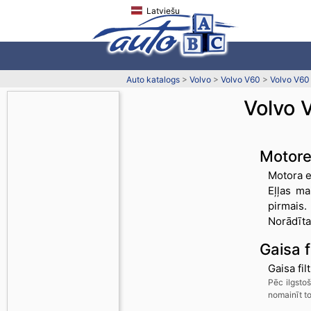
Latviešu
Auto katalogs
>
Volvo
>
Volvo V60
>
Volvo V60
Volvo 
Motore
Motora e
Eļļas ma
pirmais.
Norādītai
Gaisa fi
Gaisa fil
Pēc ilgsto
nomainīt to,