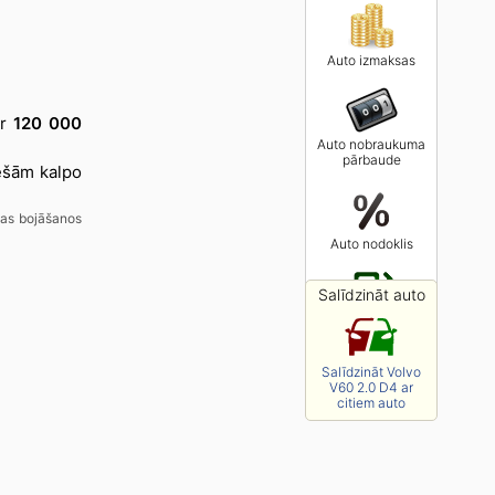
Auto izmaksas
ir
120 000
Auto nobraukuma
pārbaude
iešām kalpo
nas bojāšanos
Auto nodoklis
Salīdzināt auto
Degvielas cenas
Salīdzināt Volvo
V60 2.0 D4 ar
citiem auto