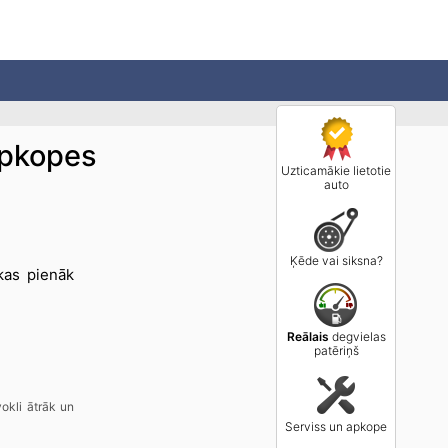
apkopes
Uzticamākie lietotie
auto
Ķēde vai siksna?
kas pienāk
Reālais
degvielas
patēriņš
vokli ātrāk un
Serviss un apkope