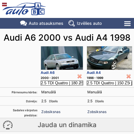
Auto atsauksmes
Izvēlies auto
Audi A6 2000 vs Audi A4 1998
Audi A6
Audi A4
2000 - 2001
1998 - 1999
Manuālā
Manuālā
Pārnesumu kārba:
2.5
2.5
Dīzelis
Dīzelis
Dzinējs:
Sadales vārpstas
Zobsiksnas
Zobsiksnas
piedziņa:
Jauda un dinamika