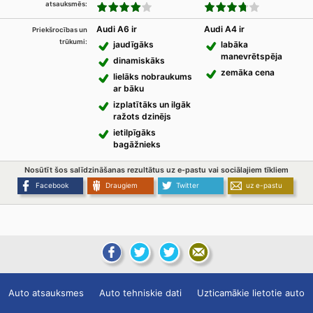
atsauksmēs:
Audi A6 ir
Audi A4 ir
Priekšrocības un
trūkumi:
jaudīgāks
labāka
manevrētspēja
dinamiskāks
zemāka cena
lielāks nobraukums
ar bāku
izplatītāks un ilgāk
ražots dzinējs
ietilpīgāks
bagāžnieks
Nosūtīt šos salīdzināšanas rezultātus uz e-pastu vai sociālajiem tīkliem
Facebook
Draugiem
Twitter
uz e-pastu
Auto atsauksmes
Auto tehniskie dati
Uzticamākie lietotie auto