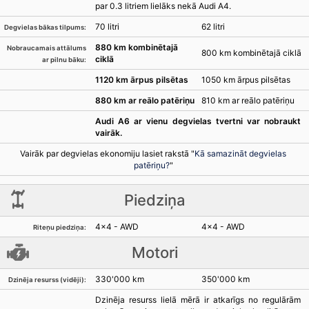
par 0.3 litriem lielāks nekā Audi A4.
70 litri
62 litri
Degvielas bākas tilpums:
880 km kombinētajā
Nobraucamais attālums
800 km kombinētajā ciklā
ciklā
ar pilnu bāku:
1120 km ārpus pilsētas
1050 km ārpus pilsētas
880 km ar reālo patēriņu
810 km ar reālo patēriņu
Audi A6 ar vienu degvielas tvertni var nobraukt
vairāk.
Vairāk par degvielas ekonomiju lasiet rakstā "
Kā samazināt degvielas
patēriņu?
"
Piedziņa
4x4 - AWD
4x4 - AWD
Riteņu piedziņa:
Motori
330'000 km
350'000 km
Dzinēja resurss (vidēji):
Dzinēja resurss lielā mērā ir atkarīgs no regulārām