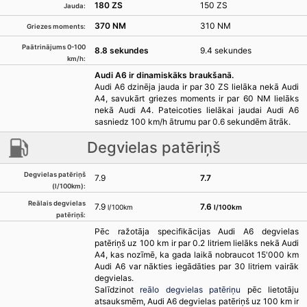
180 ZS
150 ZS
Jauda:
370 NM
310 NM
Griezes moments:
Paātrinājums 0-100
8.8 sekundes
9.4 sekundes
km/h:
Audi A6 ir dinamiskāks braukšanā.
Audi A6 dzinēja jauda ir par 30 ZS lielāka nekā Audi
A4, savukārt griezes moments ir par 60 NM lielāks
nekā Audi A4. Pateicoties lielākai jaudai Audi A6
sasniedz 100 km/h ātrumu par 0.6 sekundēm ātrāk.
Degvielas patēriņš
Degvielas patēriņš
7.9
7.7
(l/100km):
Reālais degvielas
7.9
7.6
l/100km
l/100km
patēriņš:
Pēc ražotāja specifikācijas Audi A6 degvielas
patēriņš uz 100 km ir par 0.2 litriem lielāks nekā Audi
A4, kas nozīmē, ka gada laikā nobraucot 15'000 km
Audi A6 var nākties iegādāties par 30 litriem vairāk
degvielas.
Salīdzinot
reālo degvielas patēriņu
pēc lietotāju
atsauksmēm, Audi A6 degvielas patēriņš uz 100 km ir