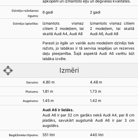
apkopēm un izmantoto eļļu un degvielas kvalitātes.
Dzinēja ražošanas
6 gadi
2 gadi
ilgums:
Izmantots vismaz
Izmantots vismaz citiem
Dzinēja izplatība:
citiem 2 modeļiem, tai
2 modeļiem, tai skaitā
skaitā Audi A4, Audi A8
Audi A6, Audi A8
Parasti jo ilgāk un vairāk auto modeļiem dzinējs tiek
ražots, jo labākas ir tā servisa iespējas un rezerves
daļu pieejamība. Šajā aspektā Audi A6 varētu būt
labāka izvēle.
Izmēri
4.80 m
4.48 m
Garums:
1.81 m
1.73 m
Platums:
1.45 m
1.42 m
Augstums:
Audi A6 ir lielāks.
Audi A6 ir par 32 cm garāks nekā Audi A4, par 8 cm
platāks, savukārt augstumā Audi A6 ir par 3 cm
augstāks.
551 litri
440 litri
Bagāžnieka tilpums: