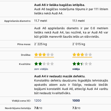
Audi A6 ir lielāka bagāžas ietilpība.
Audi A6 bagāžas nodalījuma tilpums ir par 111 litriem
lielāks nekā Audi A4.
11.7 metri
11.1 metri
Apgriešanās diametrs:
Audi A6 apgriešanās diametrs ir par 0.6 metriem
lielāks nekā Audi A4, tas nozīmē, ka ar Audi A6 var
būt grūtāk manevrēt šaurās ielās un stāvvietās.
2`225 kg
2`015 kg
Pilna masa:
Drošība:
Kvalitāte:
zem vidējās
vidēja
Audi A4 ir nedaudz mazāk defektu.
Konstatēto defektu daudzums ikgadējās tehniskajās
apskatēs abiem auto ir līdzīgs, nedaudz biežāk
bojājumi konstatēti Audi A6, attiecīgi Audi A4 varētu
būt nedaudz kvalitatīvāks.
1200
1000
Vidējā cena (€):
7.8
7.3
/10
/10
Novērtējums lietotāju