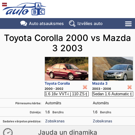
Auto atsauksmes
Izvēlies auto
Toyota Corolla 2000 vs Mazda
3 2003
Toyota Corolla
Mazda 3
2000 - 2002
2003 - 2006
Automāts
Automāts
Pārnesumu kārba:
1.6
1.6
Benzīns
Benzīns
Dzinējs:
Zobsiksnas
Zobsiksnas
Sadales vārpstas piedziņa:
Jauda un dinamika