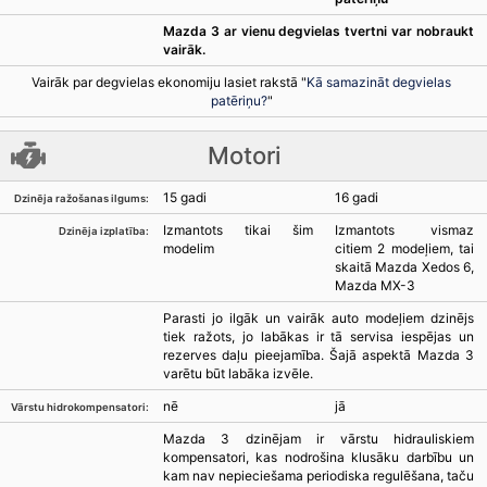
Mazda 3 ar vienu degvielas tvertni var nobraukt
vairāk.
Vairāk par degvielas ekonomiju lasiet rakstā "
Kā samazināt degvielas
patēriņu?
"
Motori
15 gadi
16 gadi
Dzinēja ražošanas ilgums:
Izmantots tikai šim
Izmantots vismaz
Dzinēja izplatība:
modelim
citiem 2 modeļiem, tai
skaitā Mazda Xedos 6,
Mazda MX-3
Parasti jo ilgāk un vairāk auto modeļiem dzinējs
tiek ražots, jo labākas ir tā servisa iespējas un
rezerves daļu pieejamība. Šajā aspektā Mazda 3
varētu būt labāka izvēle.
nē
jā
Vārstu hidrokompensatori:
Mazda 3 dzinējam ir vārstu hidrauliskiem
kompensatori, kas nodrošina klusāku darbību un
kam nav nepieciešama periodiska regulēšana, taču