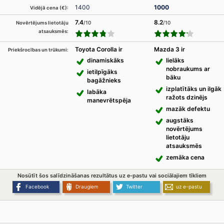
1400
1000
Vidējā cena (€):
7.4
8.2
/10
/10
Novērtējums lietotāju
atsauksmēs:
Toyota Corolla ir
Mazda 3 ir
Priekšrocības un trūkumi:
dinamiskāks
lielāks
nobraukums ar
ietilpīgāks
bāku
bagāžnieks
izplatītāks un ilgāk
labāka
ražots dzinējs
manevrētspēja
mazāk defektu
augstāks
novērtējums
lietotāju
atsauksmēs
zemāka cena
Nosūtīt šos salīdzināšanas rezultātus uz e-pastu vai sociālajiem tīkliem
Facebook
Draugiem
Twitter
uz e-pastu