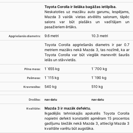
Toyota Corolla ir lielāka bagāžas ietilpība.
Neskatoties uz mazāku auto garumu, Iespējams,
Mazda 3 vairāk vietas atvēlēts salonam, tāpēc
salons var būt plašāks un vadītājam un
pasažieriem ērtāks.
9.6 metri
10.3 metri
Apgriešanās diametrs:
Toyota Corolla apgriešanās diametrs ir par 0.7
metriem mazāks nekā Mazda 3, tas nozīmē, ka ar
Toyota Corolla var būt vieglāk manevrēt šaurās
ielās un stāvvietās.
1`655 kg
1`700 kg
Pilna masa:
1`115 kg
1`190 kg
Pašmasa:
540 kg
510 kg
Kravnesība:
nav datu
nav datu
Drošība:
Mazda 3 ir mazāk defektu.
Kvalitāte:
Ikgadējās tehniskajās apskatēs Toyota Corolla
nopietni defekti konstatēti apmēram 15 procentos
gadījumu biežāk nekā Mazda 3, attiecīgi Mazda 3
kvalitāte varētu būt augstāka.