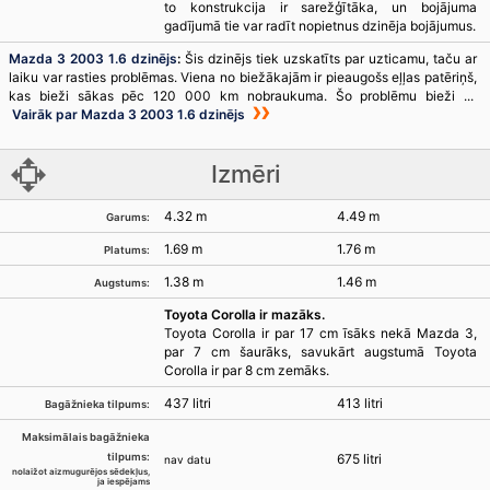
to konstrukcija ir sarežģītāka, un bojājuma
gadījumā tie var radīt nopietnus dzinēja bojājumus.
Mazda 3 2003 1.6 dzinējs
:
Šis dzinējs tiek uzskatīts par uzticamu, taču ar
laiku var rasties problēmas. Viena no biežākajām ir pieaugošs eļļas patēriņš,
kas bieži sākas pēc 120 000 km nobraukuma. Šo problēmu bieži ...
Vairāk par Mazda 3 2003 1.6 dzinējs
Izmēri
4.32 m
4.49 m
Garums:
1.69 m
1.76 m
Platums:
1.38 m
1.46 m
Augstums:
Toyota Corolla ir mazāks.
Toyota Corolla ir par 17 cm īsāks nekā Mazda 3,
par 7 cm šaurāks, savukārt augstumā Toyota
Corolla ir par 8 cm zemāks.
437 litri
413 litri
Bagāžnieka tilpums:
Maksimālais bagāžnieka
tilpums:
675 litri
nav datu
nolaižot aizmugurējos sēdekļus,
ja iespējams