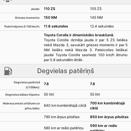
110 ZS
105 ZS
Jauda:
150 NM
145 NM
Griezes moments:
11.6 sekundes
12.4 sekundes
Paātrinājums 0-100 km/h:
Toyota Corolla ir dinamiskāks braukšanā.
Toyota Corolla dzinēja jauda ir par 5 ZS lielāka
nekā Mazda 3, savukārt griezes moments ir par 5
NM lielāks nekā Mazda 3. Pateicoties lielākai
jaudai Toyota Corolla sasniedz 100 km/h ātrumu
par 0.8 sekundēm ātrāk.
Degvielas patēriņš
Degvielas patēriņš
7.8
7.8
(l/100km):
50 litri
55 litri
Degvielas bākas tilpums:
700 km kombinētajā
Nobraucamais attālums ar
640 km kombinētajā ciklā
ciklā
pilnu bāku:
790 km ārpus pilsētas
850 km ārpus pilsētas
590 km ar reālo
580 km ar reālo patēriņu
patēriņu