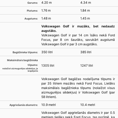
4.20 m
4.34 m
Garums:
1.76 m
1.84 m
Platums:
1.48 m
1.45 m
Augstums:
Volkswagen Golf ir mazāks, bet nedaudz
augstāks.
Volkswagen Golf ir par 14 cm īsāks nekā Ford
Focus, par 8 cm šaurāks, savukārt augstumā
Volkswagen Golf ir par 3 cm augstāks.
350 litri
385 litri
Bagāžnieka tilpums:
Maksimālais bagāžnieka
tilpums:
1305 litri
1247 litri
nolaižot aizmugurējos sēdekļus, ja
iespējams
Volkswagen Golf bagāžas nodalījuma tilpums ir
par 35 litriem mazāks nekā Ford Focus. Lielāks
maksimālais bagāžnieka tilpums (nolaižot visus
aizmugurējos sēdekļus) ir Volkswagen Golf (par
58 litriem).
10.9 metri
10.4 metri
Apgriešanās diametrs:
Volkswagen Golf apgriešanās diametrs ir par 0.5
metriem lielāks nekā Ford Focus, tas nozīmē, ka