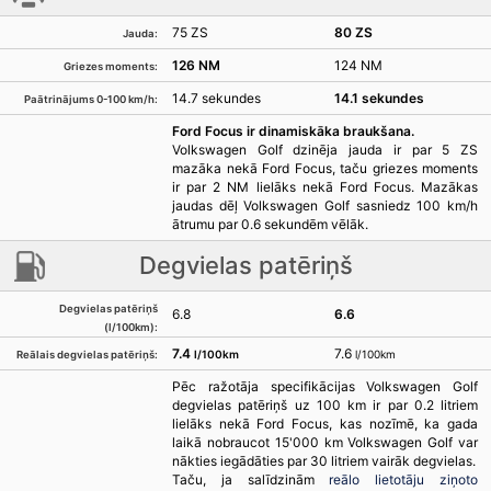
75 ZS
80 ZS
Jauda:
126 NM
124 NM
Griezes moments:
14.7 sekundes
14.1 sekundes
Paātrinājums 0-100 km/h:
Ford Focus ir dinamiskāka braukšana.
Volkswagen Golf dzinēja jauda ir par 5 ZS
mazāka nekā Ford Focus, taču griezes moments
ir par 2 NM lielāks nekā Ford Focus. Mazākas
jaudas dēļ Volkswagen Golf sasniedz 100 km/h
ātrumu par 0.6 sekundēm vēlāk.
Degvielas patēriņš
Degvielas patēriņš
6.8
6.6
(l/100km):
7.4
7.6
l/100km
l/100km
Reālais degvielas patēriņš:
Pēc ražotāja specifikācijas Volkswagen Golf
degvielas patēriņš uz 100 km ir par 0.2 litriem
lielāks nekā Ford Focus, kas nozīmē, ka gada
laikā nobraucot 15'000 km Volkswagen Golf var
nākties iegādāties par 30 litriem vairāk degvielas.
Taču, ja salīdzinām
reālo lietotāju ziņoto