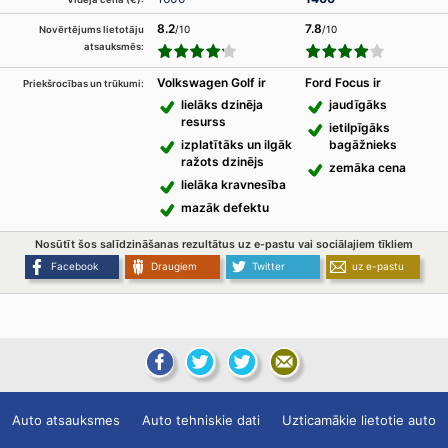
8.2
7.8
/10
/10
Novērtējums lietotāju
atsauksmēs:
Volkswagen Golf ir
Ford Focus ir
Priekšrocības un trūkumi:
lielāks dzinēja
jaudīgāks
resurss
ietilpīgāks
izplatītāks un ilgāk
bagāžnieks
ražots dzinējs
zemāka cena
lielāka kravnesība
mazāk defektu
Nosūtīt šos salīdzināšanas rezultātus uz e-pastu vai sociālajiem tīkliem
Facebook
Draugiem
Twitter
uz e-pastu
Auto atsauksmes
Auto tehniskie dati
Uzticamākie lietotie auto