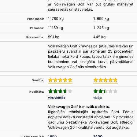
ar Volkswagen Golf var būt grūtāk manevrēt
šaurās ielās un stāvvietās.
1`780 kg
1`690 kg
Pilna masa:
1`189 kg
1`245 kg
Pašmasa:
591 kg
445 kg
Kravnesība:
Volkswagen Golf kravnesība (atļautais kravas un
pasažieru svars) ir par apmēram 25 procentiem
lielāka nekā Ford Focus, tāpēc tālākiem ģimenes
braucieniem vai smagāku kravu pārvadāšanai
Volkswagen Golf būs piemērotāks.
Drošība:
Kvalitāte:
virs vidējās
vidēja
Volkswagen Golf ir mazāk defektu.
Ikgadējās tehniskajās apskatēs Ford Focus
nopietni defekti konstatēti apmēram 15 procentos
gadījumu biežāk nekā Volkswagen Golf, attiecīgi
Volkswagen Golf kvalitāte varētu būt augstāka.
1600
1400
Vidējā cena (€):