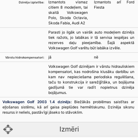
Izmantots vismaz
Izmantots arī Ford
Dzinēja izplatība:
citiem 8 modeļiem, tai
Fiesta
skaitā Volkswagen
Polo, Skoda Octavia,
Skoda Fabia, Audi A2
Parasti jo ilgāk un vairāk auto modeļiem dzinējs
tiek ražots, jo labākas ir tā servisa iespējas un
rezerves daļu pieejamība. Šajā aspektā
Volkswagen Golf varētu būt labāka izvēle.
jā
nē
Vārstu hidrokompensatori:
Volkswagen Golf dzinējam ir vārstu hidrauliskiem
kompensatori, kas nodrošina klusāku darbību un
kam nav nepieciešama periodiska regulēšana,
taču to konstrukcija ir sarežģītāka, un bojājuma
gadījumā tie var radīt nopietnus dzinēja
bojājumus.
Volkswagen Golf 2003 1.4 dzinējs
:
Biežākās problēmas saistītas ar
eļļošanas sistēmu, kā arī gaisa pieplūdes hermētiskumu. Dzinēja siksnu
resurss ir neliels, pastāvīgi jāseko to stāvoklim.
Izmēri