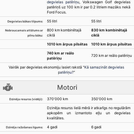
degvielas patēriņu
, Volkswagen Golf degvielas
patēriņš uz 100 km ir par 0.2 litriem mazāks nekā
Ford Focus.
55 litri
55 litri
Degvielas bākas tilpums:
800 km kombinētajā
830 km kombinētajā
Nobraucamais attālums ar
ciklā
ciklā
pilnu bāku:
1010 km ārpus pilsētas
1010 km ārpus pilsētas
740 km ar reālo
720 km ar reālo patēriņu
patēriņu
Vairāk par degvielas ekonomiju lasiet rakstā "
Kā samazināt degvielas
patēriņu?
"
Motori
370'000 km
350'000 km
Dzinēja resurss (vidēji):
Dzinēja resurss lielā mērā ir atkarīgs no regulārām
apkopēm un izmantoto eļļu un degvielas
kvalitātes.
4 gadi
6 gadi
Dzinēja ražošanas ilgums: