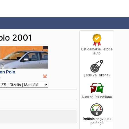
olo 2001
Uzticamākie lietotie
auto
en Polo
Ķēde vai siksna?
5
Auto salīdzināšana
Reālais
degvielas
patēriņš