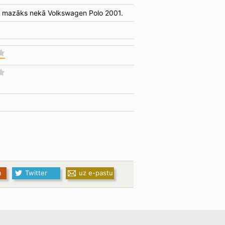
m mazāks nekā Volkswagen Polo 2001.
m
Twitter
uz e-pastu