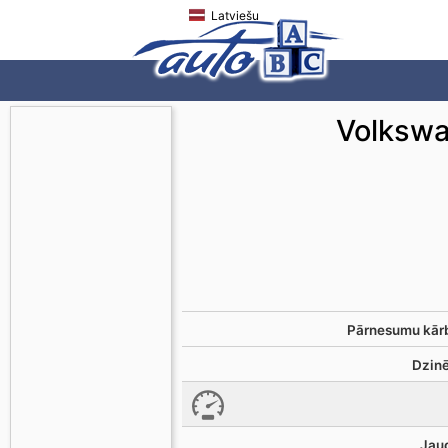
Latviešu
Volkswa
Pārnesumu kār
Dzinē
Jau