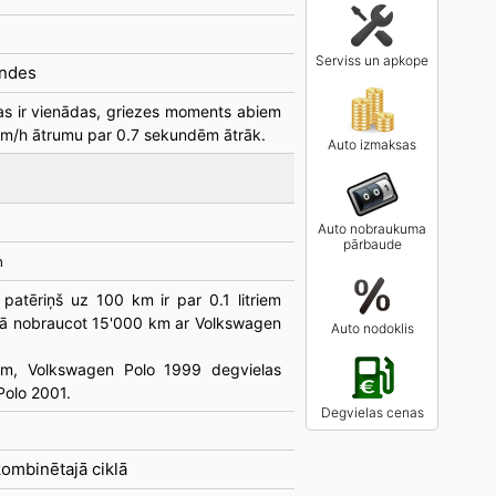
Serviss un apkope
undes
s ir vienādas, griezes moments abiem
km/h ātrumu par 0.7 sekundēm ātrāk.
Auto izmaksas
Auto nobraukuma
pārbaude
m
patēriņš uz 100 km ir par 0.1 litriem
kā nobraucot 15'000 km ar Volkswagen
Auto nodoklis
ēm, Volkswagen Polo 1999 degvielas
Polo 2001.
Degvielas cenas
ombinētajā ciklā