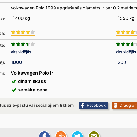
Volkswagen Polo 1999 apgriešanās diametrs ir par 0.2 metrie
1`400 kg
1`550 kg
sa:
ba:
te:
virs vidējās
virs vidējās
1000
1200
€):
Volkswagen Polo ir
mi:
dinamiskāks
zemāka cena
tus uz e-pastu vai sociālajiem tīkliem
Facebook
Draugie