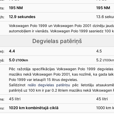
195 NM
195 NM
ts:
12.9 sekundes
13.6 sek
/h:
Volkswagen Polo 1999 un Volkswagen Polo 2001 dzinēju jauda
automobiļiem ir vienāds. Volkswagen Polo 1999 sasniedz 100 
Degvielas patēriņš
4.4
4.5
m):
5.0
5.2
ņš:
l/100km
l/100k
Pēc ražotāja specifikācijas Volkswagen Polo 1999 degvielas 
mazāks nekā Volkswagen Polo 2001, kas nozīmē, ka gada lai
Polo 1999 var ietaupīt 15 litrus degvielas.
Salīdzinot
reālo degvielas patēriņu
pēc lietotāju atsauksm
patēriņš uz 100 km ir par 0.2 litriem mazāks nekā Volkswagen 
45 litri
45 litri
ms:
1020 km kombinētajā ciklā
1000 km k
ku: