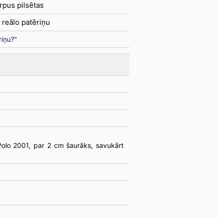
rpus pilsētas
 reālo patēriņu
riņu?
"
olo 2001, par 2 cm šaurāks, savukārt