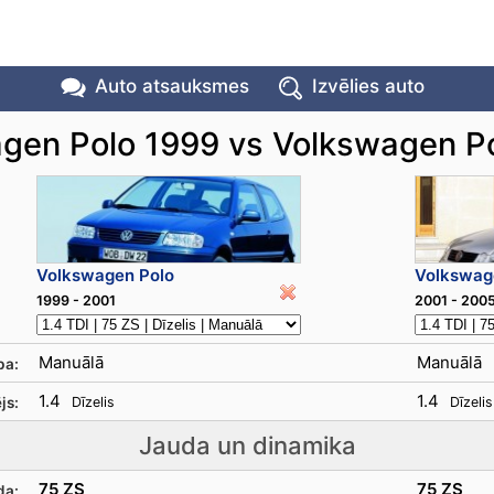
Auto atsauksmes
Izvēlies auto
gen Polo 1999 vs Volkswagen P
Volkswagen Polo
Volkswag
1999 - 2001
2001 - 200
Manuālā
Manuālā
ba:
1.4
1.4
js:
Dīzelis
Dīzelis
Jauda un dinamika
75 ZS
75 ZS
da: