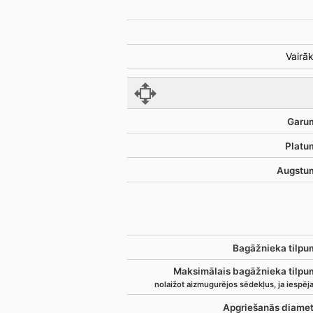
Vairāk
Garu
Platu
Augstu
Bagāžnieka tilpu
Maksimālais bagāžnieka tilpu
nolaižot aizmugurējos sēdekļus, ja iespē
Apgriešanās diamet