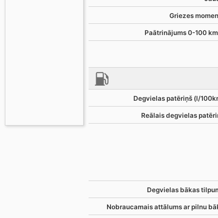
Griezes momen
Paātrinājums 0-100 km
Degvielas patēriņš (l/100k
Reālais degvielas patēri
Degvielas bākas tilpu
Nobraucamais attālums ar pilnu bā