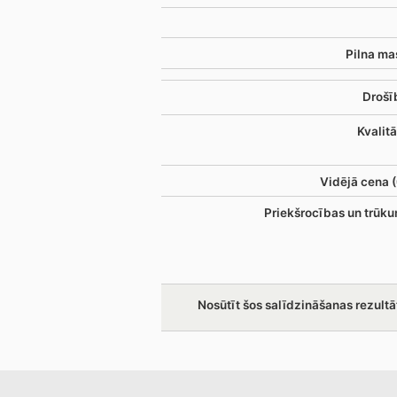
Pilna ma
Drošī
Kvalitā
Vidējā cena (
Priekšrocības un trūku
Nosūtīt šos salīdzināšanas rezultā