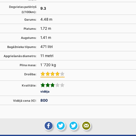
Degvielas patēriņš
9.3
(l/100km):
4.48 m
Garums:
1.72 m
Platums:
1.41 m
Augstums:
471 litri
Bagāžnieka tilpums:
11 metri
Apgriešanās diametrs:
1`720 kg
Pilna masa:
Drošība:
Kvalitāte:
vidēja
800
Vidējā cena (€):