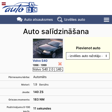
Auto atsauksmes
Izvēlies auto
Auto salīdzināšana
Pievienot auto
Volvo S40
1996 - 1999
Automāts
Pārnesumu kārba:
1.9
Benzīns
Motori:
140 ZS
Jauda:
183 NM
Griezes moments:
Paātrinājums 0-100
11 sekundes
km/h: