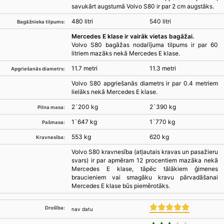
savukārt augstumā Volvo S80 ir par 2 cm augstāks.
480 litri
540 litri
Bagāžnieka tilpums:
Mercedes E klase ir vairāk vietas bagāžai.
Volvo S80 bagāžas nodalījuma tilpums ir par 60
litriem mazāks nekā Mercedes E klase.
11.7 metri
11.3 metri
Apgriešanās diametrs:
Volvo S80 apgriešanās diametrs ir par 0.4 metriem
lielāks nekā Mercedes E klase.
2`200 kg
2`390 kg
Pilna masa:
1`647 kg
1`770 kg
Pašmasa:
553 kg
620 kg
Kravnesība:
Volvo S80 kravnesība (atļautais kravas un pasažieru
svars) ir par apmēram 12 procentiem mazāka nekā
Mercedes E klase, tāpēc tālākiem ģimenes
braucieniem vai smagāku kravu pārvadāšanai
Mercedes E klase būs piemērotāks.
Drošība:
nav datu