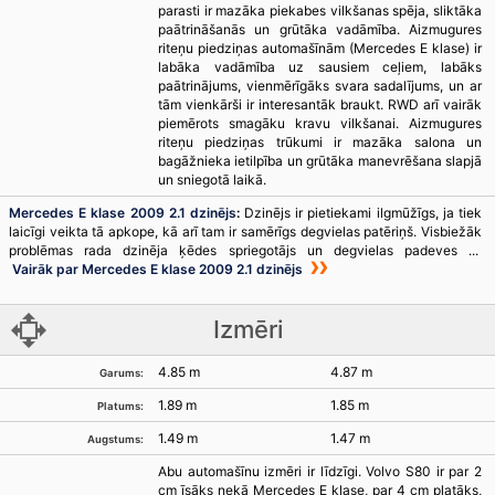
parasti ir mazāka piekabes vilkšanas spēja, sliktāka
paātrināšanās un grūtāka vadāmība. Aizmugures
riteņu piedziņas automašīnām (Mercedes E klase) ir
labāka vadāmība uz sausiem ceļiem, labāks
paātrinājums, vienmērīgāks svara sadalījums, un ar
tām vienkārši ir interesantāk braukt. RWD arī vairāk
piemērots smagāku kravu vilkšanai. Aizmugures
riteņu piedziņas trūkumi ir mazāka salona un
bagāžnieka ietilpība un grūtāka manevrēšana slapjā
un sniegotā laikā.
Mercedes E klase 2009 2.1 dzinējs
:
Dzinējs ir pietiekami ilgmūžīgs, ja tiek
laicīgi veikta tā apkope, kā arī tam ir samērīgs degvielas patēriņš. Visbiežāk
problēmas rada dzinēja ķēdes spriegotājs un degvielas padeves ...
Vairāk par Mercedes E klase 2009 2.1 dzinējs
Izmēri
4.85 m
4.87 m
Garums:
1.89 m
1.85 m
Platums:
1.49 m
1.47 m
Augstums:
Abu automašīnu izmēri ir līdzīgi. Volvo S80 ir par 2
cm īsāks nekā Mercedes E klase, par 4 cm platāks,