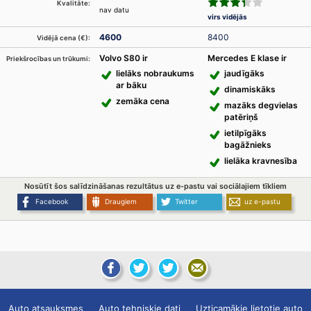
Kvalitāte:
nav datu
virs vidējās
4600
8400
Vidējā cena (€):
Volvo S80 ir
Mercedes E klase ir
Priekšrocības un trūkumi:
lielāks nobraukums
jaudīgāks
ar bāku
dinamiskāks
zemāka cena
mazāks degvielas
patēriņš
ietilpīgāks
bagāžnieks
lielāka kravnesība
Nosūtīt šos salīdzināšanas rezultātus uz e-pastu vai sociālajiem tīkliem
Facebook
Draugiem
Twitter
uz e-pastu
Auto atsauksmes
Auto tehniskie dati
Uzticamākie lietotie auto