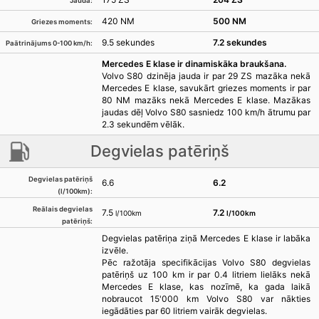
Jauda:
420 NM
500 NM
Griezes moments:
9.5 sekundes
7.2 sekundes
Paātrinājums 0-100 km/h:
Mercedes E klase ir dinamiskāka braukšana.
Volvo S80 dzinēja jauda ir par 29 ZS mazāka nekā
Mercedes E klase, savukārt griezes moments ir par
80 NM mazāks nekā Mercedes E klase. Mazākas
jaudas dēļ Volvo S80 sasniedz 100 km/h ātrumu par
2.3 sekundēm vēlāk.
Degvielas patēriņš
Degvielas patēriņš
6.6
6.2
(l/100km):
Reālais degvielas
7.5
7.2
l/100km
l/100km
patēriņš:
Degvielas patēriņa ziņā Mercedes E klase ir labāka
izvēle.
Pēc ražotāja specifikācijas Volvo S80 degvielas
patēriņš uz 100 km ir par 0.4 litriem lielāks nekā
Mercedes E klase, kas nozīmē, ka gada laikā
nobraucot 15'000 km Volvo S80 var nākties
iegādāties par 60 litriem vairāk degvielas.