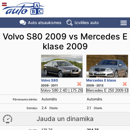
Auto atsauksmes
Izvēlies auto
Volvo S80 2009 vs Mercedes E
klase 2009
Volvo S80
Mercedes E klase
2009 - 2011
2009 - 2013
Automāts
Automāts
Pārnesumu kārba:
2.4
2.1
Dīzelis
Dīzelis
Dzinējs:
Jauda un dinamika
175 ZS
204 ZS