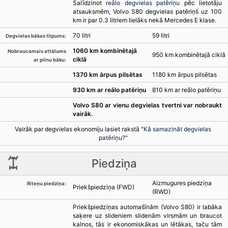
Salīdzinot
reālo degvielas patēriņu
pēc lietotāju
atsauksmēm, Volvo S80 degvielas patēriņš uz 100
km ir par 0.3 litriem lielāks nekā Mercedes E klase.
70 litri
59 litri
Degvielas bākas tilpums:
1060 km kombinētajā
Nobraucamais attālums
950 km kombinētajā ciklā
ciklā
ar pilnu bāku:
1370 km ārpus pilsētas
1180 km ārpus pilsētas
930 km ar reālo patēriņu
810 km ar reālo patēriņu
Volvo S80 ar vienu degvielas tvertni var nobraukt
vairāk.
Vairāk par degvielas ekonomiju lasiet rakstā "
Kā samazināt degvielas
patēriņu?
"
Piedziņa
Aizmugures piedziņa
Riteņu piedziņa:
Priekšpiedziņa (FWD)
(RWD)
Priekšpiedziņas automašīnām (Volvo S80) ir labāka
saķere uz slideniem slidenām virsmām un braucot
kalnos, tās ir ekonomiskākas un lētākas, taču tām