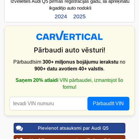
Izvēlieties Audi Q5 pirmās reģistrācijas gadu, lai aprēķinātu
ikgadējo auto nodokli
2024
2025
Pārbaudi auto vēsturi!
Pārbaudīsim
300+ miljonus bojājumu ierakstu
no
900+ datu avotiem
40+ valstīs
.
Saņem 20% atlaidi
VIN pārbaudei, izmantojot šo
formu!
Pārbaudīt VIN
Pievienot atsauksmi par Audi Q5