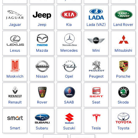
Jaguar
Jeep
Kia
Lada (VAZ)
Land Rover
Lexus
Mazda
Mercedes
Mini
Mitsubishi
Moskvich
Nissan
Opel
Peugeot
Porsche
Renault
Rover
SAAB
Seat
Skoda
Smart
Subaru
Suzuki
Tesla
Toyota