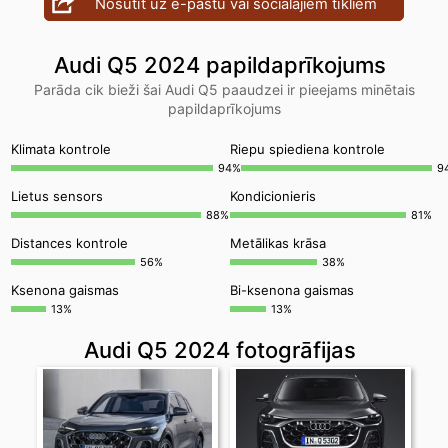
Nosūtīt uz e-pastu vai sociālajiem tīkliem
Audi Q5 2024 papildaprīkojums
Parāda cik bieži šai Audi Q5 paaudzei ir pieejams minētais
papildaprīkojums
Klimata kontrole
Riepu spiediena kontrole
94%
9
Lietus sensors
Kondicionieris
88%
81%
Distances kontrole
Metālikas krāsa
56%
38%
Ksenona gaismas
Bi-ksenona gaismas
13%
13%
Audi Q5 2024 fotogrāfijas