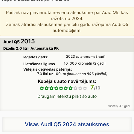
Pašlaik nav pievienota neviena atsauksme par
Audi Q5
, kas
ražots no 2024.
Zemāk atradīsi atsauksmes par citu gadu ražojuma Audi Q5
automobiļiem.
2015
Audi Q5
Dīzelis 2.0 litri, Automātiskā PK
2023
Iegādes gads:
auto vecums 8 gadi)
10`000 kilometri (2 gadi)
Lietošanas ilgums
Vidējais degvielas patēriņš:
7.0 litri uz 100km
(braucot ap 80% pilsētā)
Kopējais auto novērtējums:
7
Draugam ieteiktu pirkt šo auto
vīrietis, 45 gadi
Visas Audi Q5 2024 atsauksmes