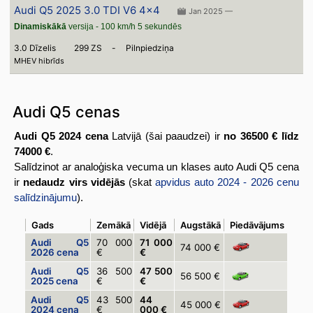
Audi Q5 2025 3.0 TDI V6 4x4
Jan 2025 —
Dinamiskākā
versija - 100 km/h 5 sekundēs
3.0 Dīzelis
299 ZS
-
Pilnpiedziņa
MHEV hibrīds
Audi Q5 cenas
Audi Q5 2024 cena
Latvijā (šai paaudzei) ir
no 36500 € līdz
74000 €
.
Salīdzinot ar analoģiska vecuma un klases auto Audi Q5 cena
ir
nedaudz virs vidējās
(skat
apvidus auto 2024 - 2026 cenu
salīdzinājumu
).
Gads
Zemākā
Vidējā
Augstākā
Piedāvājums
Audi Q5
70 000
71 000
74 000 €
2026 cena
€
€
Audi Q5
36 500
47 500
56 500 €
2025 cena
€
€
Audi Q5
43 500
44
45 000 €
2024 cena
€
000 €