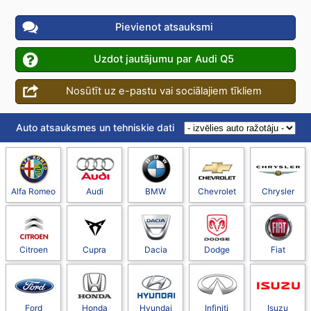
Pievienot atsauksmi
Uzdot jautājumu par Audi Q5
Nosūtīt uz e-pastu vai sociālajiem tīkliem
Auto atsauksmes un tehniskie dati
Alfa Romeo
Audi
BMW
Chevrolet
Chrysler
Citroen
Cupra
Dacia
Dodge
Fiat
Ford
Honda
Hyundai
Infiniti
Isuzu