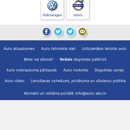
Volkswagen
Volvo
Auto atsauksmes
Auto tehniskie dati
Uzticamākie lietotie auto
Ķēde vai siksna?
Reālais
degvielas patēriņš
Auto nobraukuma pārbaude
Auto nodoklis
Degvielas cenas
Auto video
Lietošanas noteikumi, privātuma un sīkdatņu politika
Kontakti un reklāma portālā:
info@auto-abc.lv