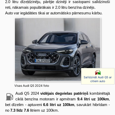
2.0 litru dīzeļdzinēju, pārējie dzinēji ir sastopami salīdzinoši
reti, nākamais populārākais ir 2.0 litru benzīna dzinējs.
Auto var iegādāties tikai ar automātisko pārnesumu kārbu.
Salīdzināt Audi Q5 ar
citiem auto
Visas Audi Q5 2024 foto
Audi Q5 2024
vidējais degvielas patēriņš
kombinētajā
ciklā benzīna motoram ir apmēram
9.4 litri uz 100km
,
bet dīzelim - aptuveni
6.6 litri uz 100km
, savukārt hibrīdam -
no
7.3 līdz 7.6
litriem uz 100km.