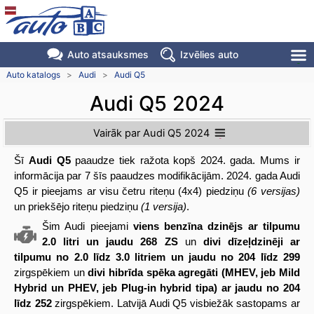
Auto atsauksmes
Izvēlies auto
Auto katalogs
>
Audi
>
Audi Q5
Audi Q5 2024
Vairāk par Audi Q5 2024
Šī
Audi Q5
paaudze tiek ražota kopš 2024. gada. Mums ir
informācija par 7 šīs paaudzes modifikācijām. 2024. gada Audi
Q5 ir pieejams ar visu četru riteņu (4x4) piedziņu
(6 versijas)
un priekšējo riteņu piedziņu
(1 versija)
.
Šim Audi pieejami
viens benzīna dzinējs ar tilpumu
2.0 litri un jaudu 268 ZS
un
divi dīzeļdzinēji ar
tilpumu no 2.0 līdz 3.0 litriem un jaudu no 204 līdz 299
zirgspēkiem un
divi hibrīda spēka agregāti (MHEV, jeb Mild
Hybrid un PHEV, jeb Plug-in hybrid tipa) ar jaudu no 204
līdz 252
zirgspēkiem. Latvijā Audi Q5 visbiežāk sastopams ar