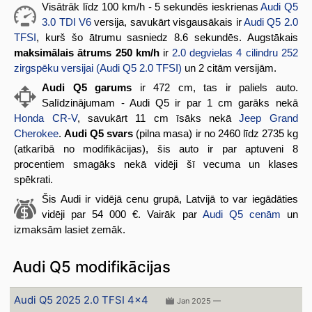
Visātrāk līdz 100 km/h - 5 sekundēs ieskrienas
Audi Q5
3.0 TDI V6
versija, savukārt visgausākais ir
Audi Q5 2.0
TFSI
, kurš šo ātrumu sasniedz 8.6 sekundēs. Augstākais
maksimālais ātrums 250 km/h
ir
2.0 degvielas 4 cilindru 252
zirgspēku versijai (Audi Q5 2.0 TFSI)
un 2 citām versijām.
Audi Q5 garums
ir 472 cm, tas ir paliels auto.
Salīdzinājumam - Audi Q5 ir par 1 cm garāks nekā
Honda CR-V
, savukārt 11 cm īsāks nekā
Jeep Grand
Cherokee
.
Audi Q5 svars
(pilna masa) ir no 2460 līdz 2735 kg
(atkarībā no modifikācijas), šis auto ir par aptuveni 8
procentiem smagāks nekā vidēji šī vecuma un klases
spēkrati.
Šis Audi ir vidējā cenu grupā, Latvijā to var iegādāties
vidēji par 54 000 €. Vairāk par
Audi Q5 cenām
un
izmaksām lasiet zemāk.
Audi Q5 modifikācijas
Audi Q5 2025 2.0 TFSI 4x4
Jan 2025 —