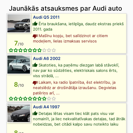
Jaunākās atsauksmes par Audi auto
Audi Q5 2011
Ērta braukšana, ietilpīga, daudz ekstras priekš
2011. gada
Mašīnu kopju, bet salīdzinot ar citiem
modeļiem, lielas izmaksas servisos
7
/10
Audi A6 2002
Skatoties, ka paņēmu diezgan labā stāvoklī,
nav par ko sūdzēties, elektriskais salons ērts,
viss strādā, ...
Laikam, ka radio īpatnība, ēst elektrību, ja
8
/10
neatslēdz ar drošinātāja izraušanu. Degvielas
patēriņs arī, ...
Audi A4 1997
Detaļas lētas visam tiec klāt pats visu var
nomainīt, ja liec nekvalitatīvakas detaļas, tad ātrāk
nobeidzas, bet citādi kalpo savu noteikto laiku
8