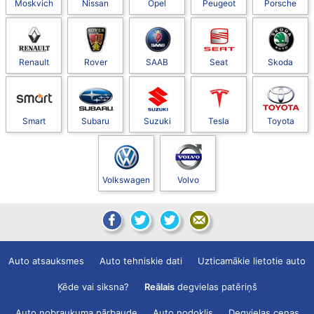
Moskvich
Nissan
Opel
Peugeot
Porsche
Renault
Rover
SAAB
Seat
Skoda
Smart
Subaru
Suzuki
Tesla
Toyota
Volkswagen
Volvo
Auto atsauksmes
Auto tehniskie dati
Uzticamākie lietotie auto
Ķēde vai siksna?
Reālais
degvielas patēriņš
Auto nobraukuma pārbaude
Auto nodoklis
Degvielas cenas