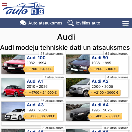
Auto atsauksmes
Izvēlies auto
Audi
Audi modeļu tehniskie dati un atsauksmes
25 atsauksmes
64 atsauksmes
Audi 100
Audi 80
1982 - 1994
1986 - 1995
~700 - 6400 €
~200 - 2100 €
1 atsauksme
4 atsauksmes
Audi A1
Audi A2
2010 - 2026
2000 - 2005
~4700 - 24 000 €
~2100 - 3000 €
26 atsauksmes
109 atsauksmes
Audi A3
Audi A4
1996 - 2026
1995 - 2025
~800 - 36 500 €
~400 - 28 500 €
8 atsauksmes
108 atsauksmes