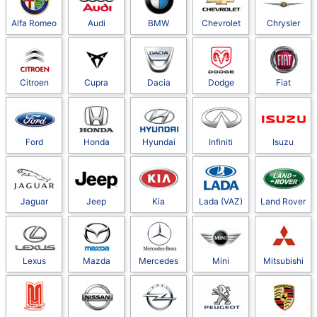
Alfa Romeo
Audi
BMW
Chevrolet
Chrysler
Citroen
Cupra
Dacia
Dodge
Fiat
Ford
Honda
Hyundai
Infiniti
Isuzu
Jaguar
Jeep
Kia
Lada (VAZ)
Land Rover
Lexus
Mazda
Mercedes
Mini
Mitsubishi