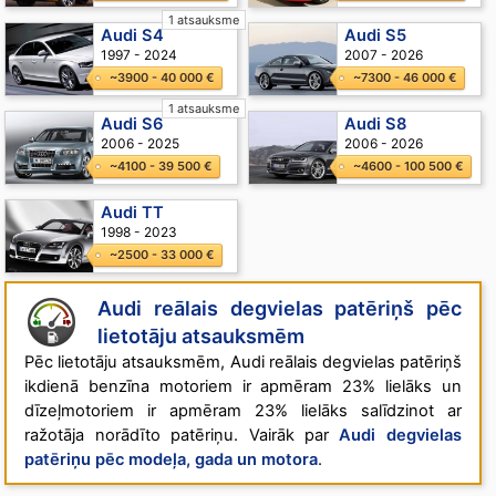
1 atsauksme
Audi S4
Audi S5
1997 - 2024
2007 - 2026
~3900 - 40 000 €
~7300 - 46 000 €
1 atsauksme
Audi S6
Audi S8
2006 - 2025
2006 - 2026
~4100 - 39 500 €
~4600 - 100 500 €
Audi TT
1998 - 2023
~2500 - 33 000 €
Audi
reālais degvielas patēriņš
pēc
lietotāju atsauksmēm
Pēc lietotāju atsauksmēm, Audi reālais degvielas patēriņš
ikdienā benzīna motoriem ir apmēram 23% lielāks un
dīzeļmotoriem ir apmēram 23% lielāks salīdzinot ar
ražotāja norādīto patēriņu. Vairāk par
Audi degvielas
patēriņu pēc modeļa, gada un motora
.