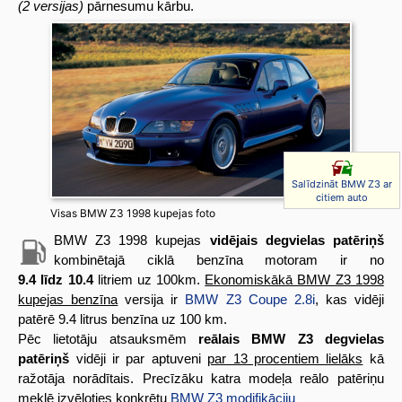
(2 versijas)
pārnesumu kārbu.
Salīdzināt BMW Z3 ar
citiem auto
Visas BMW Z3 1998 kupejas foto
BMW Z3 1998 kupejas
vidējais degvielas patēriņš
kombinētajā ciklā benzīna motoram ir no
9.4 līdz 10.4
litriem uz 100km.
Ekonomiskākā BMW Z3 1998
kupejas benzīna
versija ir
BMW Z3 Coupe 2.8i
, kas vidēji
patērē 9.4 litrus benzīna uz 100 km.
Pēc lietotāju atsauksmēm
reālais BMW Z3 degvielas
patēriņš
vidēji ir par aptuveni
par 13 procentiem lielāks
kā
ražotāja norādītais. Precīzāku katra modeļa reālo patēriņu
meklē izvēloties konkrētu
BMW Z3 modifikāciju