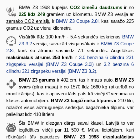
BMW Z3 1998 kupejas
CO2 izmešu daudzums
ir no
225 līdz 249
gramiem uz kilometru. BMW Z3 versija ar
zemāko CO2 emisiju
ir
BMW Z3 Coupe 2.8i
, kas saražo 225
gramus CO2 uz vienu kilometru.
Visātrāk līdz 100 km/h - 5.4 sekundēs ieskrienas
BMW
Z3 3.2
versija, savukārt visgausākais ir
BMW Z3 Coupe
2.8i
, kurš šo ātrumu sasniedz 7.1 sekundēs. Augstākais
maksimālais ātrums 250 km/h
ir
3.0 benzīna 6 cilindru 231
zirgspēku versijai (BMW Z3 Coupe 3.0i)
un
3.2 benzīna 6
cilindru 321 zirgspēku versijai (BMW Z3 3.2)
.
BMW Z3 garums
ir 402 cm, tas ir mazs auto.
BMW Z3
svars
(pilna masa) ir no 1570 līdz 1660 kg (atkarībā no
modifikācijas), kas ir aptuveni tāds pats kā vidēji šī vecuma un
klases automobiļiem.
BMW Z3 bagāžnieka tilpums
ir 210 litri,
nolaižot visus aizmugurējos sēdekļus bagāžnieka tilpumu var
palielināt līdz 410 litriem.
Šis BMW ir diezgan dārgs savai klasei, Latvijā to var
iegādāties vidēji par 11 500 €. Mūsu lietotājiem, kuri
rēķinājuši šīs paaudzes
BMW Z3 1998 ekspluatācijas