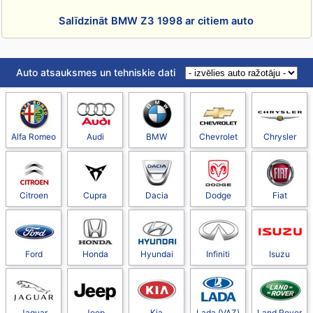
Salīdzināt BMW Z3 1998 ar citiem auto
Auto atsauksmes un tehniskie dati
Alfa Romeo
Audi
BMW
Chevrolet
Chrysler
Citroen
Cupra
Dacia
Dodge
Fiat
Ford
Honda
Hyundai
Infiniti
Isuzu
Jaguar
Jeep
Kia
Lada (VAZ)
Land Rover