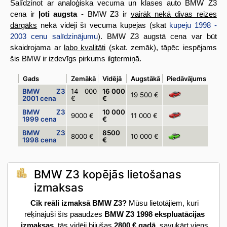
Salīdzinot ar analoģiska vecuma un klases auto BMW Z3
cena ir
ļoti augsta
- BMW Z3 ir
vairāk nekā divas reizes
dārgāks
nekā vidēji šī vecuma kupejas (skat
kupeju 1998 -
2003 cenu salīdzinājumu
). BMW Z3 augstā cena var būt
skaidrojama ar
labo kvalitāti
(skat. zemāk), tāpēc iespējams
šis BMW ir izdevīgs pirkums ilgtermiņā.
Gads
Zemākā
Vidējā
Augstākā
Piedāvājums
BMW Z3
14 000
16 000
19 500 €
2001 cena
€
€
BMW Z3
10 000
9000 €
11 000 €
1999 cena
€
BMW Z3
8500
8000 €
10 000 €
1998 cena
€
BMW Z3 kopējās lietošanas
izmaksas
Cik reāli izmaksā BMW Z3?
Mūsu lietotājiem, kuri
rēķinājuši šīs paaudzes
BMW Z3 1998 ekspluatācijas
izmaksas
, tās vidēji bijušas
2800 € gadā
, savukārt viens