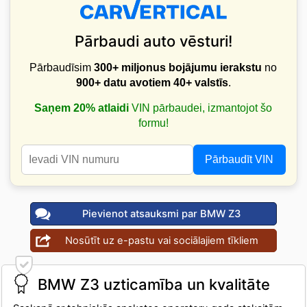
Pārbaudi auto vēsturi!
Pārbaudīsim
300+ miljonus bojājumu ierakstu
no
900+ datu avotiem
40+ valstīs
.
Saņem 20% atlaidi
VIN pārbaudei, izmantojot šo
formu!
Pārbaudīt VIN
Pievienot atsauksmi par BMW Z3
Nosūtīt uz e-pastu vai sociālajiem tīkliem
BMW Z3 uzticamība un kvalitāte