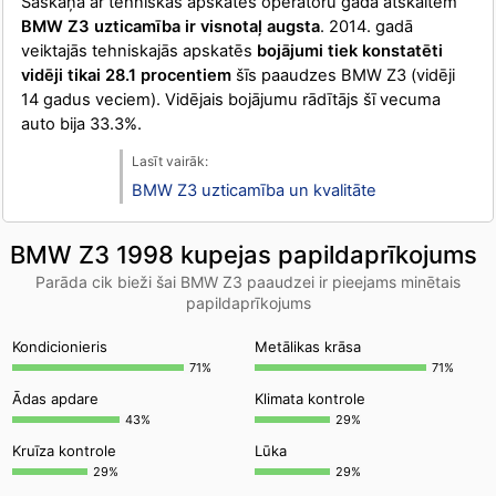
Saskaņā ar tehniskās apskates operatoru gada atskaitēm
BMW Z3 uzticamība ir visnotaļ augsta
. 2014. gadā
veiktajās tehniskajās apskatēs
bojājumi tiek konstatēti
vidēji tikai 28.1 procentiem
šīs paaudzes BMW Z3 (vidēji
14 gadus veciem). Vidējais bojājumu rādītājs šī vecuma
auto bija 33.3%.
BMW Z3 uzticamība un kvalitāte
BMW Z3 1998 kupejas papildaprīkojums
Parāda cik bieži šai BMW Z3 paaudzei ir pieejams minētais
papildaprīkojums
Kondicionieris
Metālikas krāsa
71%
71%
Ādas apdare
Klimata kontrole
43%
29%
Kruīza kontrole
Lūka
29%
29%