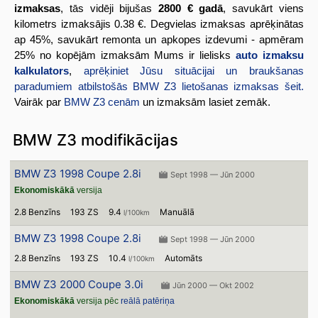
izmaksas
, tās vidēji bijušas
2800 € gadā
, savukārt viens
kilometrs izmaksājis 0.38 €. Degvielas izmaksas aprēķinātas
ap 45%, savukārt remonta un apkopes izdevumi - apmēram
25% no kopējām izmaksām Mums ir lielisks
auto izmaksu
kalkulators
,
aprēķiniet Jūsu situācijai un braukšanas
paradumiem atbilstošās BMW Z3 lietošanas izmaksas šeit.
Vairāk par
BMW Z3 cenām
un izmaksām lasiet zemāk.
BMW Z3 modifikācijas
BMW Z3 1998 Coupe 2.8i
Sept 1998 — Jūn 2000
Ekonomiskākā
versija
2.8 Benzīns
193 ZS
9.4
Manuālā
l/100km
BMW Z3 1998 Coupe 2.8i
Sept 1998 — Jūn 2000
2.8 Benzīns
193 ZS
10.4
Automāts
l/100km
BMW Z3 2000 Coupe 3.0i
Jūn 2000 — Okt 2002
Ekonomiskākā
versija pēc
reālā patēriņa