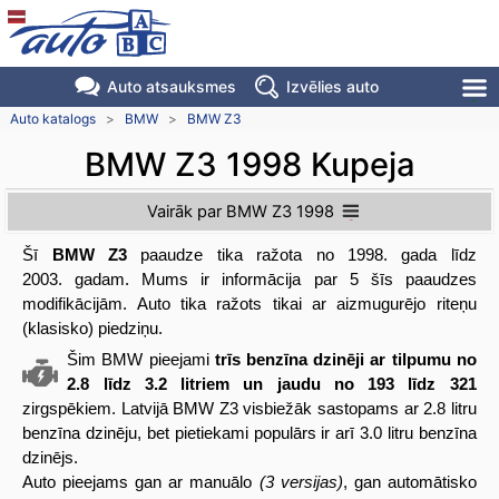
Auto atsauksmes
Izvēlies auto
Auto katalogs
>
BMW
>
BMW Z3
BMW Z3 1998 Kupeja
Vairāk par BMW Z3 1998
Šī
BMW Z3
paaudze tika ražota no 1998. gada līdz
2003. gadam. Mums ir informācija par 5 šīs paaudzes
modifikācijām. Auto tika ražots tikai ar aizmugurējo riteņu
(klasisko) piedziņu.
Šim BMW pieejami
trīs benzīna dzinēji ar tilpumu no
2.8 līdz 3.2 litriem un jaudu no 193 līdz 321
zirgspēkiem. Latvijā BMW Z3 visbiežāk sastopams ar 2.8 litru
benzīna dzinēju, bet pietiekami populārs ir arī 3.0 litru benzīna
dzinējs.
Auto pieejams gan ar manuālo
(3 versijas)
, gan automātisko