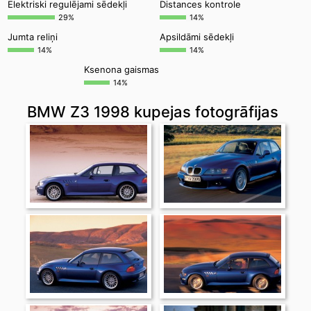
Elektriski regulējami sēdekļi
Distances kontrole
29%
14%
Jumta reliņi
Apsildāmi sēdekļi
14%
14%
Ksenona gaismas
14%
BMW Z3 1998 kupejas fotogrāfijas