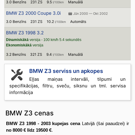
3.0 Benzīns
231 ZS
9.5
Manuālā
l/100km
BMW Z3 2000 Coupe 3.0i
Jūn 2000 — Okt 2002
3.0 Benzīns
231 ZS
10.2
Automāts
l/100km
BMW Z3 1998 3.2
Dinamiskākā
versija - 100 km/h 5.4 sekundēs
Ekonomiskākā
versija
3.2 Benzīns
321 ZS
9.4
Manuālā
l/100km
BMW Z3 serviss un apkopes
Eļļas maiņas intervāli, tilpumi un
specifikācijas, filtru, sveču, siksnu un tml. servisa
informācija
BMW Z3 cenas
BMW Z3 1998 - 2003 kupejas cena
Latvijā (šai paaudzei) ir
no 8000 € līdz 19500 €
.