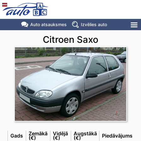
Auto atsauksmes
Izvēlies auto
Citroen Saxo
Zemākā
Vidējā
Augstākā
Gads
Piedāvājums
(€)
(€)
(€)