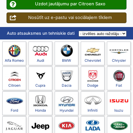
Uzdot jautājumu par Citroen Saxo
Nosūtīt uz e-pastu vai sociālajiem tīkliem
Auto atsauksmes un tehniskie dati
Alfa Romeo
Audi
BMW
Chevrolet
Chrysler
Citroen
Cupra
Dacia
Dodge
Fiat
Ford
Honda
Hyundai
Infiniti
Isuzu