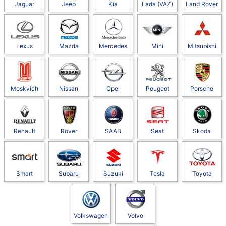
Jaguar
Jeep
Kia
Lada (VAZ)
Land Rover
Lexus
Mazda
Mercedes
Mini
Mitsubishi
Moskvich
Nissan
Opel
Peugeot
Porsche
Renault
Rover
SAAB
Seat
Skoda
Smart
Subaru
Suzuki
Tesla
Toyota
Volkswagen
Volvo