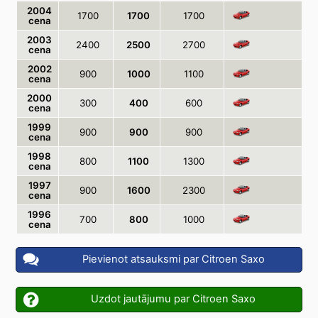
2004
1700
1700
1700
cena
2003
2400
2500
2700
cena
2002
900
1000
1100
cena
2000
300
400
600
cena
1999
900
900
900
cena
1998
800
1100
1300
cena
1997
900
1600
2300
cena
1996
700
800
1000
cena
Pievienot atsauksmi par Citroen Saxo
Uzdot jautājumu par Citroen Saxo