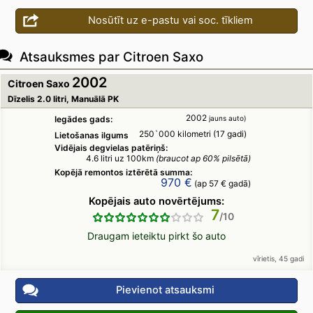
Nosūtīt uz e-pastu vai soc. tīkliem
Atsauksmes par Citroen Saxo
2002
Citroen Saxo
Dīzelis 2.0 litri, Manuālā PK
2002
Iegādes gads:
jauns auto)
250`000 kilometri (17 gadi)
Lietošanas ilgums
Vidējais degvielas patēriņš:
4.6 litri uz 100km
(braucot ap 60% pilsētā)
Kopējā remontos iztērētā summa:
970 €
(ap 57 € gadā)
Kopējais auto novērtējums:
7
Draugam ieteiktu pirkt šo auto
vīrietis, 45 gadi
Pievienot atsauksmi