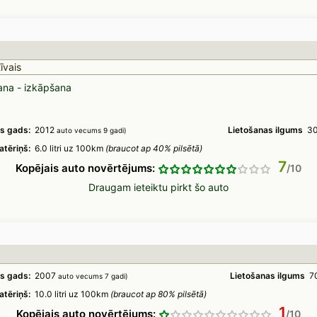
īvais
ana - izkāpšana
s gads:
2012
Lietošanas ilgums
30
auto vecums 9 gadi)
atēriņš:
6.0 litri uz 100km
(braucot ap 40% pilsētā)
7
Kopējais auto novērtējums:
Draugam ieteiktu pirkt šo auto
s gads:
2007
Lietošanas ilgums
70
auto vecums 7 gadi)
atēriņš:
10.0 litri uz 100km
(braucot ap 80% pilsētā)
1
Kopējais auto novērtējums: