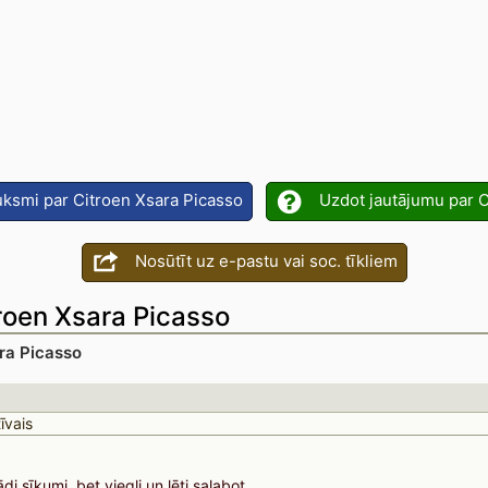
uksmi par Citroen Xsara Picasso
Uzdot jautājumu par C
Nosūtīt uz e-pastu vai soc. tīkliem
roen Xsara Picasso
ra Picasso
īvais
.
ādi sīkumi, bet viegli un lēti salabot.