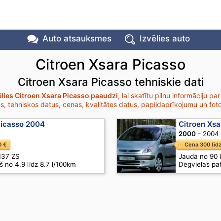
Auto atsauksmes
Izvēlies auto
Citroen Xsara Picasso
Citroen Xsara Picasso tehniskie dati
ēlies Citroen Xsara Picasso paaudzi
, lai skatītu pilnu informāciju par
, tehniskos datus, cenas, kvalitātes datus, papildaprīkojumu un foto
Picasso 2004
Citroen Xs
2000
- 2004
0 €
Cena 300 līd
 137 ZS
Jauda no 90 
š no 4.9 līdz 8.7 l/100km
Degvielas pat