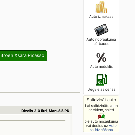
Auto izmaksas
Auto nobraukuma
pārbaude
itroen Xsara Picasso
Auto nodoklis
Degvielas cenas
Salīdzināt auto
Lai salīdzinātu auto
ar citiem, spied
Dīzelis 2.0 litri, Manuālā PK
pie auto nosaukuma
vai dodies uz
Auto
salīdzināšana