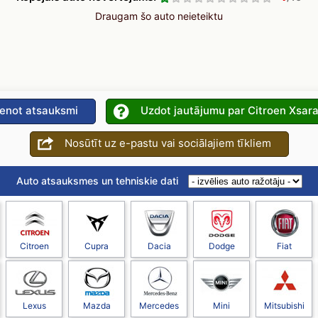
Draugam šo auto neieteiktu
ienot atsauksmi
Uzdot jautājumu par Citroen Xsar
Nosūtīt uz e-pastu vai sociālajiem tīkliem
Auto atsauksmes un tehniskie dati
Citroen
Cupra
Dacia
Dodge
Fiat
Lexus
Mazda
Mercedes
Mini
Mitsubishi