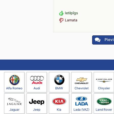
Ietilpīgs
Lamata
Piev
Alfa Romeo
Audi
BMW
Chevrolet
Chrysler
Jaguar
Jeep
Kia
Lada (VAZ)
Land Rover