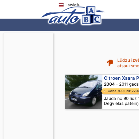
Latviešu
Lūdzu
izv
atsauksmes
Citroen Xsara 
2004
- 2011 gads
Cena 700 līdz 270
Jauda no 90 līdz
Degvielas patēriņ