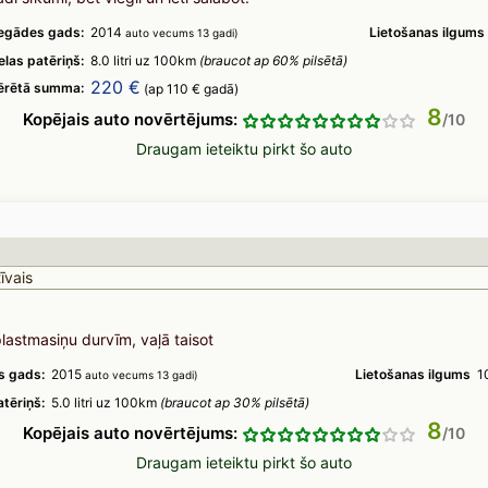
egādes gads:
2014
Lietošanas ilgums
auto vecums 13 gadi)
elas patēriņš:
8.0 litri uz 100km
(braucot ap 60% pilsētā)
220 €
tērētā summa:
(ap 110 € gadā)
8
Kopējais auto novērtējums:
Draugam ieteiktu pirkt šo auto
īvais
lastmasiņu durvīm, vaļā taisot
s gads:
2015
Lietošanas ilgums
1
auto vecums 13 gadi)
tēriņš:
5.0 litri uz 100km
(braucot ap 30% pilsētā)
8
Kopējais auto novērtējums:
Draugam ieteiktu pirkt šo auto