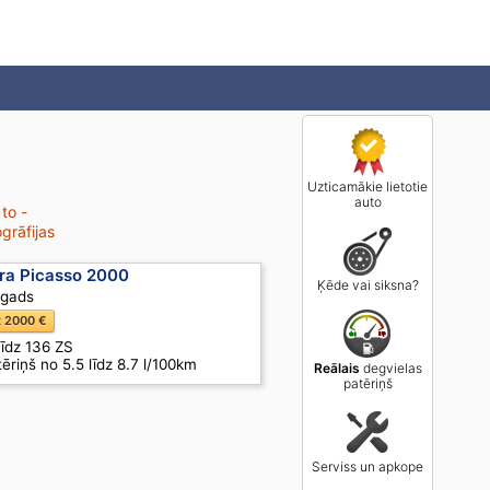
Uzticamākie lietotie
auto
 to -
grāfijas
ara Picasso 2000
Ķēde vai siksna?
 gads
z 2000 €
līdz 136 ZS
ēriņš no 5.5 līdz 8.7 l/100km
Reālais
degvielas
patēriņš
Serviss un apkope