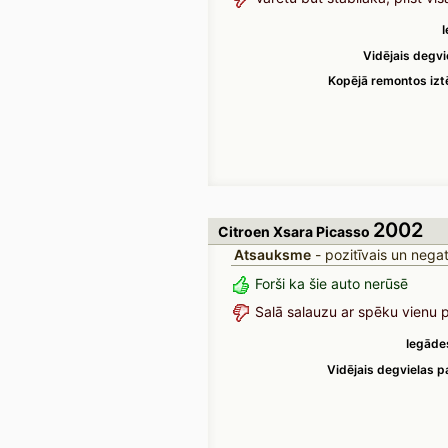
I
Vidējais degvi
Kopējā remontos iz
2002
Citroen Xsara Picasso
Atsauksme
- pozitīvais un negat
Forši ka šie auto nerūsē
Salā salauzu ar spēku vienu p
Iegāde
Vidējais degvielas pa