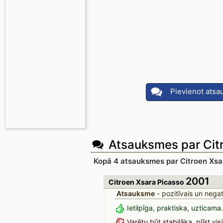
Pievienot atsa
Atsauksmes par Cit
Kopā 4 atsauksmes par Citroen Xsa
2001
Citroen Xsara Picasso
Atsauksme
- pozitīvais un negat
Ietilpīga, praktiska, uzticama
Varētu būt stabilāka, plīst vis