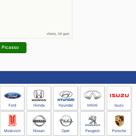
vīrietis, 39 gadi
a Picasso
Ford
Honda
Hyundai
Infiniti
Isuzu
Moskvich
Nissan
Opel
Peugeot
Porsche