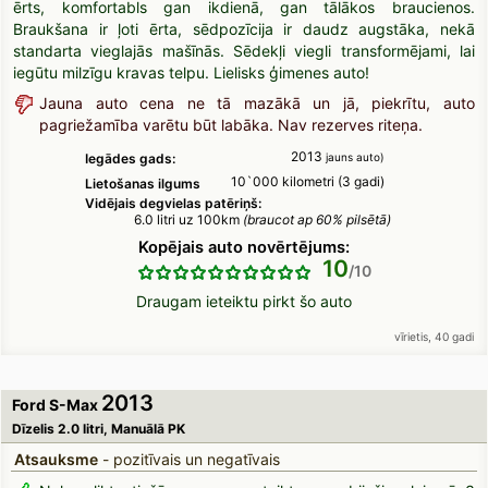
ērts, komfortabls gan ikdienā, gan tālākos braucienos.
Braukšana ir ļoti ērta, sēdpozīcija ir daudz augstāka, nekā
standarta vieglajās mašīnās. Sēdekļi viegli transformējami, lai
iegūtu milzīgu kravas telpu. Lielisks ģimenes auto!
Jauna auto cena ne tā mazākā un jā, piekrītu, auto
pagriežamība varētu būt labāka. Nav rezerves riteņa.
2013
Iegādes gads:
jauns auto)
10`000 kilometri (3 gadi)
Lietošanas ilgums
Vidējais degvielas patēriņš:
6.0 litri uz 100km
(braucot ap 60% pilsētā)
Kopējais auto novērtējums:
10
Draugam ieteiktu pirkt šo auto
vīrietis, 40 gadi
2013
Ford S-Max
Dīzelis 2.0 litri, Manuālā PK
Atsauksme
- pozitīvais un negatīvais