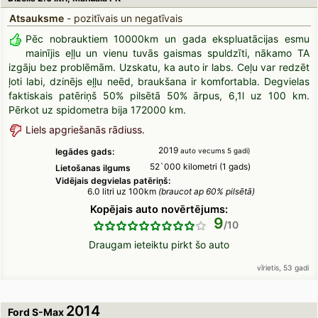
Atsauksme
- pozitīvais un negatīvais
Pēc nobrauktiem 10000km un gada ekspluatācijas esmu
mainījis eļļu un vienu tuvās gaismas spuldzīti, nākamo TA
izgāju bez problēmām. Uzskatu, ka auto ir labs. Ceļu var redzēt
ļoti labi, dzinējs eļļu neēd, braukšana ir komfortabla. Degvielas
faktiskais patēriņš 50% pilsētā 50% ārpus, 6,1l uz 100 km.
Pērkot uz spidometra bija 172000 km.
Liels apgriešanās rādiuss.
2019
Iegādes gads:
auto vecums 5 gadi)
52`000 kilometri (1 gads)
Lietošanas ilgums
Vidējais degvielas patēriņš:
6.0 litri uz 100km
(braucot ap 60% pilsētā)
Kopējais auto novērtējums:
9
Draugam ieteiktu pirkt šo auto
vīrietis, 53 gadi
2014
Ford S-Max