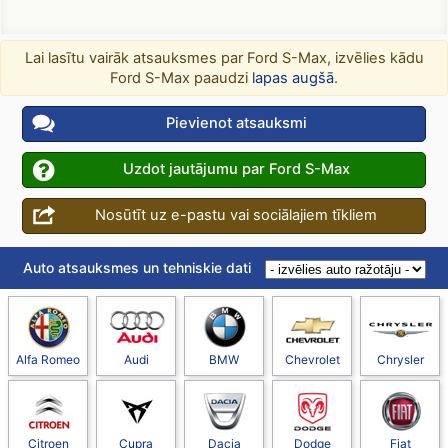
Lai lasītu vairāk atsauksmes par Ford S-Max, izvēlies kādu
Ford S-Max paaudzi
lapas augšā
.
Pievienot atsauksmi
Uzdot jautājumu par Ford S-Max
Nosūtīt uz e-pastu vai sociālajiem tīkliem
Auto atsauksmes un tehniskie dati
Alfa Romeo
Audi
BMW
Chevrolet
Chrysler
Citroen
Cupra
Dacia
Dodge
Fiat