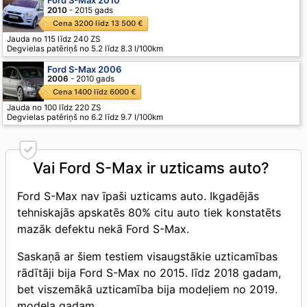
2010
- 2015 gads
Cena 3200 līdz 13 500 €
Jauda no 115 līdz 240 ZS
Degvielas patēriņš no 5.2 līdz 8.3 l/100km
Ford S-Max 2006
2006
- 2010 gads
Cena 1400 līdz 6000 €
Jauda no 100 līdz 220 ZS
Degvielas patēriņš no 6.2 līdz 9.7 l/100km
Vai Ford S-Max ir uzticams auto?
Ford S-Max nav īpaši uzticams auto. Ikgadējās
tehniskajās apskatēs 80% citu auto tiek konstatēts
mazāk defektu nekā Ford S-Max.
Saskaņā ar šiem testiem visaugstākie uzticamības
rādītāji bija Ford S-Max no 2015. līdz 2018 gadam,
bet viszemākā uzticamība bija modeļiem no 2019.
modeļa gadam.