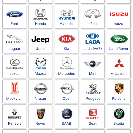
Ford
Honda
Hyundai
Infiniti
Isuzu
Jaguar
Jeep
Kia
Lada (VAZ)
Land Rover
Lexus
Mazda
Mercedes
Mini
Mitsubishi
Moskvich
Nissan
Opel
Peugeot
Porsche
Renault
Rover
SAAB
Seat
Skoda