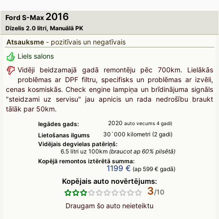
2016
Ford S-Max
Dīzelis 2.0 litri, Manuālā PK
Atsauksme
- pozitīvais un negatīvais
Liels salons
Vidēji beidzamajā gadā remontēju pēc 700km. Lielākās
problēmas ar DPF filtru, specifisks un problēmas ar izvēli,
cenas kosmiskās. Check engine lampiņa un brīdinājuma signāls
"steidzami uz servisu" jau apnicis un rada nedrošību braukt
tālāk par 50km.
2020
Iegādes gads:
auto vecums 4 gadi)
30`000 kilometri (2 gadi)
Lietošanas ilgums
Vidējais degvielas patēriņš:
6.5 litri uz 100km
(braucot ap 60% pilsētā)
Kopējā remontos iztērētā summa:
1199 €
(ap 599 € gadā)
Kopējais auto novērtējums:
3
Draugam šo auto neieteiktu