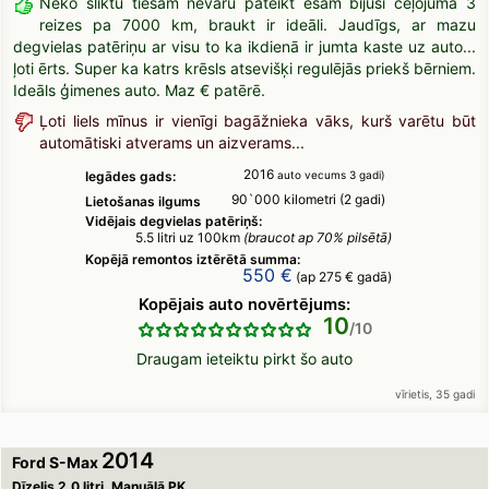
Neko sliktu tiešām nevaru pateikt esam bijuši ceļojumā 3
reizes pa 7000 km, braukt ir ideāli. Jaudīgs, ar mazu
degvielas patēriņu ar visu to ka ikdienā ir jumta kaste uz auto...
ļoti ērts. Super ka katrs krēsls atsevišķi regulējās priekš bērniem.
Ideāls ģimenes auto. Maz € patērē.
Ļoti liels mīnus ir vienīgi bagāžnieka vāks, kurš varētu būt
automātiski atverams un aizverams...
2016
Iegādes gads:
auto vecums 3 gadi)
90`000 kilometri (2 gadi)
Lietošanas ilgums
Vidējais degvielas patēriņš:
5.5 litri uz 100km
(braucot ap 70% pilsētā)
Kopējā remontos iztērētā summa:
550 €
(ap 275 € gadā)
Kopējais auto novērtējums:
10
Draugam ieteiktu pirkt šo auto
vīrietis, 35 gadi
2014
Ford S-Max
Dīzelis 2.0 litri, Manuālā PK