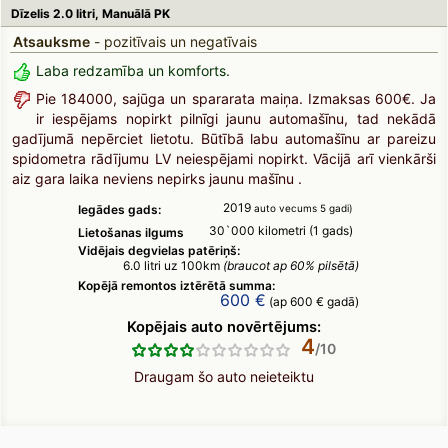
Dīzelis 2.0 litri, Manuālā PK
Atsauksme
- pozitīvais un negatīvais
Laba redzamība un komforts.
Pie 184000, sajūga un spararata maiņa. Izmaksas 600€. Ja
ir iespējams nopirkt pilnīgi jaunu automašīnu, tad nekādā
gadījumā nepērciet lietotu. Būtībā labu automašīnu ar pareizu
spidometra rādījumu LV neiespējami nopirkt. Vācijā arī vienkārši
aiz gara laika neviens nepirks jaunu mašīnu .
2019
Iegādes gads:
auto vecums 5 gadi)
30`000 kilometri (1 gads)
Lietošanas ilgums
Vidējais degvielas patēriņš:
6.0 litri uz 100km
(braucot ap 60% pilsētā)
Kopējā remontos iztērētā summa:
600 €
(ap 600 € gadā)
Kopējais auto novērtējums:
4
Draugam šo auto neieteiktu