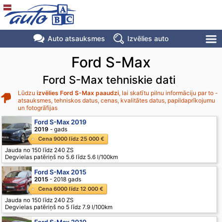
Auto atsauksmes
Izvēlies auto
Ford S-Max
Ford S-Max tehniskie dati
Lūdzu
izvēlies Ford S-Max paaudzi
, lai skatītu pilnu informāciju par to -
atsauksmes, tehniskos datus, cenas, kvalitātes datus, papildaprīkojumu
un fotogrāfijas
Ford S-Max 2019
2019
- gads
Cena 9000 līdz 25 000 €
Jauda no 150 līdz 240 ZS
Degvielas patēriņš no 5.6 līdz 5.6 l/100km
Ford S-Max 2015
2015
- 2018 gads
Cena 6000 līdz 12 000 €
Jauda no 150 līdz 240 ZS
Degvielas patēriņš no 5 līdz 7.9 l/100km
Ford S-Max 2010