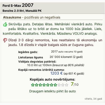
2007
Ford S-Max
Benzīns 2.0 litri, Manuālā PK
Atsauksme
- pozitīvais un negatīvais
Skrūvēju pats. Detaļas lētas. Mehāniski vienkārš auto. Pirku
pašu lētāko uz to brīdi ar domu ka 1000 būs jāieliek. Liels,
komfortabls. Kvalitatīvs. Vienkāršs. Mūsdienu VOLVO analogs.
Dīzeļi 2-3 dārgi remontos, kas neattaisno tā ekonomiju un
jaudu. 1.8 dīzelis ir vispār baigais sūds ar čuguna galvu.
2017
Iegādes gads:
auto vecums 10 gadi)
20`000 kilometri (2 gadi)
Lietošanas ilgums
Vidējais degvielas patēriņš:
10.0 litri uz 100km
(braucot ap 80% pilsētā)
Kopējā remontos iztērētā summa:
1203 €
(ap 601 € gadā)
Kopējais auto novērtējums:
7
Draugam ieteiktu pirkt šo auto
vīrietis, 34 gadi