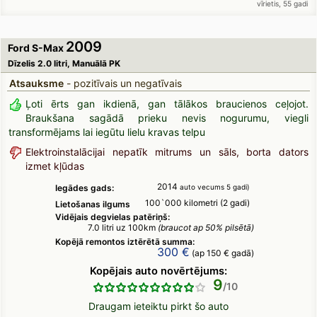
vīrietis, 55 gadi
2009
Ford S-Max
Dīzelis 2.0 litri, Manuālā PK
Atsauksme
- pozitīvais un negatīvais
Ļoti ērts gan ikdienā, gan tālākos braucienos ceļojot.
Braukšana sagādā prieku nevis nogurumu, viegli
transformējams lai iegūtu lielu kravas telpu
Elektroinstalācijai nepatīk mitrums un sāls, borta dators
izmet kļūdas
2014
Iegādes gads:
auto vecums 5 gadi)
100`000 kilometri (2 gadi)
Lietošanas ilgums
Vidējais degvielas patēriņš:
7.0 litri uz 100km
(braucot ap 50% pilsētā)
Kopējā remontos iztērētā summa:
300 €
(ap 150 € gadā)
Kopējais auto novērtējums:
9
Draugam ieteiktu pirkt šo auto