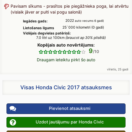
Pavisam sīkums - prasītos pie piegāžnieka poga, lai atvērtu
(vislaik jāver ar pulti vai pogu salonā)
2022
Iegādes gads:
auto vecums 6 gadi)
25`000 kilometri (0 gadi)
Lietošanas ilgums
Vidējais degvielas patēriņš:
7.0 litri uz 100km
(braucot ap 30% pilsētā)
Kopējais auto novērtējums:
9
Draugam ieteiktu pirkt šo auto
vīrietis, 25 gadi
Visas Honda Civic 2017 atsauksmes
Pievienot atsauksmi
Uzdot jautājumu par Honda Civic