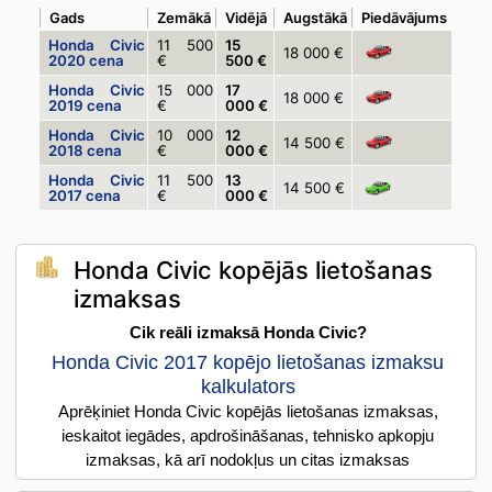
Gads
Zemākā
Vidējā
Augstākā
Piedāvājums
Honda Civic
11 500
15
18 000 €
2020 cena
€
500 €
Honda Civic
15 000
17
18 000 €
2019 cena
€
000 €
Honda Civic
10 000
12
14 500 €
2018 cena
€
000 €
Honda Civic
11 500
13
14 500 €
2017 cena
€
000 €
Honda Civic kopējās lietošanas
izmaksas
Cik reāli izmaksā Honda Civic?
Honda Civic 2017 kopējo lietošanas izmaksu
kalkulators
Aprēķiniet Honda Civic kopējās lietošanas izmaksas,
ieskaitot iegādes, apdrošināšanas, tehnisko apkopju
izmaksas, kā arī nodokļus un citas izmaksas