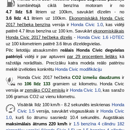
kombinētajā ciklā benzīna motoram ir no
4.7 līdz 5.8
litriem uz 100km, savukārt dīzelim - no
3.6 līdz 4.1
litriem uz 100km.
Ekonomiskākā Honda Civic
2017 hečbeka benzīna
versija ir
Honda Civic 1.0
, kas vidēji
patērē 4.7 litrus benzīna uz 100 km. Savukārt
ekonomiskākais
Honda Civic 2017 hečbeka dīzelis
-
Honda Civic 1.6 i-DTEC
uz 100 kilometriem patērē 3.6 litrus dīzeldegvielas.
Pēc lietotāju atsauksmēm
reālais Honda Civic degvielas
patēriņš
vidēji ir par aptuveni
par 29 procentiem lielāks
kā
ražotāja norādītais. Precīzāku katra modeļa reālo patēriņu
meklē izvēloties konkrētu
Honda Civic modifikāciju
Honda Civic 2017 hečbeka
CO2 izmešu daudzums
ir
no
106 līdz 133
gramiem uz kilometru. Honda Civic
versija ar
zemāko CO2 emisiju
ir
Honda Civic 1.0
, kas saražo
106 gramus CO2 uz vienu kilometru.
Visātrāk līdz 100 km/h - 8.2 sekundēs ieskrienas
Honda
Civic 1.5
versija, savukārt visgausākais ir
Honda Civic
1.0
, kurš šo ātrumu sasniedz 10.4 sekundēs. Augstākais
maksimālais ātrums 220 km/h
ir
1.5 benzīna 4 cilindru 182