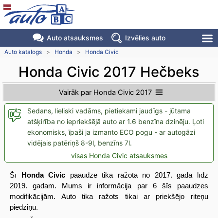
Auto atsauksmes
Izvēlies auto
Auto katalogs
>
Honda
>
Honda Civic
Honda Civic 2017 Hečbeks
Vairāk par Honda Civic 2017
Sedans, lieliski vadāms, pietiekami jaudīgs - jūtama
atšķirība no iepriekšējā auto ar 1.6 benzīna dzinēju. Ļoti
ekonomisks, īpaši ja izmanto ECO pogu - ar autogāzi
vidējais patēriņš 8-9l, benzīns 7l.
visas Honda Civic atsauksmes
Šī
Honda Civic
paaudze tika ražota no 2017. gada līdz
2019. gadam. Mums ir informācija par 6 šīs paaudzes
modifikācijām. Auto tika ražots tikai ar priekšējo riteņu
piedziņu.