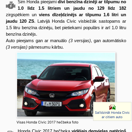
Šim Honda pieejami
divi benzīna dzinēji ar tilpumu no
1.0 līdz 1.5 litriem un jaudu no 129 līdz 182
zirgspēkiem un
viens dīzeļdzinējs ar tilpumu 1.6 litri un
jaudu 120 ZS
. Latvijā Honda Civic visbiežāk sastopams ar
1.5 litru benzīna dzinēju, bet pietiekami populārs ir arī 1.0 litru
benzīna dzinējs.
Auto pieejams gan ar manuālo
(3 versijas)
, gan automātisko
(3 versijas)
pārnesumu kārbu.
Salīdzināt Honda Civic
ar citiem auto
Visas Honda Civic 2017 hečbeka foto
Honda Civic 2017 hečbeka
vidējais degvielas patēriņš