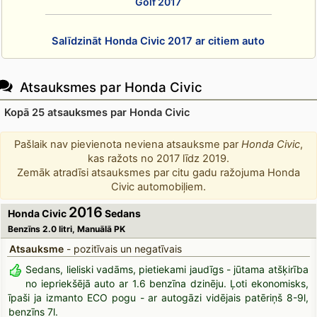
Golf 2017
Salīdzināt Honda Civic 2017 ar citiem auto
Atsauksmes par Honda Civic
Kopā 25 atsauksmes par Honda Civic
Pašlaik nav pievienota neviena atsauksme par
Honda Civic
,
kas ražots no 2017 līdz 2019.
Zemāk atradīsi atsauksmes par citu gadu ražojuma Honda
Civic automobiļiem.
2016
Honda Civic
Sedans
Benzīns 2.0 litri, Manuālā PK
Atsauksme
- pozitīvais un negatīvais
Sedans, lieliski vadāms, pietiekami jaudīgs - jūtama atšķirība
no iepriekšējā auto ar 1.6 benzīna dzinēju. Ļoti ekonomisks,
īpaši ja izmanto ECO pogu - ar autogāzi vidējais patēriņš 8-9l,
benzīns 7l.