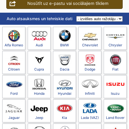
Nosūtīt uz e-pastu vai sociālajiem tīkliem
Auto atsauksmes un tehniskie dati
Alfa Romeo
Audi
BMW
Chevrolet
Chrysler
Citroen
Cupra
Dacia
Dodge
Fiat
Ford
Honda
Hyundai
Infiniti
Isuzu
Jaguar
Jeep
Kia
Lada (VAZ)
Land Rover