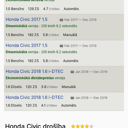
Ekonomiskākā benzīna
versija
1.0 Benzīns
129 ZS
4.7
Automāts
l/100km
Honda Civic 2017 1.5
Feb 2017 — Dec 2019
Dinamiskākā
versija - 100 km/h 8.2 sekundēs
1.5 Benzīns
182 ZS
5.8
Manuālā
l/100km
Honda Civic 2017 1.5
Feb 2017 — Dec 2019
Dinamiskākā
versija - 100 km/h 8.2 sekundēs
1.5 Benzīns
182 ZS
5.8
Automāts
l/100km
Honda Civic 2018 1.6 i-DTEC
Jan 2018 — Dec 2019
Ekonomiskākā dīzeļdegvielas
versija
1.6 Dīzelis
120 ZS
3.6
Manuālā
l/100km
Honda Civic 2018 1.6 i-DTEC
Jan 2018 — Dec 2019
1.6 Dīzelis
120 ZS
4.1
Automāts
l/100km
Honda Civic drošība