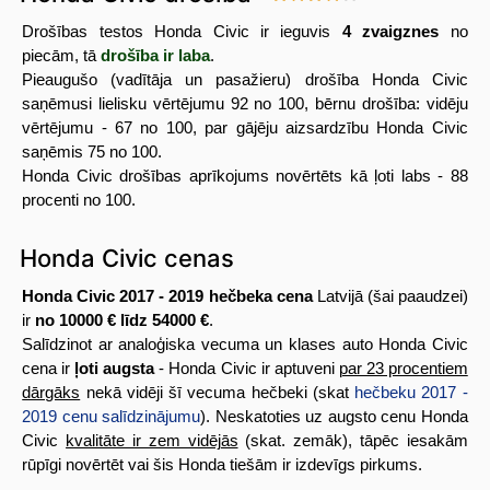
Drošības testos Honda Civic ir ieguvis
4 zvaigznes
no
piecām, tā
drošība ir laba
.
Pieaugušo (vadītāja un pasažieru) drošība Honda Civic
saņēmusi lielisku vērtējumu 92 no 100, bērnu drošība: vidēju
vērtējumu - 67 no 100, par gājēju aizsardzību Honda Civic
saņēmis 75 no 100.
Honda Civic drošības aprīkojums novērtēts kā ļoti labs - 88
procenti no 100.
Honda Civic cenas
Honda Civic 2017 - 2019 hečbeka cena
Latvijā (šai paaudzei)
ir
no 10000 € līdz 54000 €
.
Salīdzinot ar analoģiska vecuma un klases auto Honda Civic
cena ir
ļoti augsta
- Honda Civic ir aptuveni
par 23 procentiem
dārgāks
nekā vidēji šī vecuma hečbeki (skat
hečbeku 2017 -
2019 cenu salīdzinājumu
). Neskatoties uz augsto cenu Honda
Civic
kvalitāte ir zem vidējās
(skat. zemāk), tāpēc iesakām
rūpīgi novērtēt vai šis Honda tiešām ir izdevīgs pirkums.