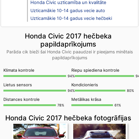
Honda Civic uzticamība un kvalitāte
Uzticamākie 10-14 gadus vecie auto
Uzticamākie 10-14 gadus vecie hečbeki
Honda Civic 2017 hečbeka
papildaprīkojums
Parāda cik bieži šai Honda Civic paaudzei ir pieejams minētais
papildaprīkojums
Klimata kontrole
Riepu spiediena kontrole
94%
9
Lietus sensors
Kondicionieris
94%
80%
Distances kontrole
Metālikas krāsa
78%
61%
Honda Civic 2017 hečbeka fotogrāfijas