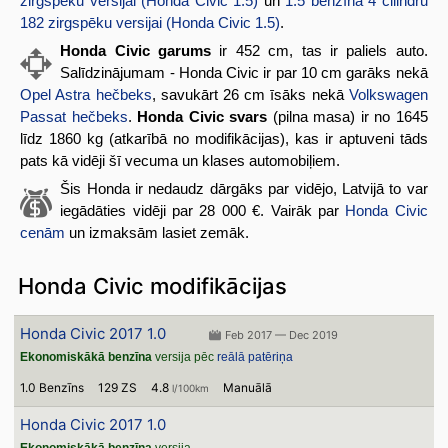
zirgspēku versijai (Honda Civic 1.5)
un
1.5 benzīna 4 cilindru
182 zirgspēku versijai (Honda Civic 1.5)
.
Honda Civic garums
ir 452 cm, tas ir paliels auto.
Salīdzinājumam - Honda Civic ir par 10 cm garāks nekā
Opel Astra hečbeks
, savukārt 26 cm īsāks nekā
Volkswagen
Passat hečbeks
.
Honda Civic svars
(pilna masa) ir no 1645
līdz 1860 kg (atkarībā no modifikācijas), kas ir aptuveni tāds
pats kā vidēji šī vecuma un klases automobiļiem.
Šis Honda ir nedaudz dārgāks par vidējo, Latvijā to var
iegādāties vidēji par 28 000 €. Vairāk par
Honda Civic
cenām
un izmaksām lasiet zemāk.
Honda Civic modifikācijas
Honda Civic 2017 1.0
Feb 2017 — Dec 2019
Ekonomiskākā benzīna
versija pēc
reālā patēriņa
1.0 Benzīns
129 ZS
4.8
Manuālā
l/100km
Honda Civic 2017 1.0