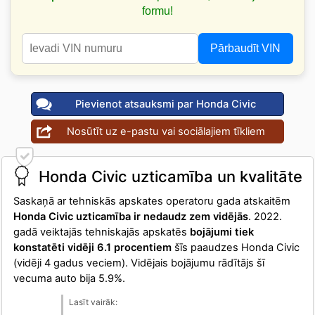
formu!
Pārbaudīt VIN
Pievienot atsauksmi par Honda Civic
Nosūtīt uz e-pastu vai sociālajiem tīkliem
Honda Civic uzticamība un kvalitāte
Saskaņā ar tehniskās apskates operatoru gada atskaitēm
Honda Civic uzticamība ir nedaudz zem vidējās
. 2022.
gadā veiktajās tehniskajās apskatēs
bojājumi tiek
konstatēti vidēji 6.1 procentiem
šīs paaudzes Honda Civic
(vidēji 4 gadus veciem). Vidējais bojājumu rādītājs šī
vecuma auto bija 5.9%.