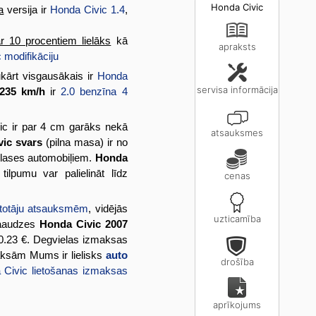
Honda Civic
a
versija ir
Honda Civic 1.4
,
r 10 procentiem lielāks
kā
apraksts
 modifikāciju
kārt visgausākais ir
Honda
servisa informācija
 235 km/h
ir
2.0 benzīna 4
vic ir par 4 cm garāks nekā
atsauksmes
ic svars
(pilna masa) ir no
 klases automobiļiem.
Honda
ilpumu var palielināt līdz
cenas
etotāju atsauksmēm
, vidējās
uzticamība
paaudzes
Honda Civic 2007
 0.23 €. Degvielas izmaksas
ksām Mums ir lielisks
auto
drošība
a Civic lietošanas izmaksas
aprīkojums