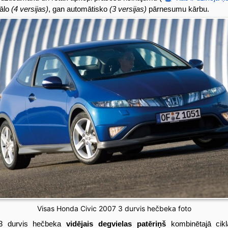
ālo
(4 versijas)
, gan automātisko
(3 versijas)
pārnesumu kārbu.
Visas Honda Civic 2007 3 durvis hečbeka foto
3 durvis hečbeka
vidējais degvielas patēriņš
kombinētajā cik