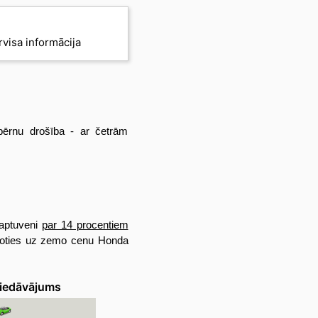
ervisa informācija
bērnu drošība - ar četrām
 aptuveni
par 14 procentiem
toties uz zemo cenu Honda
iedāvājums