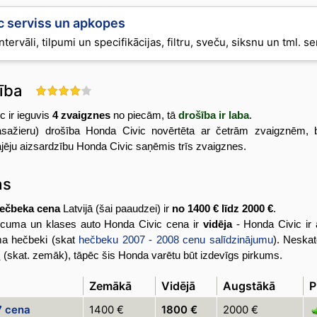
c serviss un apkopes
ntervāli, tilpumi un specifikācijas, filtru, sveču, siksnu un tml. s
šība
 ir ieguvis
4 zvaigznes
no piecām, tā
drošība ir laba
.
asažieru) drošība Honda Civic novērtēta ar četrām zvaigznēm, 
jēju aizsardzību Honda Civic saņēmis trīs zvaigznes.
as
hečbeka cena
Latvijā (šai paaudzei) ir
no 1400 € līdz 2000 €
.
vecuma un klases auto Honda Civic cena ir
vidēja
- Honda Civic ir
ma hečbeki (skat
hečbeku 2007 - 2008 cenu salīdzinājumu
). Neska
s
(skat. zemāk), tāpēc šis Honda varētu būt izdevīgs pirkums.
Zemākā
Vidējā
Augstākā
P
7 cena
1400 €
1800 €
2000 €