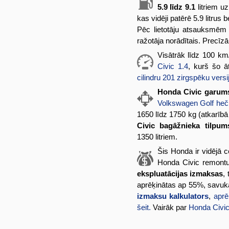
5.9 līdz 9.1
litriem u
kas vidēji patērē 5.9 litrus
Pēc lietotāju atsauksmē
ražotāja norādītais. Precīz
Visātrāk līdz 100 km
Civic 1.4
, kurš šo 
cilindru 201 zirgspēku versi
Honda Civic garum
Volkswagen Golf he
1650 līdz 1750 kg (atkarībā
Civic bagāžnieka tilpum
1350 litriem.
Šis Honda ir vidējā c
Honda Civic remontu 
ekspluatācijas izmaksas
,
aprēķinātas ap 55%, savu
izmaksu kalkulators
,
aprē
šeit.
Vairāk par
Honda Civi