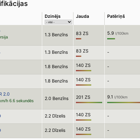
fikācijas
Dzinējs
Jauda
Patēriņš
4
5.9
83 ZS
l/100km
1.3 Benzīns
rsija
83 ZS
4
1.3 Benzīns
-
140 ZS
1.8 Benzīns
-
140 ZS
1.8 Benzīns
-
R 2.0
9.1
201 ZS
l/100km
2.0 Benzīns
 km/h 6.6 sekundēs
140 ZS
D
2.2 Dīzelis
-
140 ZS
D
2.2 Dīzelis
-