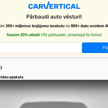
Pārbaudi auto vēsturi!
sim
300+ miljonus bojājumu ierakstu
no
900+ datu avotiem
4
Saņem 20% atlaidi
VIN pārbaudei, izmantojot šo formu!
Pā
o
video apskats