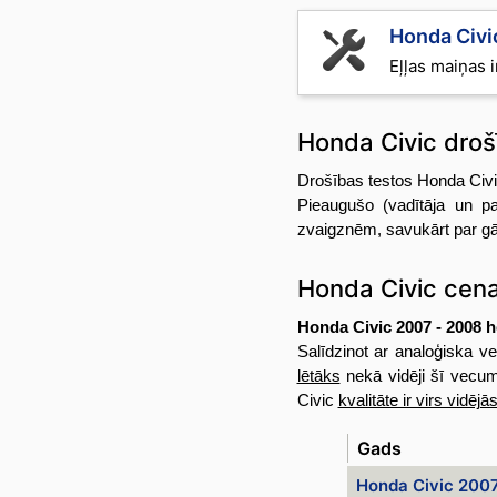
Honda Civi
Eļļas maiņas i
Honda Civic dro
Drošības testos Honda Civic
Pieaugušo (vadītāja un p
zvaigznēm, savukārt par gā
Honda Civic cen
Honda Civic 2007 - 2008 
Salīdzinot ar analoģiska 
lētāks
nekā vidēji šī vecu
Civic
kvalitāte ir virs vidējā
Gads
Honda Civic 200