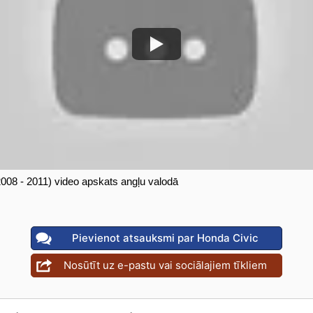
008 - 2011) video apskats angļu valodā
Pievienot atsauksmi par Honda Civic
Nosūtīt uz e-pastu vai sociālajiem tīkliem