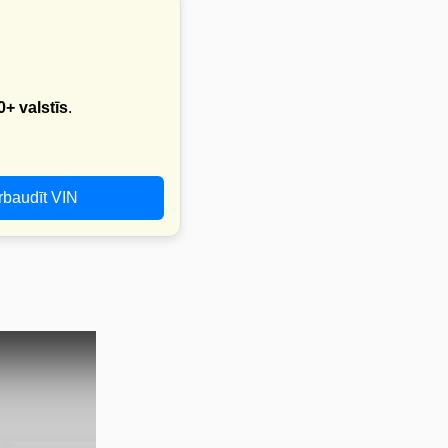
0+ valstīs
.
rbaudīt VIN