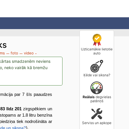
ks
Uzticamākie lietotie
ums
foto
video
auto
a iekārtas smadzenēm neviens
uto, neko vairāk kā bremžu
Ķēde vai siksna?
rmācija par 7 šīs paaudzes
Reālais
degvielas
patēriņš
 83 līdz 201
zirgspēkiem un
stopams ar 1.8 litru benzīna
 piedziņa tiek nodrošināta ar
Serviss un apkope
).
ēde un siksna?