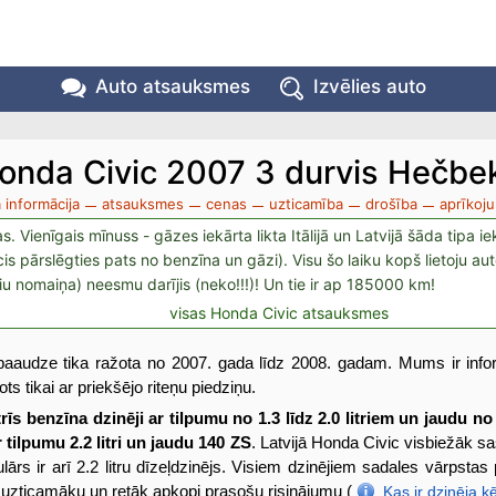
Auto atsauksmes
Izvēlies auto
onda Civic 2007 3 durvis Hečbe
 informācija
atsauksmes
cenas
uzticamība
drošība
aprīkoj
jas. Vienīgais mīnuss - gāzes iekārta likta Itālijā un Latvijā šāda tip
is pārslēgties pats no benzīna un gāzi). Visu šo laiku kopš lietoju a
iu nomaiņa) neesmu darījis (neko!!!)! Un tie ir ap 185000 km!
visas Honda Civic atsauksmes
aaudze tika ražota no 2007. gada līdz 2008. gadam. Mums ir info
ts tikai ar priekšējo riteņu piedziņu.
trīs benzīna dzinēji ar tilpumu no 1.3 līdz 2.0 litriem un jaudu no
 tilpumu 2.2 litri un jaudu 140 ZS
. Latvijā Honda Civic visbiežāk sa
lārs ir arī 2.2 litru dīzeļdzinējs. Visiem dzinējiem sadales vārpstas
r uzticamāku un retāk apkopi prasošu risinājumu (
Kas ir dzinēja ķ