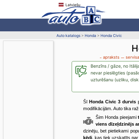
Latviešu
Auto katalogs
>
Honda
>
Honda Civic
H
apraksts
servisa
Benzīns / gāze, no Itāli
nevar pieslēgties (pasāc
uzturēšanu (uzliku, disk
Šī
Honda Civic 3 durvis
p
modifikācijām. Auto tika ražo
Šim Honda pieejami
viens dīzeļdzinējs ar
dzinēju, bet pietiekami popu
ķēdi
, kas tiek uzskatīts pa