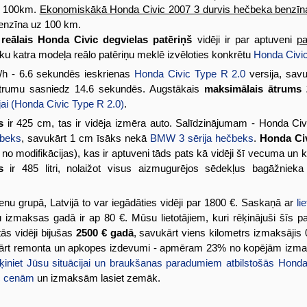
z 100km.
Ekonomiskākā Honda Civic 2007 3 durvis hečbeka benzīn
 benzīna uz 100 km.
m
reālais Honda Civic degvielas patēriņš
vidēji ir par aptuveni
pa
āku katra modeļa reālo patēriņu meklē izvēloties konkrētu
Honda Civic
/h - 6.6 sekundēs ieskrienas
Honda Civic Type R 2.0
versija, savu
ātrumu sasniedz 14.6 sekundēs. Augstākais
maksimālais ātrums
jai (Honda Civic Type R 2.0)
.
s
ir 425 cm, tas ir vidēja izmēra auto. Salīdzinājumam - Honda Ci
čbeks
, savukārt 1 cm īsāks nekā
BMW 3 sērija hečbeks
.
Honda Civ
 no modifikācijas), kas ir aptuveni tāds pats kā vidēji šī vecuma un
s
ir 485 litri, nolaižot visus aizmugurējos sēdekļus bagāžnieka t
enu grupā, Latvijā to var iegādāties vidēji par 1800 €. Saskaņā ar
li
izmaksas gadā ir ap 80 €. Mūsu lietotājiem, kuri rēķinājuši šīs 
 tās vidēji bijušas
2500 € gadā
, savukārt viens kilometrs izmaksājis
kārt remonta un apkopes izdevumi - apmēram 23% no kopējām izma
ķiniet Jūsu situācijai un braukšanas paradumiem atbilstošās Hond
c cenām
un izmaksām lasiet zemāk.