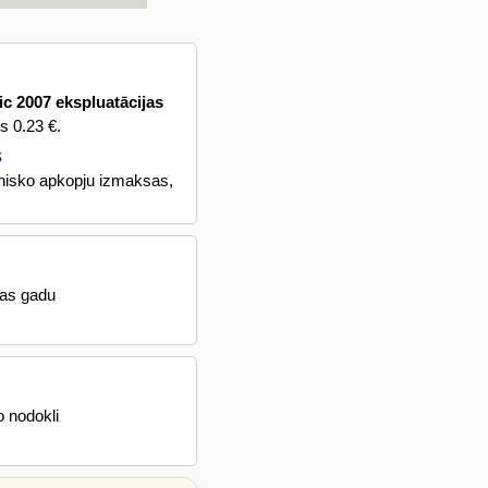
c 2007 ekspluatācijas
s 0.23 €.
s
hnisko apkopju izmaksas,
nas gadu
o nodokli