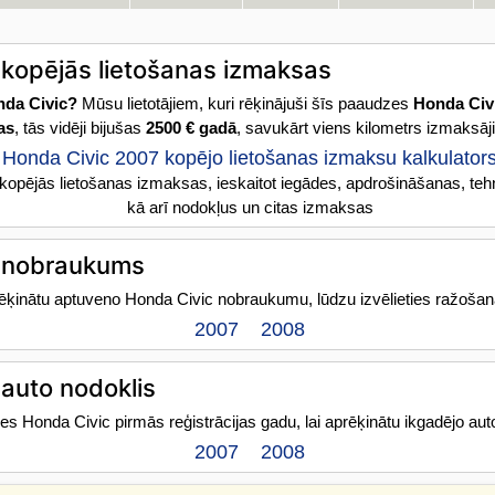
 kopējās lietošanas izmaksas
nda Civic?
Mūsu lietotājiem, kuri rēķinājuši šīs paaudzes
Honda Civi
as
, tās vidēji bijušas
2500 € gadā
, savukārt viens kilometrs izmaksāji
Honda Civic 2007 kopējo lietošanas izmaksu kalkulator
 kopējās lietošanas izmaksas, ieskaitot iegādes, apdrošināšanas, te
kā arī nodokļus un citas izmaksas
 nobraukums
rēķinātu aptuveno Honda Civic nobraukumu, lūdzu izvēlieties ražoša
2007
2008
auto nodoklis
ties Honda Civic pirmās reģistrācijas gadu, lai aprēķinātu ikgadējo aut
2007
2008