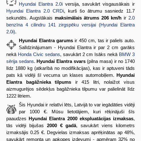
Hyundai Elantra 2.0i
versija, savukārt visgausākais ir
Hyundai Elantra 2.0 CRDi
, kurš šo ātrumu sasniedz 11.7
sekundēs. Augstākais
maksimālais ātrums 206 km/h
ir
2.0
benzīna 4 cilindru 141 zirgspēku versijai (Hyundai Elantra
2.0i)
.
Hyundai Elantra garums
ir 450 cm, tas ir paliels auto.
Salīdzinājumam - Hyundai Elantra ir par 2 cm garāks
nekā
Honda Civic sedans
, savukārt 2 cm īsāks nekā
BMW 3
sērija sedans
.
Hyundai Elantra svars
(pilna masa) ir no 1740
līdz 1880 kg (atkarībā no modifikācijas), kas ir aptuveni tāds
pats kā vidēji šī vecuma un klases automobiļiem.
Hyundai
Elantra bagāžnieka tilpums
ir 415 litri, nolaižot visus
aizmugurējos sēdekļus bagāžnieka tilpumu var palielināt līdz
1222 litriem.
Šis Hyundai ir relatīvi lēts, Latvijā to var iegādāties vidēji
par 1000 €. Mūsu lietotājiem, kuri rēķinājuši šīs
paaudzes
Hyundai Elantra 2000 ekspluatācijas izmaksas
,
tās vidēji bijušas
2000 € gadā
, savukārt viens kilometrs
izmaksājis 0.25 €. Degvielas izmaksas aprēķinātas ap 48%,
savukārt remonta un apkopes izdevumi - apmēram 32% no