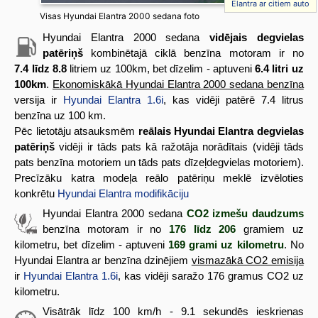
Elantra ar citiem auto
Visas Hyundai Elantra 2000 sedana foto
Hyundai Elantra 2000 sedana
vidējais degvielas
patēriņš
kombinētajā ciklā benzīna motoram ir no
7.4 līdz 8.8
litriem uz 100km, bet dīzelim - aptuveni
6.4 litri uz
100km
.
Ekonomiskākā Hyundai Elantra 2000 sedana benzīna
versija ir
Hyundai Elantra 1.6i
, kas vidēji patērē 7.4 litrus
benzīna uz 100 km.
Pēc lietotāju atsauksmēm
reālais Hyundai Elantra degvielas
patēriņš
vidēji ir tāds pats kā ražotāja norādītais (vidēji tāds
pats benzīna motoriem un tāds pats dīzeļdegvielas motoriem).
Precīzāku katra modeļa reālo patēriņu meklē izvēloties
konkrētu
Hyundai Elantra modifikāciju
Hyundai Elantra 2000 sedana
CO2 izmešu daudzums
benzīna motoram ir no
176 līdz 206
gramiem uz
kilometru, bet dīzelim - aptuveni
169 grami uz kilometru
. No
Hyundai Elantra ar benzīna dzinējiem
vismazākā CO2 emisija
ir
Hyundai Elantra 1.6i
, kas vidēji saražo 176 gramus CO2 uz
kilometru.
Visātrāk līdz 100 km/h - 9.1 sekundēs ieskrienas