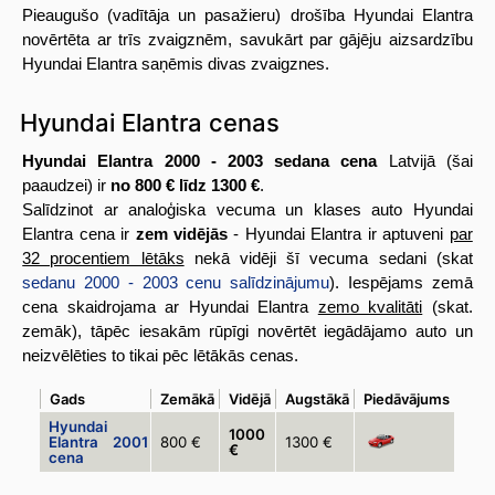
Pieaugušo (vadītāja un pasažieru) drošība Hyundai Elantra
novērtēta ar trīs zvaigznēm, savukārt par gājēju aizsardzību
Hyundai Elantra saņēmis divas zvaigznes.
Hyundai Elantra cenas
Hyundai Elantra 2000 - 2003 sedana cena
Latvijā (šai
paaudzei) ir
no 800 € līdz 1300 €
.
Salīdzinot ar analoģiska vecuma un klases auto Hyundai
Elantra cena ir
zem vidējās
- Hyundai Elantra ir aptuveni
par
32 procentiem lētāks
nekā vidēji šī vecuma sedani (skat
sedanu 2000 - 2003 cenu salīdzinājumu
). Iespējams zemā
cena skaidrojama ar Hyundai Elantra
zemo kvalitāti
(skat.
zemāk), tāpēc iesakām rūpīgi novērtēt iegādājamo auto un
neizvēlēties to tikai pēc lētākās cenas.
Gads
Zemākā
Vidējā
Augstākā
Piedāvājums
Hyundai
1000
Elantra 2001
800 €
1300 €
€
cena