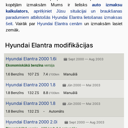
kopējām izmaksām Mums ir lielisks
auto izmaksu
kalkulators
,
aprēķiniet Jūsu situācijai un braukšanas
paradumiem atbilstošās Hyundai Elantra lietošanas izmaksas
šeit.
Vairāk par
Hyundai Elantra cenām
un izmaksām lasiet
zemāk.
Hyundai Elantra modifikācijas
Hyundai Elantra 2000 1.6i
Sept 2000 — Aug 2003
Ekonomiskākā benzīna
versija
1.6 Benzīns
107 ZS
7.4
Manuālā
l/100km
Hyundai Elantra 2000 1.8
Jūn 2000 — Mai 2003
1.8 Benzīns
132 ZS
8.8
Manuālā
l/100km
Hyundai Elantra 2000 1.8
Jūn 2000 — Mai 2003
1.8 Benzīns
132 ZS
-
Automāts
Hyundai Elantra 2000 2.0i
Sept 2000 — Aug 2003