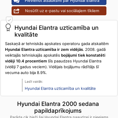
Pievienot atsauksmi par Hyundai Elantra
Nosūtīt uz e-pastu vai sociālajiem tīkliem
Hyundai Elantra uzticamība un
kvalitāte
Saskaņā ar tehniskās apskates operatoru gada atskaitēm
Hyundai Elantra uzticamība ir zem vidējās
. 2008. gadā
veiktajās tehniskajās apskatēs
bojājumi tiek konstatēti
vidēji 10.4 procentiem
šīs paaudzes Hyundai Elantra
(vidēji 7 gadus veciem). Vidējais bojājumu rādītājs šī
vecuma auto bija 8.9%.
Hyundai Elantra uzticamība un kvalitāte
Hyundai Elantra 2000 sedana
papildaprīkojums
Parāda cik bieži šai Hyundai Elantra paaudzei ir pieejams