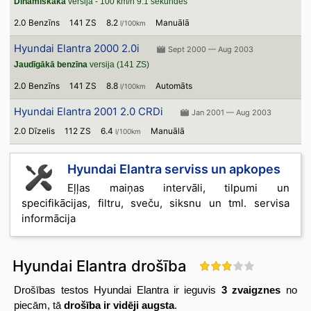
Dinamiskākā
versija - 100 km/h 9.1 sekundēs
2.0 Benzīns
141 ZS
8.2
Manuālā
l/100km
Hyundai Elantra 2000 2.0i
Sept 2000 — Aug 2003
Jaudīgākā benzīna
versija (141 ZS)
2.0 Benzīns
141 ZS
8.8
Automāts
l/100km
Hyundai Elantra 2001 2.0 CRDi
Jan 2001 — Aug 2003
2.0 Dīzelis
112 ZS
6.4
Manuālā
l/100km
Hyundai Elantra serviss un apkopes
Eļļas maiņas intervāli, tilpumi un
specifikācijas, filtru, sveču, siksnu un tml. servisa
informācija
Hyundai Elantra drošība
Drošības testos Hyundai Elantra ir ieguvis
3 zvaigznes
no
piecām, tā
drošība ir vidēji augsta
.