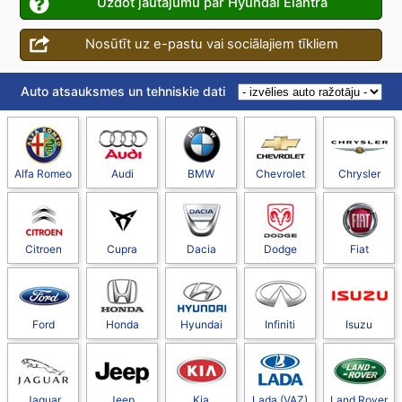
Uzdot jautājumu par Hyundai Elantra
Nosūtīt uz e-pastu vai sociālajiem tīkliem
Auto atsauksmes un tehniskie dati
Alfa Romeo
Audi
BMW
Chevrolet
Chrysler
Citroen
Cupra
Dacia
Dodge
Fiat
Ford
Honda
Hyundai
Infiniti
Isuzu
Jaguar
Jeep
Kia
Lada (VAZ)
Land Rover