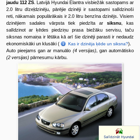
jaudu 112 ZS
. Latvijā Hyundai Elantra visbiežāk sastopams ar
2.0 litru dīzeļdzinēju, pārējie dzinēji ir sastopami salīdzinoši
reti, nākamais populārākais ir 2.0 litru benzīna dzinējs. Visiem
dzinējiem sadales vārpsta tiek piedzīta ar
siksnu
, kas
salīdzinot ar ķēdes piedziņu prasa biežāku servisu, taču
siksnas nomaiņa ir lētāka kā arī šie dzinēji parasti ir nedaudz
ekonomiskāki un klusāki (
).
Kas ir dzinēja ķēde un siksna?
Auto pieejams gan ar manuālo
(4 versijas)
, gan automātisko
(2 versijas)
pārnesumu kārbu.
Salīdzināt Hyundai