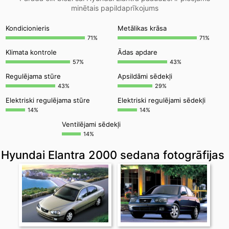
minētais papildaprīkojums
Kondicionieris
Metālikas krāsa
71%
71%
Klimata kontrole
Ādas apdare
57%
43%
Regulējama stūre
Apsildāmi sēdekļi
43%
29%
Elektriski regulējama stūre
Elektriski regulējami sēdekļi
14%
14%
Ventilējami sēdekļi
14%
Hyundai Elantra 2000 sedana fotogrāfijas