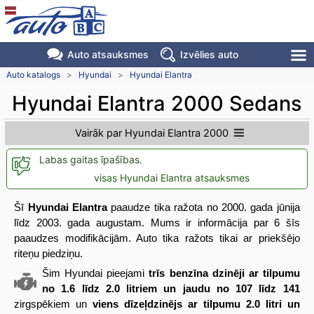
Auto atsauksmes
Izvēlies auto
Auto katalogs
>
Hyundai
>
Hyundai Elantra
Hyundai Elantra 2000 Sedans
Vairāk par Hyundai Elantra 2000
Labas gaitas īpašības.
visas Hyundai Elantra atsauksmes
Šī
Hyundai Elantra
paaudze tika ražota no 2000. gada jūnija
līdz 2003. gada augustam. Mums ir informācija par 6 šīs
paaudzes modifikācijām. Auto tika ražots tikai ar priekšējo
riteņu piedziņu.
Šim Hyundai pieejami
trīs benzīna dzinēji ar tilpumu
no 1.6 līdz 2.0 litriem un jaudu no 107 līdz 141
zirgspēkiem un
viens dīzeļdzinējs ar tilpumu 2.0 litri un