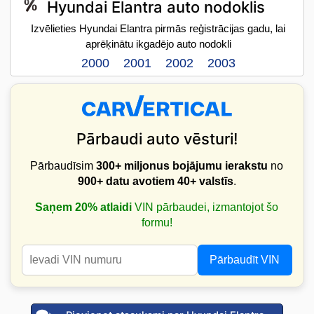
Hyundai Elantra auto nodoklis
Izvēlieties Hyundai Elantra pirmās reģistrācijas gadu, lai
aprēķinātu ikgadējo auto nodokli
2000
2001
2002
2003
Pārbaudi auto vēsturi!
Pārbaudīsim
300+ miljonus bojājumu ierakstu
no
900+ datu avotiem
40+ valstīs
.
Saņem 20% atlaidi
VIN pārbaudei, izmantojot šo
formu!
Pārbaudīt VIN