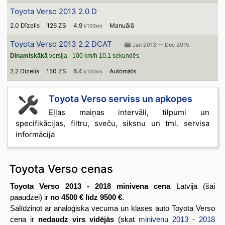
Toyota Verso 2013 2.0 D
2.0 Dīzelis
126 ZS
4.9
Manuālā
l/100km
Toyota Verso 2013 2.2 DCAT
Jan 2013 — Dec 2015
Dinamiskākā
versija - 100 km/h 10.1 sekundēs
2.2 Dīzelis
150 ZS
6.4
Automāts
l/100km
Toyota Verso serviss un apkopes
Eļļas maiņas intervāli, tilpumi un
specifikācijas, filtru, sveču, siksnu un tml. servisa
informācija
Toyota Verso cenas
Toyota Verso 2013 - 2018 minivena cena
Latvijā (šai
paaudzei) ir
no 4500 € līdz 9500 €
.
Salīdzinot ar analoģiska vecuma un klases auto Toyota Verso
cena ir
nedaudz virs vidējās
(skat
minivenu 2013 - 2018