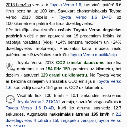
2013 benzīna
versija ir
Toyota Verso 1.6
, kas vidēji patērē 6.6
litrus benzīna uz 100 km. Savukārt
ekonomiskākais Toyota
Verso 2013 dīzelis
-
Toyota Verso 1.6 D-4D
uz
100 kilometriem patērē 4.5 litrus dīzeldegvielas.
Pēc lietotāju atsauksmēm
reālais Toyota Verso degvielas
patēriņš
vidēji ir par aptuveni
par 19 procentiem lielāks
kā
ražotāja norādītais (vidēji +14% benzīna motoriem un +24%
dīzeļdegvielas motoriem). Precīzāku katra modeļa reālo
patēriņu meklē izvēloties konkrētu
Toyota Verso modifikāciju
Toyota Verso 2013
CO2 izmešu daudzums
benzīna
motoram ir no
154 līdz 159
gramiem uz kilometru, bet
dīzelim - aptuveni
129 grami uz kilometru
. No Toyota Verso
ar benzīna dzinējiem
vismazākā CO2 emisija
ir
Toyota Verso
1.6
, kas vidēji saražo 154 gramus CO2 uz kilometru.
Visātrāk līdz 100 km/h - 10.1 sekundēs ieskrienas
Toyota Verso 2.2 DCAT
versija, savukārt visgausākais ir
Toyota Verso 1.6 D-4D
, kurš šo ātrumu sasniedz 12.7
sekundēs. Augstākais
maksimālais ātrums 195 km/h
ir
2.2
dīzeļdegvielas 4 cilindru 150 zirgspēku versijai (Toyota Verso
2.2 DCAT)
.