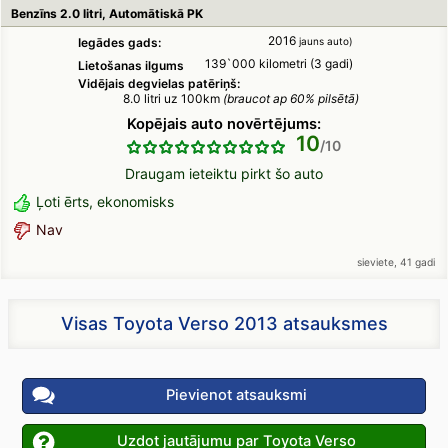
Benzīns 2.0 litri, Automātiskā PK
2016
Iegādes gads:
jauns auto)
139`000 kilometri (3 gadi)
Lietošanas ilgums
Vidējais degvielas patēriņš:
8.0 litri uz 100km
(braucot ap 60% pilsētā)
Kopējais auto novērtējums:
10
Draugam ieteiktu pirkt šo auto
Ļoti ērts, ekonomisks
Nav
sieviete, 41 gadi
Visas Toyota Verso 2013 atsauksmes
Pievienot atsauksmi
Uzdot jautājumu par Toyota Verso