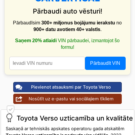
Pārbaudi auto vēsturi!
Pārbaudīsim
300+ miljonus bojājumu ierakstu
no
900+ datu avotiem
40+ valstīs
.
Saņem 20% atlaidi
VIN pārbaudei, izmantojot šo
formu!
Pārbaudīt VIN
Pievienot atsauksmi par Toyota Verso
Nosūtīt uz e-pastu vai sociālajiem tīkliem
Toyota Verso uzticamība un kvalitāte
Saskaņā ar tehniskās apskates operatoru gada atskaitēm