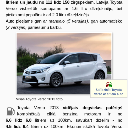
litriem un jaudu no 112 līdz 150
zirgspēkiem. Latvijā Toyota
Verso visbiežāk sastopams ar 1.6 litru dīzeļdzinēju, bet
pietiekami populārs ir arī 2.0 litru dīzeļdzinējs.
Auto pieejams gan ar manuālo
(5 versijas)
, gan automātisko
(2 versijas)
pārnesumu kārbu.
Salīdzināt Toyota
Verso ar citiem auto
Visas Toyota Verso 2013 foto
Toyota Verso 2013
vidējais degvielas patēriņš
kombinētajā ciklā benzīna motoram ir no
6.6 līdz 6.8
litriem uz 100km, savukārt dīzelim - no
4.5 līdz 6.4
litriem uz 100km.
Ekonomiskākā Toyota Verso