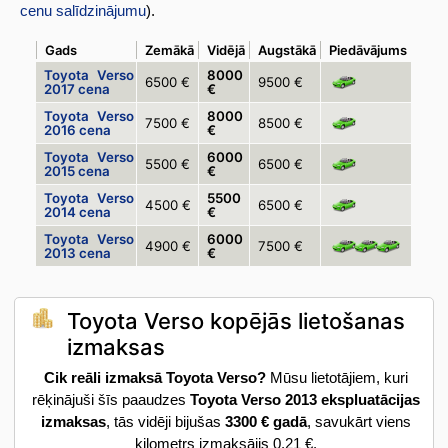
cenu salīdzinājumu
).
Gads
Zemākā
Vidējā
Augstākā
Piedāvājums
Toyota Verso
8000
6500 €
9500 €
2017 cena
€
Toyota Verso
8000
7500 €
8500 €
2016 cena
€
Toyota Verso
6000
5500 €
6500 €
2015 cena
€
Toyota Verso
5500
4500 €
6500 €
2014 cena
€
Toyota Verso
6000
4900 €
7500 €
2013 cena
€
Toyota Verso kopējās lietošanas
izmaksas
Cik reāli izmaksā Toyota Verso?
Mūsu lietotājiem, kuri
rēķinājuši šīs paaudzes
Toyota Verso 2013 ekspluatācijas
izmaksas
, tās vidēji bijušas
3300 € gadā
, savukārt viens
kilometrs izmaksājis 0.21 €.