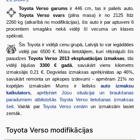
Toyota Verso garums
ir 446 cm, tas ir paliels auto.
Toyota Verso svars
(pilna masa) ir no 2125 līdz
2260 kg (atkarībā no modifikācijas), šis auto ir par aptuveni 6
procentiem smagāks nekā vidēji šī vecuma un klases
spēkrati.
Šis Toyota ir vidējā cenu grupā, Latvijā to var iegādāties
vidēji par 6500 €. Mūsu lietotājiem, kuri rēķinājuši šīs
paaudzes
Toyota Verso 2013 ekspluatācijas izmaksas
, tās
vidēji bijušas
3300 € gadā
, savukārt viens kilometrs
izmaksājis 0.21 €. Degvielas izmaksas aprēķinātas ap 46%,
savukārt remonta un apkopes izdevumi - apmēram 21% no
kopējām izmaksām Mums ir lielisks
auto izmaksu
kalkulators
,
aprēķiniet Jūsu situācijai un braukšanas
paradumiem atbilstošās Toyota Verso lietošanas izmaksas
šeit.
Vairāk par
Toyota Verso cenām
un izmaksām lasiet
zemāk.
Toyota Verso modifikācijas