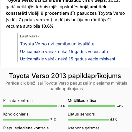
Toyota Verso uzticamība ir nedaudz virs vidējās
. 2022.
gadā veiktajās tehniskajās apskatēs
bojājumi tiek
konstatēti vidēji 9 procentiem
šīs paaudzes Toyota Verso
(vidēji 7 gadus veciem). Vidējais bojājumu rādītājs šī
vecuma auto bija 10.6%.
Toyota Verso uzticamība un kvalitāte
Uzticamākie vairāk nekā 15 gadus vecie auto
Uzticamākie vairāk nekā 15 gadus vecie miniveni
Toyota Verso 2013 papildaprīkojums
Parāda cik bieži šai Toyota Verso paaudzei ir pieejams minētais
papildaprīkojums
Klimata kontrole
Metālikas krāsa
84%
74%
Kondicionieris
Lietus sensors
71%
63%
Riepu spiediena kontrole
Ksenona gaismas