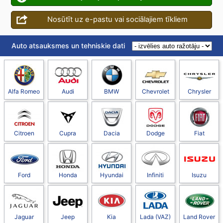
Nosūtīt uz e-pastu vai sociālajiem tīkliem
Auto atsauksmes un tehniskie dati
Alfa Romeo
Audi
BMW
Chevrolet
Chrysler
Citroen
Cupra
Dacia
Dodge
Fiat
Ford
Honda
Hyundai
Infiniti
Isuzu
Jaguar
Jeep
Kia
Lada (VAZ)
Land Rover