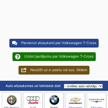
Pievienot atsauksmi par Volkswagen T-Cross
Uzdot jautājumu par Volkswagen T-Cross
Nosūtīt uz e-pastu vai soc. tīkliem
Auto atsauksmes un tehniskie dati
Alfa Romeo
Audi
BMW
Chevrolet
Chrysler