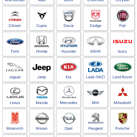
Citroen
Cupra
Dacia
Dodge
Fiat
Ford
Honda
Hyundai
Infiniti
Isuzu
Jaguar
Jeep
Kia
Lada (VAZ)
Land Rover
Lexus
Mazda
Mercedes
Mini
Mitsubishi
Moskvich
Nissan
Opel
Peugeot
Porsche