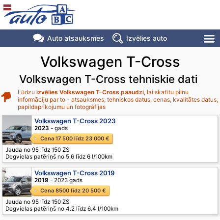
Auto atsauksmes
Izvēlies auto
Volkswagen T-Cross
Volkswagen T-Cross tehniskie dati
Lūdzu
izvēlies Volkswagen T-Cross paaudzi
, lai skatītu pilnu
informāciju par to - atsauksmes, tehniskos datus, cenas, kvalitātes datus,
papildaprīkojumu un fotogrāfijas
Volkswagen T-Cross 2023
2023
- gads
Cena 17 500 līdz 23 000 €
Jauda no 95 līdz 150 ZS
Degvielas patēriņš no 5.6 līdz 6 l/100km
Volkswagen T-Cross 2019
2019
- 2023 gads
Cena 8500 līdz 20 500 €
Jauda no 95 līdz 150 ZS
Degvielas patēriņš no 4.2 līdz 6.4 l/100km