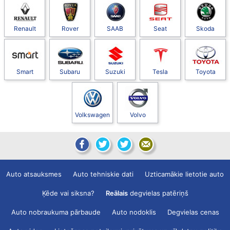
Renault
Rover
SAAB
Seat
Skoda
Smart
Subaru
Suzuki
Tesla
Toyota
Volkswagen
Volvo
Auto atsauksmes
Auto tehniskie dati
Uzticamākie lietotie auto
Ķēde vai siksna?
Reālais
degvielas patēriņš
Auto nobraukuma pārbaude
Auto nodoklis
Degvielas cenas