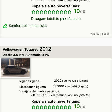
Kopējais auto novērtējums:
10
Draugam ieteiktu pirkt šo auto
Komfortabls, dinamisks.
vīrietis, 48 gadi
2012
Volkswagen Touareg
Dīzelis 3.0 litri, Automātiskā PK
2022
Iegādes gads:
auto vecums 10 gadi)
30`000 kilometri (2 gadi)
Lietošanas ilgums
Vidējais degvielas patēriņš:
7.0 litri uz 100km
(braucot ap 60% pilsētā)
Kopējais auto novērtējums:
10