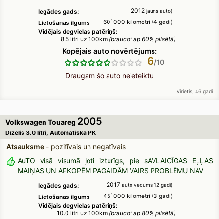
2012
Iegādes gads:
jauns auto)
60`000 kilometri (4 gadi)
Lietošanas ilgums
Vidējais degvielas patēriņš:
8.5 litri uz 100km
(braucot ap 60% pilsētā)
Kopējais auto novērtējums:
6
Draugam šo auto neieteiktu
vīrietis, 46 gadi
2005
Volkswagen Touareg
Dīzelis 3.0 litri, Automātiskā PK
Atsauksme
- pozitīvais un negatīvais
AuTO visā visumā ļoti izturīgs, pie sAVLAICĪGAS EĻĻAS
MAIŅAS UN APKOPĒM PAGAIDĀM VAIRS PROBLĒMU NAV
2017
Iegādes gads:
auto vecums 12 gadi)
45`000 kilometri (3 gadi)
Lietošanas ilgums
Vidējais degvielas patēriņš:
10.0 litri uz 100km
(braucot ap 80% pilsētā)