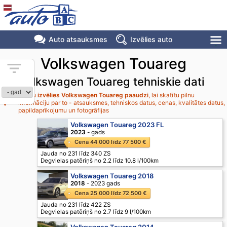
Auto atsauksmes
Izvēlies auto
Volkswagen Touareg
Volkswagen Touareg tehniskie dati
Lūdzu
izvēlies Volkswagen Touareg paaudzi
, lai skatītu pilnu
informāciju par to - atsauksmes, tehniskos datus, cenas, kvalitātes datus,
papildaprīkojumu un fotogrāfijas
Volkswagen Touareg 2023 FL
2023
- gads
Cena 44 000 līdz 77 500 €
Jauda no 231 līdz 340 ZS
Degvielas patēriņš no 2.2 līdz 10.8 l/100km
Volkswagen Touareg 2018
2018
- 2023 gads
Cena 25 000 līdz 72 500 €
Jauda no 231 līdz 422 ZS
Degvielas patēriņš no 2.7 līdz 9 l/100km
Volkswagen Touareg 2014