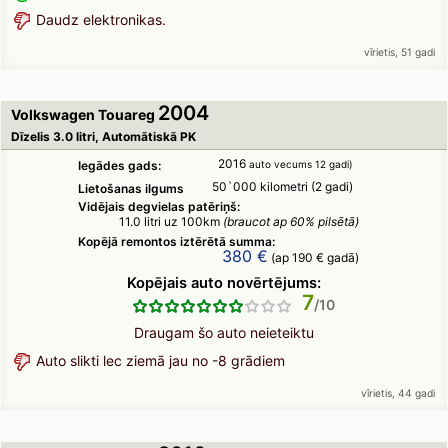
Daudz elektronikas.
vīrietis, 51 gadi
2004
Volkswagen Touareg
Dīzelis 3.0 litri, Automātiskā PK
2016
Iegādes gads:
auto vecums 12 gadi)
50`000 kilometri (2 gadi)
Lietošanas ilgums
Vidējais degvielas patēriņš:
11.0 litri uz 100km
(braucot ap 60% pilsētā)
Kopējā remontos iztērētā summa:
380 €
(ap 190 € gadā)
Kopējais auto novērtējums:
7
Draugam šo auto neieteiktu
Auto slikti lec ziemā jau no -8 grādiem
vīrietis, 44 gadi