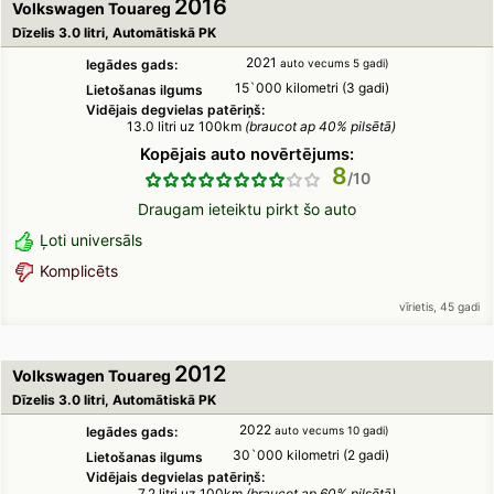
2016
Volkswagen Touareg
Dīzelis 3.0 litri, Automātiskā PK
2021
Iegādes gads:
auto vecums 5 gadi)
15`000 kilometri (3 gadi)
Lietošanas ilgums
Vidējais degvielas patēriņš:
13.0 litri uz 100km
(braucot ap 40% pilsētā)
Kopējais auto novērtējums:
8
Draugam ieteiktu pirkt šo auto
Ļoti universāls
Komplicēts
vīrietis, 45 gadi
2012
Volkswagen Touareg
Dīzelis 3.0 litri, Automātiskā PK
2022
Iegādes gads:
auto vecums 10 gadi)
30`000 kilometri (2 gadi)
Lietošanas ilgums
Vidējais degvielas patēriņš:
7.2 litri uz 100km
(braucot ap 60% pilsētā)