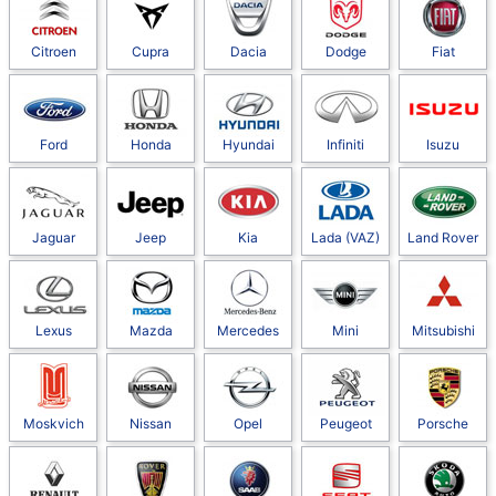
Citroen
Cupra
Dacia
Dodge
Fiat
Ford
Honda
Hyundai
Infiniti
Isuzu
Jaguar
Jeep
Kia
Lada (VAZ)
Land Rover
Lexus
Mazda
Mercedes
Mini
Mitsubishi
Moskvich
Nissan
Opel
Peugeot
Porsche