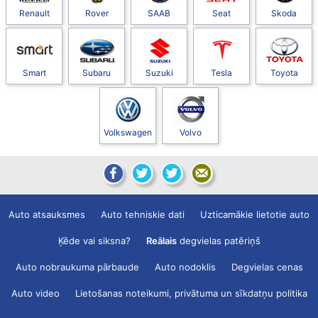
Renault
Rover
SAAB
Seat
Skoda
Smart
Subaru
Suzuki
Tesla
Toyota
Volkswagen
Volvo
Auto atsauksmes
Auto tehniskie dati
Uzticamākie lietotie auto
Ķēde vai siksna?
Reālais
degvielas patēriņš
Auto nobraukuma pārbaude
Auto nodoklis
Degvielas cenas
Auto video
Lietošanas noteikumi, privātuma un sīkdatņu politika