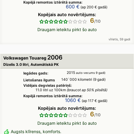
Kopējā remontos iztērētā summa:
600 €
(ap 200 € gadā)
Kopējais auto novērtējums:
6
Draugam ieteiktu pirkt šo auto
vīrietis, 59 gadi
2006
Volkswagen Touareg
Dīzelis 3.0 litri, Automātiskā PK
2015
Iegādes gads:
auto vecums 9 gadi)
140`000 kilometri (9 gadi)
Lietošanas ilgums
Vidējais degvielas patēriņš:
11.0 litri uz 100km
(braucot ap 50% pilsētā)
Kopējā remontos iztērētā summa:
1060 €
(ap 117 € gadā)
Kopējais auto novērtējums:
6
Draugam ieteiktu pirkt šo auto
Augsts klīrenss, komforts.