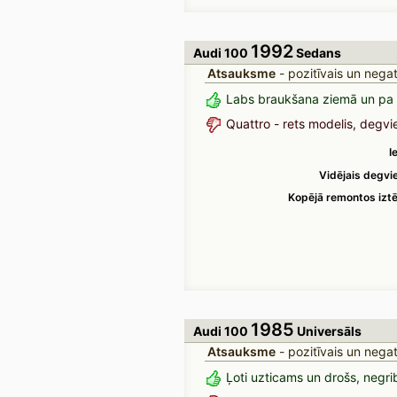
1992
Audi 100
Sedans
Atsauksme
- pozitīvais un negat
Labs braukšana ziemā un pa 
Quattro - rets modelis, degvi
I
Vidējais degvie
Kopējā remontos izt
1985
Audi 100
Universāls
Atsauksme
- pozitīvais un negat
Ļoti uzticams un drošs, negrib