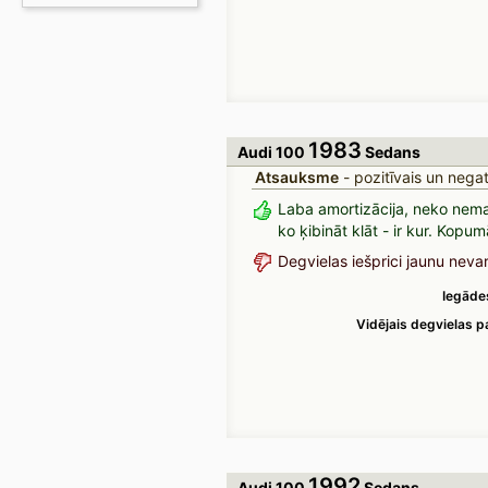
1983
Audi 100
Sedans
Atsauksme
- pozitīvais un negat
Laba amortizācija, neko nemai
ko ķibināt klāt - ir kur. Kopu
Degvielas iešprici jaunu neva
Iegāde
Vidējais degvielas pa
1992
Audi 100
Sedans