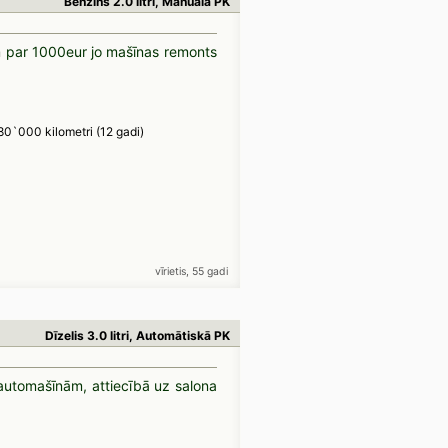
Benzīns 2.0 litri, Manuālā PK
em par 1000eur jo mašīnas remonts
80`000 kilometri (12 gadi)
vīrietis, 55 gadi
Dīzelis 3.0 litri, Automātiskā PK
automašīnām, attiecībā uz salona