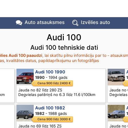
Auto atsauksmes
Izvēlies auto
Audi 100
Audi 100 tehniskie dati
ēlies Audi 100 paaudzi
, lai skatītu pilnu informāciju par to - atsauks
as, kvalitātes datus, papildaprīkojumu un fotogrāfijas
Audi 100 1990
1990
- 1994 gads
Cena 900 līdz 2400 €
Jauda no 82 līdz 280 ZS
Jauda no 
0km
Degvielas patēriņš no 6.3 līdz 11.6 l/100km
Degvielas 
Audi 100 1982
1982
- 1988 gads
Cena 900 līdz 3000 €
Jauda no 69 līdz 165 ZS
Jauda no 