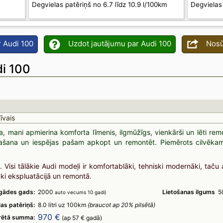
m
Degvielas patēriņš no 6.7 līdz 10.9 l/100km
Degvielas 
r Audi 100
Uzdot jautājumu par Audi 100
Nosū
i 100
īvais
ļa, mani apmierina komforta līmenis, ilgmūžīgs, vienkārši un lēti re
ašana un iespējas pašam apkopt un remontēt. Piemērots cilvēkam
. Visi tālākie Audi modeļi ir komfortablāki, tehniski modernāki, taču 
i ekspluatācijā un remontā.
gādes gads:
2000
Lietošanas ilgums
5
auto vecums 10 gadi)
las patēriņš:
8.0 litri uz 100km
(braucot ap 20% pilsētā)
970 €
rētā summa:
(ap 57 € gadā)