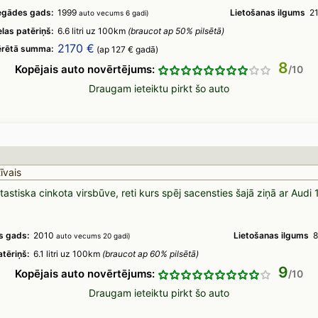
egādes gads:
1999
Lietošanas ilgums
21
auto vecums 6 gadi)
las patēriņš:
6.6 litri uz 100km
(braucot ap 50% pilsētā)
2170 €
ērētā summa:
(ap 127 € gadā)
8
Kopējais auto novērtējums:
Draugam ieteiktu pirkt šo auto
īvais
antastiska cinkota virsbūve, reti kurs spēj sacensties šajā ziņā ar Audi
s gads:
2010
Lietošanas ilgums
8
auto vecums 20 gadi)
tēriņš:
6.1 litri uz 100km
(braucot ap 60% pilsētā)
9
Kopējais auto novērtējums:
Draugam ieteiktu pirkt šo auto