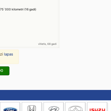
75`000 kilometri (16 gadi)
vīrietis, 68 gadi
dzi
lapas
00