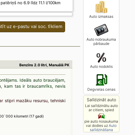
patēriņš no 6.9 līdz 11.1 l/100km
Auto izmaksas
tīt uz e-pastu vai soc. tīkliem
Auto nobraukuma
pārbaude
Benzīns 2.0 litri, Manuālā PK
Auto nodoklis
montējams. Ideāls auto braucējam,
, kam tas ir braucamrīks, nevis
Degvielas cenas
Salīdzināt auto
ar stipri mazāku resursu, tehniski
Lai salīdzinātu auto
ar citiem, spied
00`000 kilometri (17 gadi)
pie auto nosaukuma
vai dodies uz
Auto
salīdzināšana