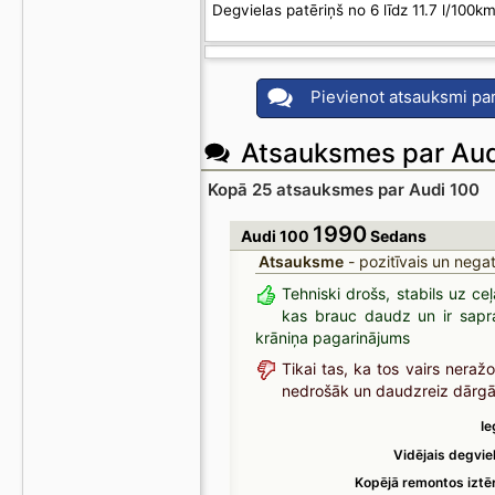
Degvielas patēriņš no 6 līdz 11.7 l/100k
Pievienot atsauksmi pa
Atsauksmes par Aud
Kopā 25 atsauksmes par Audi 100
1990
Audi 100
Sedans
Atsauksme
- pozitīvais un negat
Tehniski drošs, stabils uz ce
kas brauc daudz un ir sapr
krāniņa pagarinājums
Tikai tas, ka tos vairs neražo
nedrošāk un daudzreiz dārgāk
Ie
Vidējais degvie
Kopējā remontos iztē