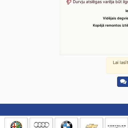
Durvju atslēgas varēja būt il
I
Vidējais degvie
Kopējā remontos izt
Lai las