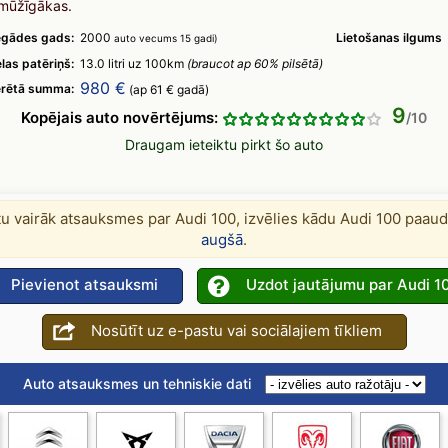
gmūžīgākas.
egādes gads:
2000
Lietošanas ilgums
auto vecums 15 gadi)
las patēriņš:
13.0 litri uz 100km
(braucot ap 60% pilsētā)
980 €
ērētā summa:
(ap 61 € gadā)
9
Kopējais auto novērtējums:
Draugam ieteiktu pirkt šo auto
ītu vairāk atsauksmes par Audi 100, izvēlies kādu Audi 100 paau
augšā
.
Pievienot atsauksmi
Uzdot jautājumu par Audi 1
Nosūtīt uz e-pastu vai sociālajiem tīkliem
Auto atsauksmes un tehniskie dati