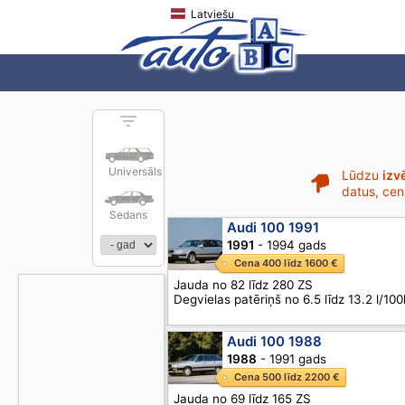
Latviešu
Universāls
Lūdzu
izv
datus, cen
Sedans
Audi 100 1991
1991
- 1994 gads
Cena 400 līdz 1600 €
Jauda no 82 līdz 280 ZS
Degvielas patēriņš no 6.5 līdz 13.2 l/10
Audi 100 1988
1988
- 1991 gads
Cena 500 līdz 2200 €
Jauda no 69 līdz 165 ZS