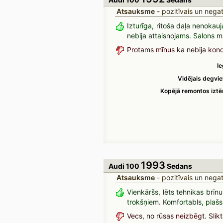
Atsauksme
- pozitīvais un negat
Izturīga, ritoša daļa nenokau
nebija attaisnojams. Salons ma
Protams mīnus ka nebija kondic
I
Vidējais degvie
Kopējā remontos izt
1993
Audi 100
Sedans
Atsauksme
- pozitīvais un negat
Vienkāršs, lēts tehnikas brī
trokšņiem. Komfortabls, plašs,
Vecs, no rūsas neizbēgt. Slik