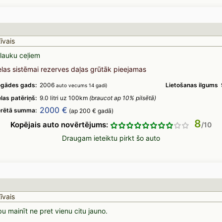
īvais
lauku ceļiem
elas sistēmai rezerves daļas grūtāk pieejamas
egādes gads:
2006
Lietošanas ilgums
auto vecums 14 gadi)
las patēriņš:
9.0 litri uz 100km
(braucot ap 10% pilsētā)
2000 €
ērētā summa:
(ap 200 € gadā)
8
Kopējais auto novērtējums:
Draugam ieteiktu pirkt šo auto
īvais
u mainīt ne pret vienu citu jauno.