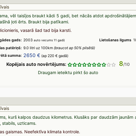
īvais
jama, vēl taisījos braukt kādi 5 gadi, bet nācās atdot apdrošinātāji
šīnā ļoti ērts. Braukt bija patīkami.
ionieris, vasarā šad tad bija karsti.
egādes gads:
2003
Lietošanas ilgums
1
auto vecums 11 gadi)
las patēriņš:
9.0 litri uz 100km
(braucot ap 50% pilsētā)
2650 €
ērētā summa:
(ap 220 € gadā)
8
Kopējais auto novērtējums:
Draugam ieteiktu pirkt šo auto
īvais
nums, kurš kalpos daudzus kilometrus. Klusāks par daudzām jaunām 
 stabils, uzticams.
tas gaismas. Neefektīva klimata kontrole.