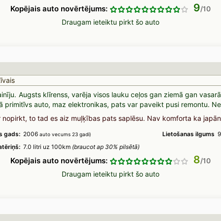
9
Kopējais auto novērtējums:
Draugam ieteiktu pirkt šo auto
īvais
nīju. Augsts klīrenss, varēja visos lauku ceļos gan ziemā gan vasarā
mā primitīvs auto, maz elektronikas, pats var paveikt pusi remontu. Ner
r nopirkt, to tad es aiz muļķības pats saplēsu. Nav komforta ka japān
s gads:
2006
Lietošanas ilgums
9
auto vecums 23 gadi)
tēriņš:
7.0 litri uz 100km
(braucot ap 30% pilsētā)
8
Kopējais auto novērtējums:
Draugam ieteiktu pirkt šo auto