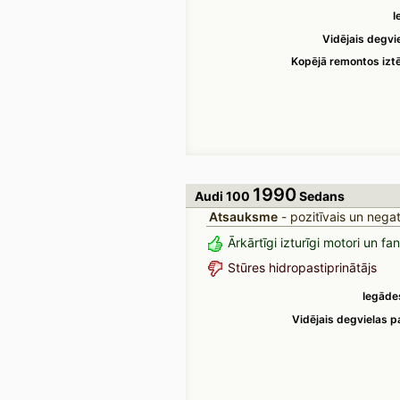
I
Vidējais degvie
Kopējā remontos izt
1990
Audi 100
Sedans
Atsauksme
- pozitīvais un negat
Ārkārtīgi izturīgi motori un f
Stūres hidropastiprinātājs
Iegāde
Vidējais degvielas pa