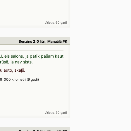
vīrietis, 60 gadi
Benzīns 2.0 litri, Manuālā PK
.Liels salons, ja patīk pašam kaut
ūsē, ja nav sists.
u auto, skaļš.
9`000 kilometri (9 gadi)
vīrietis, 30 gadi