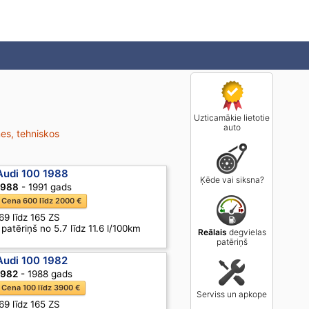
Uzticamākie lietotie
auto
mes, tehniskos
Audi 100 1988
Ķēde vai siksna?
1988
- 1991 gads
Cena 600 līdz 2000 €
69 līdz 165 ZS
patēriņš no 5.7 līdz 11.6 l/100km
Reālais
degvielas
patēriņš
Audi 100 1982
1982
- 1988 gads
Cena 100 līdz 3900 €
Serviss un apkope
69 līdz 165 ZS