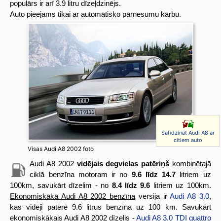
populārs ir arī 3.9 litru dīzeļdzinējs.
Auto pieejams tikai ar automātisko pārnesumu kārbu.
Salīdzināt Audi A8 ar
citiem auto
Visas Audi A8 2002 foto
Audi A8 2002
vidējais degvielas patēriņš
kombinētajā
ciklā benzīna motoram ir no
9.6 līdz 14.7
litriem uz
100km, savukārt dīzelim - no
8.4 līdz 9.6
litriem uz 100km.
Ekonomiskākā Audi A8 2002 benzīna
versija ir
Audi A8 3.0
,
kas vidēji patērē 9.6 litrus benzīna uz 100 km. Savukārt
ekonomiskākais Audi A8 2002 dīzelis
-
Audi A8 3.0 TDI quattro