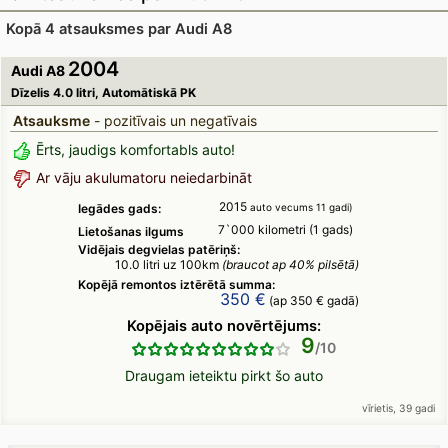
Kopā 4 atsauksmes par Audi A8
2004
Audi A8
Dīzelis 4.0 litri, Automātiskā PK
Atsauksme
- pozitīvais un negatīvais
Ērts, jaudigs komfortabls auto!
Ar vāju akulumatoru neiedarbināt
2015
Iegādes gads:
auto vecums 11 gadi)
7`000 kilometri (1 gads)
Lietošanas ilgums
Vidējais degvielas patēriņš:
10.0 litri uz 100km
(braucot ap 40% pilsētā)
Kopējā remontos iztērētā summa:
350 €
(ap 350 € gadā)
Kopējais auto novērtējums:
9
Draugam ieteiktu pirkt šo auto
vīrietis, 39 gadi