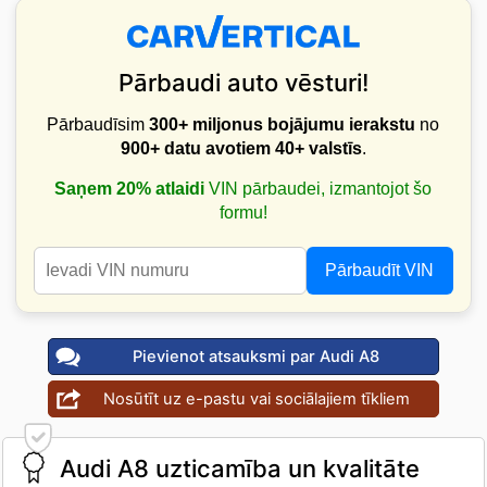
Pārbaudi auto vēsturi!
Pārbaudīsim
300+ miljonus bojājumu ierakstu
no
900+ datu avotiem
40+ valstīs
.
Saņem 20% atlaidi
VIN pārbaudei, izmantojot šo
formu!
Pārbaudīt VIN
Pievienot atsauksmi par Audi A8
Nosūtīt uz e-pastu vai sociālajiem tīkliem
Audi A8 uzticamība un kvalitāte