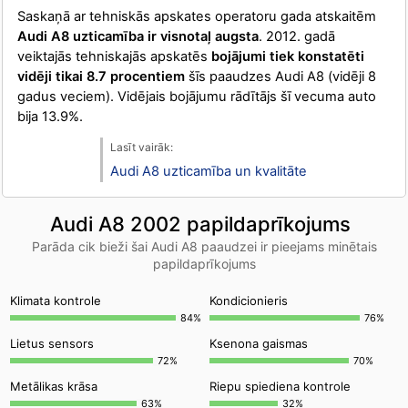
Saskaņā ar tehniskās apskates operatoru gada atskaitēm
Audi A8 uzticamība ir visnotaļ augsta
. 2012. gadā
veiktajās tehniskajās apskatēs
bojājumi tiek konstatēti
vidēji tikai 8.7 procentiem
šīs paaudzes Audi A8 (vidēji 8
gadus veciem). Vidējais bojājumu rādītājs šī vecuma auto
bija 13.9%.
Audi A8 uzticamība un kvalitāte
Audi A8 2002 papildaprīkojums
Parāda cik bieži šai Audi A8 paaudzei ir pieejams minētais
papildaprīkojums
Klimata kontrole
Kondicionieris
84%
76%
Lietus sensors
Ksenona gaismas
72%
70%
Metālikas krāsa
Riepu spiediena kontrole
63%
32%