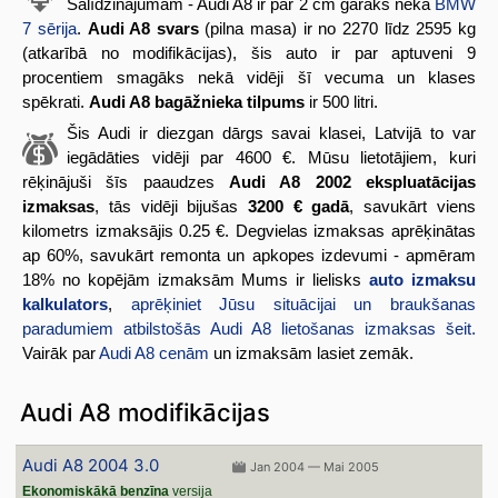
Salīdzinājumam - Audi A8 ir par 2 cm garāks nekā
BMW
7 sērija
.
Audi A8 svars
(pilna masa) ir no 2270 līdz 2595 kg
(atkarībā no modifikācijas), šis auto ir par aptuveni 9
procentiem smagāks nekā vidēji šī vecuma un klases
spēkrati.
Audi A8 bagāžnieka tilpums
ir 500 litri.
Šis Audi ir diezgan dārgs savai klasei, Latvijā to var
iegādāties vidēji par 4600 €. Mūsu lietotājiem, kuri
rēķinājuši šīs paaudzes
Audi A8 2002 ekspluatācijas
izmaksas
, tās vidēji bijušas
3200 € gadā
, savukārt viens
kilometrs izmaksājis 0.25 €. Degvielas izmaksas aprēķinātas
ap 60%, savukārt remonta un apkopes izdevumi - apmēram
18% no kopējām izmaksām Mums ir lielisks
auto izmaksu
kalkulators
,
aprēķiniet Jūsu situācijai un braukšanas
paradumiem atbilstošās Audi A8 lietošanas izmaksas šeit.
Vairāk par
Audi A8 cenām
un izmaksām lasiet zemāk.
Audi A8 modifikācijas
Audi A8 2004 3.0
Jan 2004 — Mai 2005
Ekonomiskākā benzīna
versija