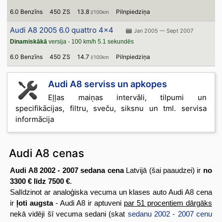
6.0 Benzīns
450 ZS
13.8
Pilnpiedziņa
l/100km
Audi A8 2005 6.0 quattro 4x4
Jan 2005 — Sept 2007
Dinamiskākā
versija - 100 km/h 5.1 sekundēs
6.0 Benzīns
450 ZS
14.7
Pilnpiedziņa
l/100km
Audi A8 serviss un apkopes
Eļļas maiņas intervāli, tilpumi un
specifikācijas, filtru, sveču, siksnu un tml. servisa
informācija
Audi A8 cenas
Audi A8 2002 - 2007 sedana cena
Latvijā (šai paaudzei) ir
no
3300 € līdz 7500 €
.
Salīdzinot ar analoģiska vecuma un klases auto Audi A8 cena
ir
ļoti augsta
- Audi A8 ir aptuveni
par 51 procentiem dārgāks
nekā vidēji šī vecuma sedani (skat
sedanu 2002 - 2007 cenu