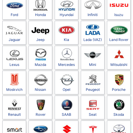
Ford
Honda
Hyundai
Infiniti
Isuzu
Jaguar
Jeep
Kia
Lada (VAZ)
Land Rover
Lexus
Mazda
Mercedes
Mini
Mitsubishi
Moskvich
Nissan
Opel
Peugeot
Porsche
Renault
Rover
SAAB
Seat
Skoda