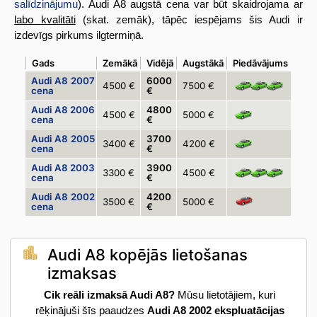
salīdzinājumu
). Audi A8 augstā cena var būt skaidrojama ar
labo kvalitāti
(skat. zemāk), tāpēc iespējams šis Audi ir
izdevīgs pirkums ilgtermiņā.
Gads
Zemākā
Vidējā
Augstākā
Piedāvājums
Audi A8 2007
6000
4500 €
7500 €
cena
€
Audi A8 2006
4800
4500 €
5000 €
cena
€
Audi A8 2005
3700
3400 €
4200 €
cena
€
Audi A8 2003
3900
3300 €
4500 €
cena
€
Audi A8 2002
4200
3500 €
5000 €
cena
€
Audi A8 kopējās lietošanas
izmaksas
Cik reāli izmaksā Audi A8?
Mūsu lietotājiem, kuri
rēķinājuši šīs paaudzes
Audi A8 2002 ekspluatācijas