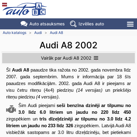
Auto atsauksmes
Izvēlies auto
Auto katalogs
>
Audi
>
Audi A8
Audi A8 2002
Vairāk par Audi A8 2002
Šī
Audi A8
paaudze tika ražota no 2002. gada novembra līdz
2007. gada septembrim. Mums ir informācija par 18 šīs
paaudzes modifikācijām. 2002. gada Audi A8 ir pieejams ar
visu četru riteņu (4x4) piedziņu
(14 versijas)
un priekšējo
riteņu piedziņu
(4 versijas)
.
Šim Audi pieejami
seši benzīna dzinēji ar tilpumu no
3.0 līdz 6.0 litriem un jaudu no 220 līdz 450
zirgspēkiem un
trīs dīzeļdzinēji ar tilpumu no 3.0 līdz 4.2
litriem un jaudu no 233 līdz 326
zirgspēkiem. Latvijā Audi A8
visbiežāk sastopams ar 3.0 litru dīzeļdzinēju, bet pietiekami