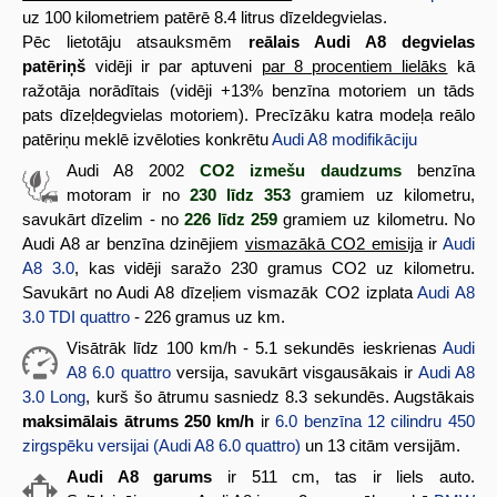
uz 100 kilometriem patērē 8.4 litrus dīzeldegvielas.
Pēc lietotāju atsauksmēm
reālais Audi A8 degvielas
patēriņš
vidēji ir par aptuveni
par 8 procentiem lielāks
kā
ražotāja norādītais (vidēji +13% benzīna motoriem un tāds
pats dīzeļdegvielas motoriem). Precīzāku katra modeļa reālo
patēriņu meklē izvēloties konkrētu
Audi A8 modifikāciju
Audi A8 2002
CO2 izmešu daudzums
benzīna
motoram ir no
230 līdz 353
gramiem uz kilometru,
savukārt dīzelim - no
226 līdz 259
gramiem uz kilometru. No
Audi A8 ar benzīna dzinējiem
vismazākā CO2 emisija
ir
Audi
A8 3.0
, kas vidēji saražo 230 gramus CO2 uz kilometru.
Savukārt no Audi A8 dīzeļiem vismazāk CO2 izplata
Audi A8
3.0 TDI quattro
- 226 gramus uz km.
Visātrāk līdz 100 km/h - 5.1 sekundēs ieskrienas
Audi
A8 6.0 quattro
versija, savukārt visgausākais ir
Audi A8
3.0 Long
, kurš šo ātrumu sasniedz 8.3 sekundēs. Augstākais
maksimālais ātrums 250 km/h
ir
6.0 benzīna 12 cilindru 450
zirgspēku versijai (Audi A8 6.0 quattro)
un 13 citām versijām.
Audi A8 garums
ir 511 cm, tas ir liels auto.