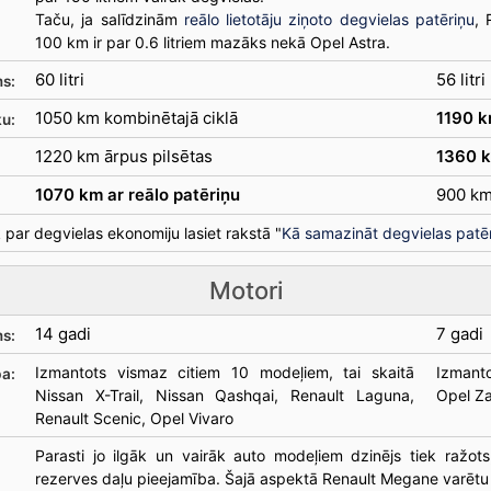
Taču, ja salīdzinām
reālo lietotāju ziņoto degvielas patēriņu
, 
100 km ir par 0.6 litriem mazāks nekā Opel Astra.
60 litri
56 litri
ms:
1050 km kombinētajā ciklā
1190 k
ku:
1220 km ārpus pilsētas
1360 k
1070 km ar reālo patēriņu
900 km
 par degvielas ekonomiju lasiet rakstā "
Kā samazināt degvielas patē
Motori
14 gadi
7 gadi
ms:
Izmantots vismaz citiem 10 modeļiem, tai skaitā
Izmanto
ba:
Nissan X-Trail, Nissan Qashqai, Renault Laguna,
Opel Za
Renault Scenic, Opel Vivaro
Parasti jo ilgāk un vairāk auto modeļiem dzinējs tiek ražots
rezerves daļu pieejamība. Šajā aspektā Renault Megane varētu 