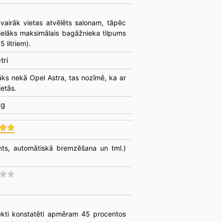
airāk vietas atvēlēts salonam, tāpēc
ielāks maksimālais bagāžnieka tilpums
 litriem).
tri
ks nekā Opel Astra, tas nozīmē, ka ar
etās.
kg
tents, automātiskā bremzēšana un tml.)
ekti konstatēti apmēram 45 procentos