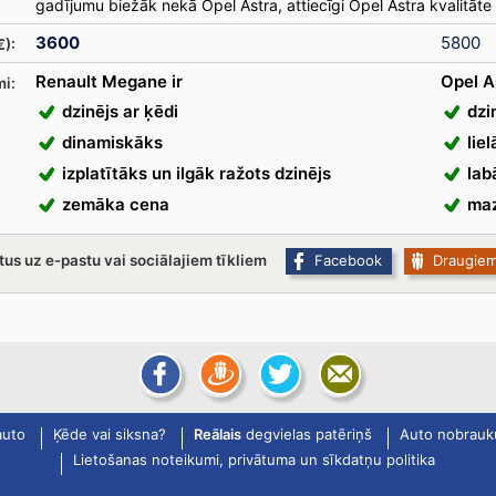
gadījumu biežāk nekā Opel Astra, attiecīgi Opel Astra kvalitāte
3600
5800
€):
Renault Megane ir
Opel As
mi:
dzinējs ar ķēdi
dzi
dinamiskāks
lie
izplatītāks un ilgāk ražots dzinējs
lab
zemāka cena
maz
tus uz e-pastu vai sociālajiem tīkliem
Facebook
Draugie
auto
Ķēde vai siksna?
Reālais
degvielas patēriņš
Auto nobrauk
Lietošanas noteikumi, privātuma un sīkdatņu politika