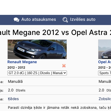
Auto atsauksmes
Izvēlies auto
ult Megane 2012 vs Opel Astra
Renault Megane
Opel A
2012 - 2012
2012 - 
Manuālā
Manuā
a:
2.0
2.0
js:
Dīzelis
Dīz
Ķēdes
Zobsik
ņa:
Parasti dzinēja ķēde ir jāmaina retāk nekā zobsiksna, taču ķ