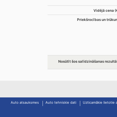
Vidējā cena (
Priekšrocības un trūku
Nosūtīt šos salīdzināšanas rezultā
Auto atsauksmes
Auto tehniskie dati
Uzticamākie lietotie 