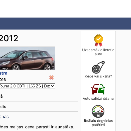
 2012
Uzticamākie lietotie
auto
stra
Ķēde vai siksna?
2016
lā
Auto salīdzināšana
elis
snas
Reālais
degvielas
patēriņš
ēdes maiņas cena parasti ir augstāka.