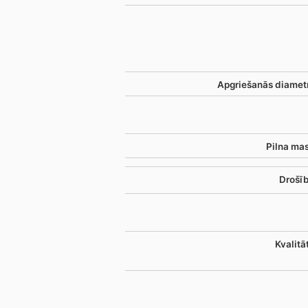
Apgriešanās diamet
Pilna ma
Drošīb
Kvalitā