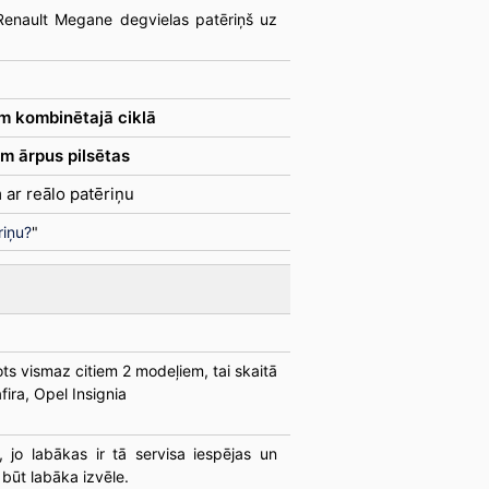
Renault Megane degvielas patēriņš uz
m kombinētajā ciklā
m ārpus pilsētas
 ar reālo patēriņu
riņu?
"
ts vismaz citiem 2 modeļiem, tai skaitā
fira, Opel Insignia
, jo labākas ir tā servisa iespējas un
būt labāka izvēle.