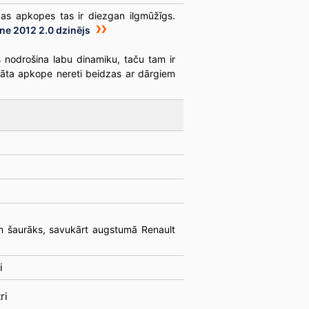
gas apkopes tas ir diezgan ilgmūžīgs.
ne 2012 2.0 dzinējs
nodrošina labu dinamiku, taču tam ir
tstāta apkope nereti beidzas ar dārgiem
m šaurāks, savukārt augstumā Renault
i
ri