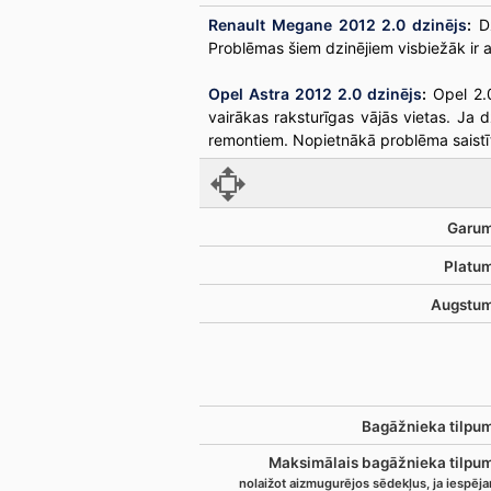
Renault Megane 2012 2.0 dzinējs
:
Dz
Problēmas šiem dzinējiem visbiežāk ir 
Opel Astra 2012 2.0 dzinējs
:
Opel 2.0
vairākas raksturīgas vājās vietas. Ja d
remontiem. Nopietnākā problēma saistīt
Garum
Platum
Augstum
Bagāžnieka tilpu
Maksimālais bagāžnieka tilpum
nolaižot aizmugurējos sēdekļus, ja iespēj