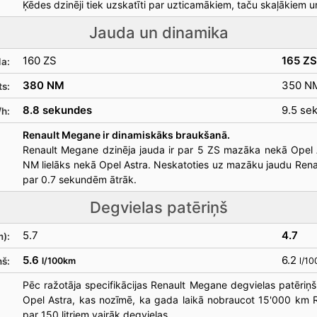
Ķēdes dzinēji tiek uzskatīti par uzticamākiem, taču skaļākiem u
Jauda un dinamika
160 ZS
165 ZS
a:
380 NM
350 N
s:
8.8 sekundes
9.5 se
h:
Renault Megane ir dinamiskāks braukšanā.
Renault Megane dzinēja jauda ir par 5 ZS mazāka nekā Opel 
NM lielāks nekā Opel Astra. Neskatoties uz mazāku jaudu Re
par 0.7 sekundēm ātrāk.
Degvielas patēriņš
5.7
4.7
m):
5.6
6.2
ņš:
l/100km
l/1
Pēc ražotāja specifikācijas Renault Megane degvielas patēriņš 
Opel Astra, kas nozīmē, ka gada laikā nobraucot 15'000 km 
par 150 litriem vairāk degvielas.