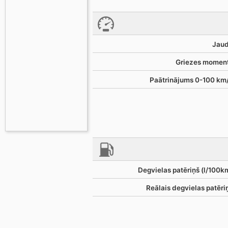
Jaud
Griezes moment
Paātrinājums 0-100 km/
Degvielas patēriņš (l/100k
Reālais degvielas patēri