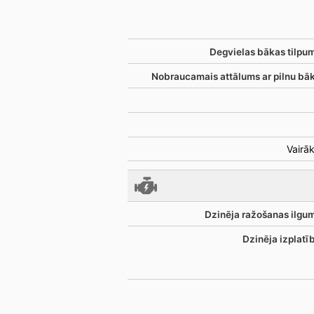
Degvielas bākas tilpu
Nobraucamais attālums ar pilnu bā
Vairāk
Dzinēja ražošanas ilgu
Dzinēja izplatī