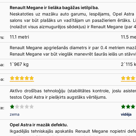
Renault Megane ir lielāka bagāžas ietilpība.
Neskatoties uz mazāku auto garumu, Iespējams, Opel Astra v
salons var būt plašāks un vadītājam un pasažieriem ērtāks. L
(nolaižot visus aizmugurējos sēdekļus) ir Renault Megane (par 45
11.1 metri
11.5 me
rs:
Renault Megane apgriešanās diametrs ir par 0.4 metriem mazā
Renault Megane var būt vieglāk manevrēt šaurās ielās un stāvvi
1`967 kg
2`115 
sa:
a:
Aktīvo drošības tehnoloģiju (stabilitātes kontrole, joslu asis
testos Opel Astra ir piešķirts augstāks vērtējums.
te:
zema
vidēja
Opel Astra ir mazāk defektu.
Ikgadējās tehniskajās apskatēs Renault Megane nopietni def