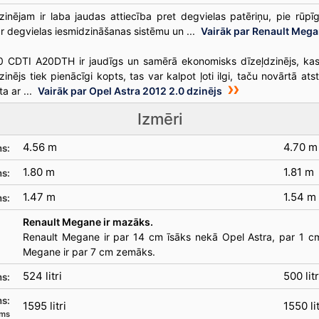
inējam ir laba jaudas attiecība pret degvielas patēriņu, pie rūpī
ar degvielas iesmidzināšanas sistēmu un ...
Vairāk par Renault Mega
 CDTI A20DTH ir jaudīgs un samērā ekonomisks dīzeļdzinējs, kas 
zinējs tiek pienācīgi kopts, tas var kalpot ļoti ilgi, taču novārtā a
a ar ...
Vairāk par Opel Astra 2012 2.0 dzinējs
Izmēri
4.56 m
4.70 m
s:
1.80 m
1.81 m
s:
1.47 m
1.54 m
s:
Renault Megane ir mazāks.
Renault Megane ir par 14 cm īsāks nekā Opel Astra, par 1 c
Megane ir par 7 cm zemāks.
524 litri
500 litr
ms:
s:
1595 litri
1550 lit
ams