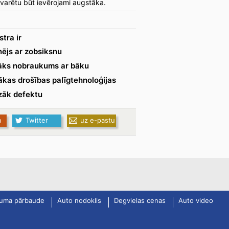
 varētu būt ievērojami augstāka.
tra ir
nējs ar zobsiksnu
lāks nobraukums ar bāku
ākas drošības palīgtehnoloģijas
āk defektu
m
Twitter
uz e-pastu
uma pārbaude
Auto nodoklis
Degvielas cenas
Auto video