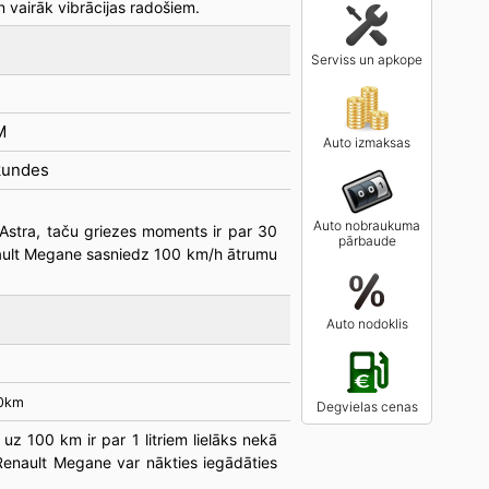
n vairāk vibrācijas radošiem.
Serviss un apkope
M
Auto izmaksas
kundes
Auto nobraukuma
Astra, taču griezes moments ir par 30
pārbaude
nault Megane sasniedz 100 km/h ātrumu
Auto nodoklis
00km
Degvielas cenas
uz 100 km ir par 1 litriem lielāks nekā
Renault Megane var nākties iegādāties