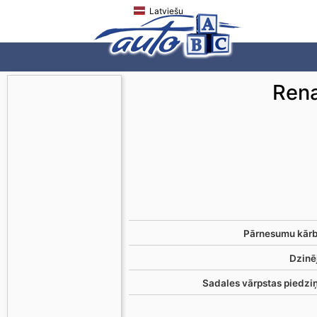
Latviešu
Rena
Pārnesumu kārb
Dzinē
Sadales vārpstas piedzi