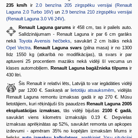
235 km/h
ir
2.0 benzīna 205 zirgspēku versijai (Renault
Laguna 2.0 Turbo 16V)
un
2.9 benzīna 210 zirgspēku versijai
(Renault Laguna 3.0 V6 24V)
.
Renault Laguna garums
ir 458 cm, tas ir paliels auto.
Salīdzinājumam - Renault Laguna ir par 6 cm garāks
nekā
Toyota Avensis hečbeks
, savukārt 2 cm īsāks nekā
Opel Vectra
.
Renault Laguna svars
(pilna masa) ir no 1300
līdz 1550 kg (atkarībā no modifikācijas), tā svars ir par
aptuveni 25 procentiem mazāks nekā vidēji šī vecuma un
klases automobiļiem.
Renault Laguna bagāžnieka tilpums
ir
430 litri.
Šis Renault ir relatīvi lēts, Latvijā to var iegādāties vidēji
par 1200 €. Saskaņā ar
lietotāju atsauksmēm
, vidējās
Renault Laguna remontu izmaksas gadā ir ap 270 €. Mūsu
lietotājiem, kuri rēķinājuši šīs paaudzes
Renault Laguna 2005
ekspluatācijas izmaksas
, tās vidēji bijušas
2100 € gadā
,
savukārt viens kilometrs izmaksājis 0.19 €. Degvielas
izmaksas aprēķinātas ap 52%, savukārt remonta un apkopes
izdevumi - apmēram 35% no kopējām izmaksām Mums ir
lielisks
auto izmaksu kalkulators
,
aprēķiniet Jūsu situācijai