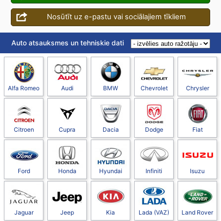
Nosūtīt uz e-pastu vai sociālajiem tīkliem
Auto atsauksmes un tehniskie dati
Alfa Romeo
Audi
BMW
Chevrolet
Chrysler
Citroen
Cupra
Dacia
Dodge
Fiat
Ford
Honda
Hyundai
Infiniti
Isuzu
Jaguar
Jeep
Kia
Lada (VAZ)
Land Rover