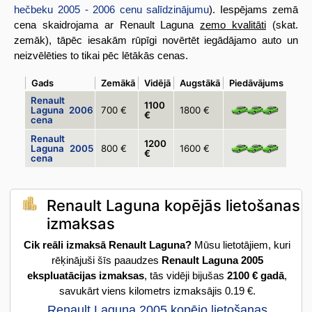
hečbeku 2005 - 2006 cenu salīdzinājumu
). Iespējams zemā
cena skaidrojama ar Renault Laguna
zemo kvalitāti
(skat.
zemāk), tāpēc iesakām rūpīgi novērtēt iegādājamo auto un
neizvēlēties to tikai pēc lētākās cenas.
Gads
Zemākā
Vidējā
Augstākā
Piedāvājums
Renault
1100
Laguna 2006
700 €
1800 €
€
cena
Renault
1200
Laguna 2005
800 €
1600 €
€
cena
Renault Laguna kopējās lietošanas
izmaksas
Cik reāli izmaksā Renault Laguna?
Mūsu lietotājiem, kuri
rēķinājuši šīs paaudzes
Renault Laguna 2005
ekspluatācijas izmaksas
, tās vidēji bijušas
2100 € gadā
,
savukārt viens kilometrs izmaksājis 0.19 €.
Renault Laguna 2005 kopējo lietošanas