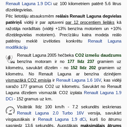
Renault Laguna 1.9 DCi
uz 100 kilometriem patērē 5.6 litrus
dīzeldegvielas.
Pēc lietotāju atsauksmēm
reālais Renault Laguna degvielas
patēriņš
vidēji ir par aptuveni
par 12 procentiem lielāks
kā
ražotāja norādītais (vidēji +13% benzīna motoriem un +10%
dīzeļdegvielas motoriem). Precīzāku katra modeļa reālo
patēriņu meklē izvēloties konkrētu
Renault Laguna
modifikāciju
Renault Laguna 2005 hečbeka
CO2 izmešu daudzums
benzīna motoram ir no
177 līdz 237
gramiem uz
kilometru, savukārt dīzelim - no
152 līdz 202
gramiem uz
kilometru. No Renault Laguna ar benzīna dzinējiem
vismazākā CO2 emisija
ir
Renault Laguna 1.6 16V
, kas vidēji
saražo 177 gramus CO2 uz kilometru. Savukārt no Renault
Laguna dīzeļiem vismazāk CO2 izplata
Renault Laguna 1.9
DCi
- 152 gramus uz km.
Visātrāk līdz 100 km/h - 7.2 sekundēs ieskrienas
Renault Laguna 2.0 Turbo 16V
versija, savukārt
visgausākais ir
Renault Laguna 1.9 dCi
, kurš šo ātrumu
sasniedz 13.6 sekundēs. Augstākais
maksimālais ātrums