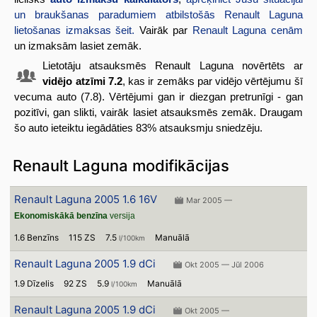
un braukšanas paradumiem atbilstošās Renault Laguna
lietošanas izmaksas šeit.
Vairāk par
Renault Laguna cenām
un izmaksām lasiet zemāk.
Lietotāju atsauksmēs Renault Laguna novērtēts ar
vidējo atzīmi 7.2
, kas ir zemāks par vidējo vērtējumu šī
vecuma auto (7.8). Vērtējumi gan ir diezgan pretrunīgi - gan
pozitīvi, gan slikti, vairāk lasiet atsauksmēs zemāk. Draugam
šo auto ieteiktu iegādāties 83% atsauksmju sniedzēju.
Renault Laguna modifikācijas
Renault Laguna 2005 1.6 16V
Mar 2005 —
Ekonomiskākā benzīna
versija
1.6 Benzīns
115 ZS
7.5
Manuālā
l/100km
Renault Laguna 2005 1.9 dCi
Okt 2005 — Jūl 2006
1.9 Dīzelis
92 ZS
5.9
Manuālā
l/100km
Renault Laguna 2005 1.9 dCi
Okt 2005 —