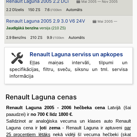
Renault Laguna 2005 2.2 DCi
Mai 2005 — Nov 2005
2.2 Dīzelis
150 ZS
7.6
Automāts
l/100km
Renault Laguna 2005 2.9 3.0 V6 24V
Mai 2005 —
Jaudīgākā benzīna
versija (210 ZS)
2.9 Benzīns
210 ZS
9.9
Automāts
l/100km
Renault Laguna serviss un apkopes
Eļļas maiņas intervāli, tilpumi un
specifikācijas, filtru, sveču, siksnu un tml. servisa
informācija
Renault Laguna cenas
Renault Laguna 2005 - 2006 hečbeka cena
Latvijā (šai
paaudzei) ir
no 700 € līdz 1800 €
.
Salīdzinot ar analoģiska vecuma un klases auto Renault
Laguna cena ir
ļoti zema
- Renault Laguna ir aptuveni
par
25 procentiem lētāks
nekā vidēji šī vecuma hečbeki (skat