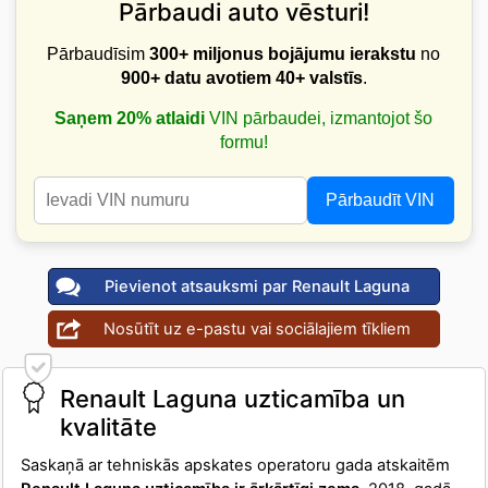
Pārbaudi auto vēsturi!
Pārbaudīsim
300+ miljonus bojājumu ierakstu
no
900+ datu avotiem
40+ valstīs
.
Saņem 20% atlaidi
VIN pārbaudei, izmantojot šo
formu!
Pārbaudīt VIN
Pievienot atsauksmi par Renault Laguna
Nosūtīt uz e-pastu vai sociālajiem tīkliem
Renault Laguna uzticamība un
kvalitāte
Saskaņā ar tehniskās apskates operatoru gada atskaitēm