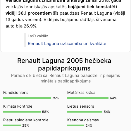
Renault Laguna uzticamība ir ārkārtīgi zema
. 2018. gadā
veiktajās tehniskajās apskatēs
bojājumi tiek konstatēti
vidēji 36.1 procentiem
šīs paaudzes Renault Laguna (vidēji
13 gadus veciem). Vidējais bojājumu rādītājs šī vecuma
auto bija 26.9%.
Renault Laguna uzticamība un kvalitāte
Renault Laguna 2005 hečbeka
papildaprīkojums
Parāda cik bieži šai Renault Laguna paaudzei ir pieejams
minētais papildaprīkojums
Kondicionieris
Metālikas krāsa
75%
64%
Klimata kontrole
Lietus sensors
58%
54%
Riepu spiediena kontrole
Ksenona gaismas
25%
24%