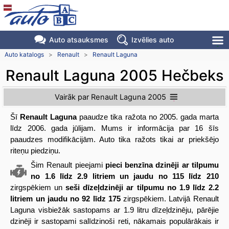
Auto atsauksmes
Izvēlies auto
Auto katalogs
>
Renault
>
Renault Laguna
Renault Laguna 2005 Hečbeks
Vairāk par Renault Laguna 2005
Šī
Renault Laguna
paaudze tika ražota no 2005. gada marta
līdz 2006. gada jūlijam. Mums ir informācija par 16 šīs
paaudzes modifikācijām. Auto tika ražots tikai ar priekšējo
riteņu piedziņu.
Šim Renault pieejami
pieci benzīna dzinēji ar tilpumu
no 1.6 līdz 2.9 litriem un jaudu no 115 līdz 210
zirgspēkiem un
seši dīzeļdzinēji ar tilpumu no 1.9 līdz 2.2
litriem un jaudu no 92 līdz 175
zirgspēkiem. Latvijā Renault
Laguna visbiežāk sastopams ar 1.9 litru dīzeļdzinēju, pārējie
dzinēji ir sastopami salīdzinoši reti, nākamais populārākais ir