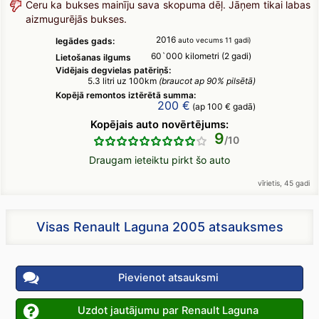
Ceru ka bukses mainīju sava skopuma dēļ. Jāņem tikai labas
aizmugurējās bukses.
2016
Iegādes gads:
auto vecums 11 gadi)
60`000 kilometri (2 gadi)
Lietošanas ilgums
Vidējais degvielas patēriņš:
5.3 litri uz 100km
(braucot ap 90% pilsētā)
Kopējā remontos iztērētā summa:
200 €
(ap 100 € gadā)
Kopējais auto novērtējums:
9
Draugam ieteiktu pirkt šo auto
vīrietis, 45 gadi
Visas Renault Laguna 2005 atsauksmes
Pievienot atsauksmi
Uzdot jautājumu par Renault Laguna