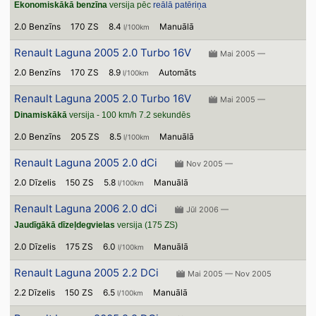
Ekonomiskākā benzīna
versija pēc
reālā patēriņa
2.0 Benzīns
170 ZS
8.4
Manuālā
l/100km
Renault Laguna 2005 2.0 Turbo 16V
Mai 2005 —
2.0 Benzīns
170 ZS
8.9
Automāts
l/100km
Renault Laguna 2005 2.0 Turbo 16V
Mai 2005 —
Dinamiskākā
versija - 100 km/h 7.2 sekundēs
2.0 Benzīns
205 ZS
8.5
Manuālā
l/100km
Renault Laguna 2005 2.0 dCi
Nov 2005 —
2.0 Dīzelis
150 ZS
5.8
Manuālā
l/100km
Renault Laguna 2006 2.0 dCi
Jūl 2006 —
Jaudīgākā dīzeļdegvielas
versija (175 ZS)
2.0 Dīzelis
175 ZS
6.0
Manuālā
l/100km
Renault Laguna 2005 2.2 DCi
Mai 2005 — Nov 2005
2.2 Dīzelis
150 ZS
6.5
Manuālā
l/100km