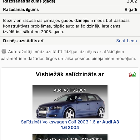
Ražošanas sākums (gads)
2002
Ražošanas ilgums
8 gadi
Bieži vien ražošanas pirmajos gados dzinējiem mēdz būt dažādas
konstruktīvas problēmas, tāpēc auto ar šo dzinēju ieteicams
izvēlēties sākot no 2005. gada.
Dzinējs uzstādīts arī
Seat Leon
Autoražotāji mēdz uzstādīt līdzīgus dzinējus ar atšķirīgiem
parametriem dažādos tirgos un laika posmos pieejamiem modeļiem.
Visbiežāk salīdzināts ar
Audi A3 1.6 2004
Salīdzināt Volkswagen Golf 2003 1.6
ar Audi A3
1.6 2004
Toyota Corolla 1.6 16v VVT-i 2004