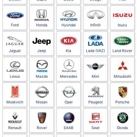
Ford
Honda
Hyundai
Infiniti
Isuzu
Jaguar
Jeep
Kia
Lada (VAZ)
Land Rover
Lexus
Mazda
Mercedes
Mini
Mitsubishi
Moskvich
Nissan
Opel
Peugeot
Porsche
Renault
Rover
SAAB
Seat
Skoda