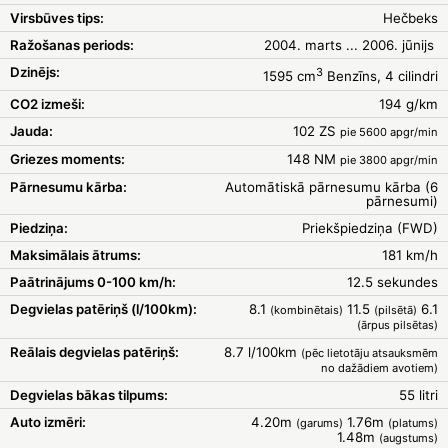
Virsbūves tips:
Hečbeks
Ražošanas periods:
2004. marts ... 2006. jūnijs
Dzinējs:
3
1595 cm
Benzīns, 4 cilindri
CO2 izmeši:
194 g/km
Jauda:
102 ZS
pie 5600 apgr/min
Griezes moments:
148 NM
pie 3800 apgr/min
Pārnesumu kārba:
Automātiskā pārnesumu kārba (6
pārnesumi)
Piedziņa:
Priekšpiedziņa (FWD)
Maksimālais ātrums:
181 km/h
Paātrinājums 0-100 km/h:
12.5 sekundes
Degvielas patēriņš (l/100km):
8.1
11.5
6.1
(kombinētais)
(pilsētā)
(ārpus pilsētas)
Reālais degvielas patēriņš:
8.7 l/100km
(pēc lietotāju atsauksmēm
no dažādiem avotiem)
Degvielas bākas tilpums:
55 litri
Auto izmēri:
4.20m
1.76m
(garums)
(platums)
1.48m
(augstums)