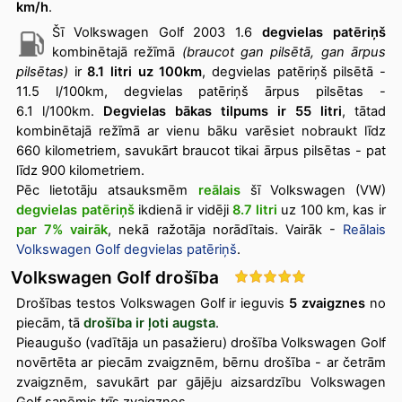
km/h
.
Šī Volkswagen Golf 2003 1.6
degvielas patēriņš
kombinētajā režīmā
(braucot gan pilsētā, gan ārpus
pilsētas)
ir
8.1 litri uz 100km
, degvielas patēriņš pilsētā -
11.5 l/100km, degvielas patēriņš ārpus pilsētas -
6.1 l/100km.
Degvielas bākas tilpums ir 55 litri
, tātad
kombinētajā režīmā ar vienu bāku varēsiet nobraukt līdz
660 kilometriem, savukārt braucot tikai ārpus pilsētas - pat
līdz 900 kilometriem.
Pēc lietotāju atsauksmēm
reālais
šī Volkswagen (VW)
degvielas patēriņš
ikdienā ir vidēji
8.7 litri
uz 100 km, kas ir
par 7% vairāk
, nekā ražotāja norādītais
. Vairāk -
Reālais
Volkswagen Golf degvielas patēriņš
.
Volkswagen Golf drošība
Drošības testos Volkswagen Golf ir ieguvis
5 zvaigznes
no
piecām, tā
drošība ir ļoti augsta
.
Pieaugušo (vadītāja un pasažieru) drošība Volkswagen Golf
novērtēta ar piecām zvaigznēm, bērnu drošība - ar četrām
zvaigznēm, savukārt par gājēju aizsardzību Volkswagen