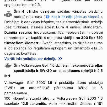
apgriezieniem minūtē.
Šim 4 cilindru dzinējam sadales vārpstas piedziņu
nodrošina
siksna
(
Kas ir dzinēja ķēde un siksna?
).
Dzinējam ir degvielas iešprice, tas ir atmosfēriskais dzinējs
(bez turbīnas). Dzinējs atbilst
Euro 4
emisiju standartam.
Dzinēja resurss
(nobraukums līdz nepieciešami nopietni
remontdarbi vai kapitālais remonts) vidēji ir
no 300 līdz 510
tūkstošiem kilometru
. Svarīgi atcerēties, ka dzinēja resurss
ir ļoti atkarīgs no regulārām apkopēm un izmantoto eļļu un
degvielas kvalitātes.
Vairāk informācijas par dzinēju
Šim Volkswagen Golf 1.6 dzinējam rekomendētā
eļļas
specifikācija ir 5W-30
un
eļļas tilpums
dzinējā ir
4.5
litri
.
Volkswagen Golf 2003 1.6 ir priekšējo riteņu piedziņa
(FWD) un automātiskā pārnesumu kārba ar 6
pārnesumiem.
100 kilometru stundā ātrumu Volkswagen Golf 2003 1.6
sasniedz
12.5 sekundēs
. Auto maksimālais ātrums ir
181