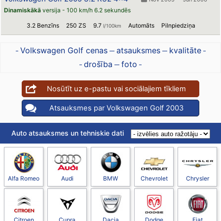
Dinamiskākā
versija - 100 km/h 6.2 sekundēs
3.2 Benzīns
250 ZS
9.7
Automāts
Pilnpiedziņa
l/100km
Volkswagen Golf cenas
atsauksmes
kvalitāte
drošība
foto
Nosūtīt uz e-pastu vai sociālajiem tīkliem
Atsauksmes par Volkswagen Golf 2003
Auto atsauksmes un tehniskie dati
Alfa Romeo
Audi
BMW
Chevrolet
Chrysler
Citroen
Cupra
Dacia
Dodge
Fiat