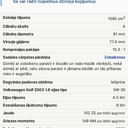
tie var radīt nopietnus dzinēja bojājumus.
Dzinēja tilpums
3
1595 cm
Cilindru skaits
4
Cilindra diametrs
81 mm
Virzuļa gājiens
77.4 mm
Kompresijas pakāpe
10.3 : 1
Sadales vārpstas piedziņa
Zobsiksnas
Dzinēji ar zobsiksnu parasti ir klusāki un rada mazāk vibrējoši, nekā
dzinēji ar ķēdi, taču siksna parasti ir jāmaina biežāk un tās plīšanas
risks ir augstāks.
Degvielas padeves sistēma
Iešprice
Volkswagen Golf 2003 1.6 eļļas tips
5W-30
Eļļas tilpums
4.5 litri
Dzesēšanas šķidruma tilpums
8 litri
Jauda
102 ZS
pie 5600 apgr/min
Griezes moments
148 NM
pie 3800 apgr/min