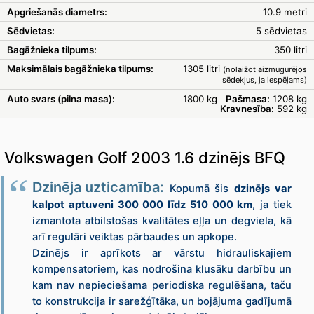
Apgriešanās diametrs:
10.9 metri
Sēdvietas:
5 sēdvietas
Bagāžnieka tilpums:
350 litri
Maksimālais bagāžnieka tilpums:
1305 litri
(nolaižot aizmugurējos
sēdekļus, ja iespējams)
Auto svars (pilna masa):
1800 kg
Pašmasa:
1208 kg
Kravnesība:
592 kg
Volkswagen Golf 2003 1.6 dzinējs BFQ
Dzinēja uzticamība:
Kopumā šis
dzinējs var
kalpot aptuveni 300 000 līdz 510 000 km
, ja tiek
izmantota atbilstošas kvalitātes eļļa un degviela, kā
arī regulāri veiktas pārbaudes un apkope.
Dzinējs ir aprīkots ar vārstu hidrauliskajiem
kompensatoriem, kas nodrošina klusāku darbību un
kam nav nepieciešama periodiska regulēšana, taču
to konstrukcija ir sarežģītāka, un bojājuma gadījumā