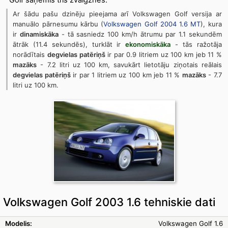
Golf saņēmis trīs zvaigznes.
Ar šādu pašu dzinēju pieejama arī Volkswagen Golf versija ar
manuālo pārnesumu kārbu (
Volkswagen Golf 2004 1.6 MT
), kura
ir
dinamiskāka
- tā sasniedz 100 km/h ātrumu par 1.1 sekundēm
ātrāk (11.4 sekundēs), turklāt ir
ekonomiskāka
- tās ražotāja
norādītais
degvielas patēriņš
ir par 0.9 litriem uz 100 km jeb 11 %
mazāks
- 7.2 litri uz 100 km, savukārt lietotāju ziņotais reālais
degvielas patēriņš
ir par 1 litriem uz 100 km jeb 11 %
mazāks
- 7.7
litri uz 100 km.
Volkswagen Golf 2003 1.6 tehniskie dati
Modelis:
Volkswagen Golf 1.6