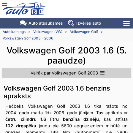
Auto atsauksmes
Izvēlies auto
Auto katalogs
>
Volkswagen (VW)
>
Volkswagen Golf
>
Volkswagen Golf 2003 - 2006
Volkswagen Golf 2003 1.6 (5.
paaudze)
Vairāk par Volkswagen Golf 2003
Volkswagen Golf 2003 1.6 benzīns
apraksts
Hečbeks Volkswagen Golf 2003 1.6 tika ražots no
2004. gada marta līdz 2006. gada jūnijam. Tas aprīkots ar
četru cilindru 1.6 litru benzīna dzinēju
, kas attīsta
102 zirgspēku
jaudu pie 5600 apgriezieniem minūtē un
griezes momentu 148 Nm (ņūtonmetri) pie 3800