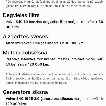
Pēc ilgstošas braukšanas īpaši putekļainos apstākļos ieteicams pārbaudīt
gaisa filtra stāvokli ātrāk un nomainīt to, ja filtrs ir redzami netīrs.
Degvielas filtrs
Volvo S40 1.9 benzīns degvielas filtra maiņas intervāls ir
30
000 km
Aizdedzes sveces
Aizdedzes sveču maiņas intervāls ir
30 000 km
.
Motora zobsiksna
Ražotāja ieteiktais zobsiksnas maiņas intervāls Volvo S40
1.9 benzīns ir
120 000 km
.
Auto ekspluatēšana agresīvā vidē (piemēram, sāls, smiltis un tml) veicina
ātrāku zobsiksnas bojāšanos un samazina tās mūžu, šādos apstākļos
zobsiksnas maiņa var būt nepieciešama ātrāk.
Ģeneratora siksna
Volvo S40 1995 2.0 ģeneratora siksnas
maiņas intervāls ir
120 000 km
.