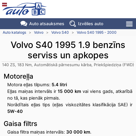
Auto atsauksmes
Izvēlies auto
Auto katalogs
>
Volvo
>
Volvo S40
>
Volvo S40 1995 - 2000
Volvo S40 1995 1.9 benzīns
serviss un apkopes
140 ZS, 183 Nm, Automātiskā pārnesumu kārba, Priekšpiedziņa (FWD)
Motoreļļa
Motora eļļas tilpums:
5.4 litri
Eļļas maiņas intervāls ir
15 000 km
vai viens gads, atkarībā
no tā, kas pienāk pirmais.
Norādītais eļļas tips (eļļas viskozitātes klasifikācija SAE) ir
5W-40
Gaisa filtrs
Gaisa filtra maiņas intervāls:
30 000 km
.