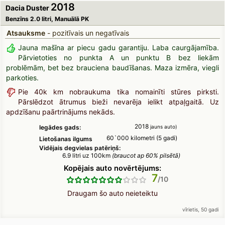
2018
Dacia Duster
Benzīns 2.0 litri, Manuālā PK
Atsauksme
- pozitīvais un negatīvais
Jauna mašīna ar piecu gadu garantiju. Laba caurgājamība.
Pārvietoties no punkta A un punktu B bez liekām
problēmām, bet bez brauciena baudīšanas. Maza izmēra, viegli
parkoties.
Pie 40k km nobraukuma tika nomainīti stūres pirksti.
Pārslēdzot ātrumus bieži nevarēja ielikt atpaļgaitā. Uz
apdzīšanu paārtrinājums nekāds.
2018
Iegādes gads:
jauns auto)
60`000 kilometri (5 gadi)
Lietošanas ilgums
Vidējais degvielas patēriņš:
6.9 litri uz 100km
(braucot ap 60% pilsētā)
Kopējais auto novērtējums:
7
Draugam šo auto neieteiktu
vīrietis, 50 gadi