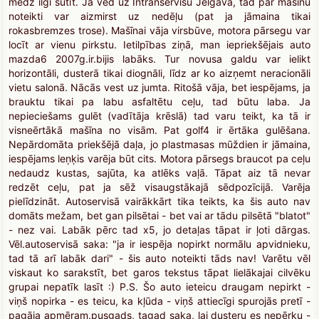
mēdz ilgi sūtīt. Ja ved uz Intranservisu Jelgavā, tad par mašīnu
noteikti var aizmirst uz nedēļu (pat ja jāmaina tikai
rokasbremzes trose). Mašīnai vāja virsbūve, motora pārsegu var
locīt ar vienu pirkstu. Ietilpības ziņā, man iepriekšējais auto
mazda6 2007g.ir.bijis labāks. Tur novusa galdu var ielikt
horizontāli, dusterā tikai diognāli, līdz ar ko aizņemt neracionāli
vietu salonā. Nācās vest uz jumta. Ritošā vāja, bet iespējams, ja
brauktu tikai pa labu asfaltētu ceļu, tad būtu laba. Ja
nepieciešams gulēt (vadītāja krēslā) tad varu teikt, ka tā ir
visneērtākā mašīna no visām. Pat golf4 ir ērtāka gulēšana.
Nepārdomāta priekšējā daļa, jo plastmasas mūždien ir jāmaina,
iespējams leņķis varēja būt cits. Motora pārsegs braucot pa ceļu
nedaudz kustas, sajūta, ka atlēks vaļā. Tāpat aiz tā nevar
redzēt ceļu, pat ja sēž visaugstākajā sēdpozīcijā. Varēja
pielīdzināt. Autoservisā vairākkārt tika teikts, ka šis auto nav
domāts mežam, bet gan pilsētai - bet vai ar tādu pilsētā "blatot"
- nez vai. Labāk pērc tad x5, jo detaļas tāpat ir ļoti dārgas.
Vēl.autoservisā saka: "ja ir iespēja nopirkt normālu apvidnieku,
tad tā arī labāk dari" - šis auto noteikti tāds nav! Varētu vēl
viskaut ko sarakstīt, bet garos tekstus tāpat lielākajai cilvēku
grupai nepatīk lasīt :) P.S. Šo auto ieteicu draugam nepirkt -
viņš nopirka - es teicu, ka kļūda - viņš attiecīgi spurojās pretī -
pagāja apmēram.pusgads, tagad saka, lai dusteru es nepērku -