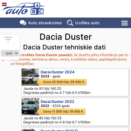
Auto atsauksmes
Izvēlies auto
Dacia Duster
Dacia Duster tehniskie dati
Lūdzu
izvēlies Dacia Duster paaudzi
, lai skatītu pilnu informāciju par to -
atsauksmes, tehniskos datus, cenas, kvalitātes datus, papildaprīkojumu
un fotogrāfijas
Dacia Duster 2024
2024
- gads
Cena 18 500 līdz 29 500 €
Jauda no 91 līdz 140 ZS
Degvielas patēriņš no 4.7 līdz 6.5 l/100km
Dacia Duster 2022
2022
- 2024 gads
Cena 11 000 līdz 19 000 €
Jauda no 85 līdz 150 ZS
Degvielas patēriņš no 4.9 līdz 6.7 l/100km
Dacia Duster 2021 FL