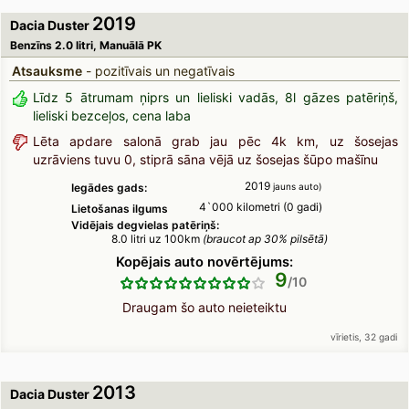
2019
Dacia Duster
Benzīns 2.0 litri, Manuālā PK
Atsauksme
- pozitīvais un negatīvais
Līdz 5 ātrumam ņiprs un lieliski vadās, 8l gāzes patēriņš,
lieliski bezceļos, cena laba
Lēta apdare salonā grab jau pēc 4k km, uz šosejas
uzrāviens tuvu 0, stiprā sāna vējā uz šosejas šūpo mašīnu
2019
Iegādes gads:
jauns auto)
4`000 kilometri (0 gadi)
Lietošanas ilgums
Vidējais degvielas patēriņš:
8.0 litri uz 100km
(braucot ap 30% pilsētā)
Kopējais auto novērtējums:
9
Draugam šo auto neieteiktu
vīrietis, 32 gadi
2013
Dacia Duster