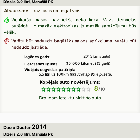
Dīzelis 2.0 litri, Manuālā PK
Atsauksme
- pozitīvais un negatīvais
Vienkārša mašīna nav iekšā nekā lieka. Mazs degvielas
patēriņš. Jo mazāk elektronikas jo mazāk sarežģījumu būs
vēlāk.
Varētu būt nedaudz bagātāks salona aprīkojums. Varētu būt
nedaudz jestrāka.
2013
Iegādes gads:
jauns auto)
35`000 kilometri (3 gadi)
Lietošanas ilgums
Vidējais degvielas patēriņš:
5.5 litri uz 100km
(braucot ap 90% pilsētā)
Kopējais auto novērtējums:
8
Draugam ieteiktu pirkt šo auto
2014
Dacia Duster
Dīzelis 2.0 litri, Manuālā PK