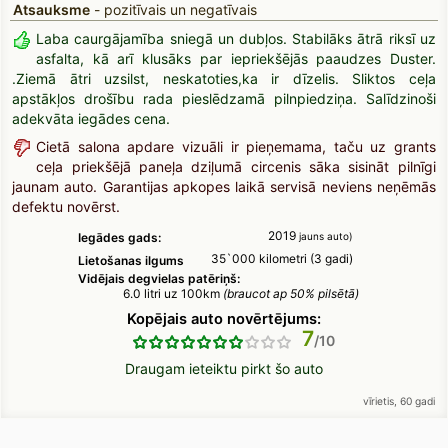
Atsauksme
- pozitīvais un negatīvais
Laba caurgājamība sniegā un dubļos. Stabilāks ātrā riksī uz
asfalta, kā arī klusāks par iepriekšējās paaudzes Duster.
.Ziemā ātri uzsilst, neskatoties,ka ir dīzelis. Sliktos ceļa
apstākļos drošību rada pieslēdzamā pilnpiedziņa. Salīdzinoši
adekvāta iegādes cena.
Cietā salona apdare vizuāli ir pieņemama, taču uz grants
ceļa priekšējā paneļa dziļumā circenis sāka sisināt pilnīgi
jaunam auto. Garantijas apkopes laikā servisā neviens neņēmās
defektu novērst.
2019
Iegādes gads:
jauns auto)
35`000 kilometri (3 gadi)
Lietošanas ilgums
Vidējais degvielas patēriņš:
6.0 litri uz 100km
(braucot ap 50% pilsētā)
Kopējais auto novērtējums:
7
Draugam ieteiktu pirkt šo auto
vīrietis, 60 gadi