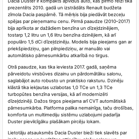
Dacia Duster ir kompakts apvidus auto, kas pirmo reizi tika
prezentēts 2010. gadā un izstrādāts Renault budžeta
zīmola Dacia paspārnē. Tā mērķis bija piedāvāt bezceļu
spējas par pieņemamu cenu. Pirmā paaudze (2010–2017)
bija aprīkota ar dažādiem benzīna un dīzeļdzinējiem,
tostarp 1,2 litru un 1,6 litru benzīna dzinējiem, kā arī
populāro 1,5 dCi dīzeļdzinēju. Modelis bija pieejams gan ar
priekšpiedziņu, gan pilnpiedziņu, ar manuālo vai
automātisko pārnesumkārbu atkarībā no tirgus.
Otrā paaudze, kas tika ieviesta 2017. gadā, saņēma
pārveidotu virsbūves dizainu un pārdomātāku salonu,
saglabājot auto robusto un praktisko raksturu. Dzinēju
klāstā tika iekļautas uzlabotas 1,0 TCe un 1,3 TCe
turbopūtes benzīna versijas, kā arī modernizēti
dīzeļdzinēji. Dažos tirgos pieejama arī CVT automātiskā
pārnesumkārba. Platforma palika nemainīga, taču drošības,
komforta un multimediju sistēmu uzlabojumi padarīja
Duster pievilcīgāku plašākam pircēju lokam.
Lietotāju atsauksmēs Dacia Duster bieži tiek slavēts par