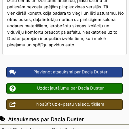
izcilu cenas un kvalitātes attiecību, plašu salonu un
patiesām bezceļu spējām pilnpiedziņas versijās. Tā
vienkāršā konstrukcija padara to viegli un lēti uzturamu. No
otras puses, daļa lietotāju norāda uz pieticīgiem salona
apdares materiāliem, ierobežotu skaņas izolāciju un
viduvēju komfortu braucot pa asfaltu. Neskatoties uz to,
Duster joprojām ir populāra izvēle tiem, kuri meklē
pieejamu un spējīgu apvidus auto.
Pievienot atsauksmi par Dacia Duster
Uzdot jautājumu par Dacia Duster
Nosūtīt uz e-pastu vai soc. tīkliem
Atsauksmes par Dacia Duster