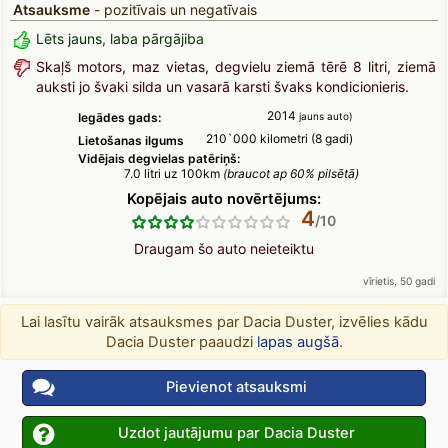
Atsauksme
- pozitīvais un negatīvais
Lēts jauns, laba pārgājiba
Skaļš motors, maz vietas, degvielu ziemā tērē 8 litri, ziemā
auksti jo švaki silda un vasarā karsti švaks kondicionieris.
2014
Iegādes gads:
jauns auto)
210`000 kilometri (8 gadi)
Lietošanas ilgums
Vidējais degvielas patēriņš:
7.0 litri uz 100km
(braucot ap 60% pilsētā)
Kopējais auto novērtējums:
4
Draugam šo auto neieteiktu
vīrietis, 50 gadi
Lai lasītu vairāk atsauksmes par Dacia Duster, izvēlies kādu
Dacia Duster paaudzi
lapas augšā
.
Pievienot atsauksmi
Uzdot jautājumu par Dacia Duster