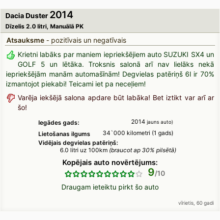
2014
Dacia Duster
Dīzelis 2.0 litri, Manuālā PK
Atsauksme
- pozitīvais un negatīvais
Krietni labāks par maniem iepriekšējiem auto SUZUKI SX4 un
GOLF 5 un lētāka. Troksnis salonā arī nav lielāks nekā
iepriekšējām manām automašīnām! Degvielas patēriņš 6l ir 70%
izmantojot piekabi! Teicami iet pa neceļiem!
Varēja iekšējā salona apdare būt labāka! Bet iztikt var arī ar
šo!
2014
Iegādes gads:
jauns auto)
34`000 kilometri (1 gads)
Lietošanas ilgums
Vidējais degvielas patēriņš:
6.0 litri uz 100km
(braucot ap 30% pilsētā)
Kopējais auto novērtējums:
9
Draugam ieteiktu pirkt šo auto
vīrietis, 60 gadi