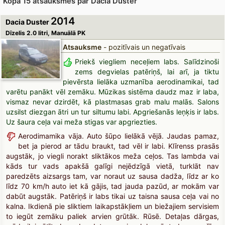
Kopā 15 atsauksmes par Dacia Duster
2014
Dacia Duster
Dīzelis 2.0 litri, Manuālā PK
Atsauksme
- pozitīvais un negatīvais
Priekš viegliem neceļiem labs. Salīdzinoši
zems degvielas patēriņš, lai arī, ja tiktu
pievērsta lielāka uzmanība aerodinamikai, tad
varētu panākt vēl zemāku. Mūzikas sistēma daudz maz ir laba,
vismaz nevar dzirdēt, kā plastmasas grab malu malās. Salons
uzsilst diezgan ātri un tur siltumu labi. Apgriešanās leņķis ir labs.
Uz šaura ceļa vai meža stigas var apgriezties.
Aerodimamika vāja. Auto šūpo lielākā vējā. Jaudas pamaz,
bet ja pierod ar tādu braukt, tad vēl ir labi. Klīrenss prasās
augstāk, jo viegli norakt sliktākos meža ceļos. Tas lambda vai
kāds tur vads apakšā galīgi nejēdzīgā vietā, turklāt nav
paredzēts aizsargs tam, var noraut uz sausa dadža, līdz ar ko
līdz 70 km/h auto iet kā gājis, tad jauda pazūd, ar mokām var
dabūt augstāk. Patēriņš ir labs tikai uz taisna sausa ceļa vai no
kalna. Ikdienā pie sliktiem laikapstākļiem un biežajiem servisiem
to iegūt zemāku paliek arvien grūtāk. Rūsē. Detaļas dārgas,