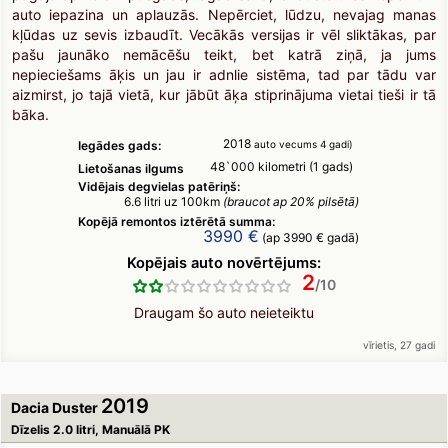
auto iepazina un aplauzās. Nepērciet, lūdzu, nevajag manas
kļūdas uz sevis izbaudīt. Vecākās versijas ir vēl sliktākas, par
pašu jaunāko nemācēšu teikt, bet katrā ziņā, ja jums
nepieciešams āķis un jau ir adnlie sistēma, tad par tādu var
aizmirst, jo tajā vietā, kur jābūt āķa stiprinājuma vietai tieši ir tā
bāka.
2018
Iegādes gads:
auto vecums 4 gadi)
48`000 kilometri (1 gads)
Lietošanas ilgums
Vidējais degvielas patēriņš:
6.6 litri uz 100km
(braucot ap 20% pilsētā)
Kopējā remontos iztērētā summa:
3990 €
(ap 3990 € gadā)
Kopējais auto novērtējums:
2
Draugam šo auto neieteiktu
vīrietis, 27 gadi
2019
Dacia Duster
Dīzelis 2.0 litri, Manuālā PK