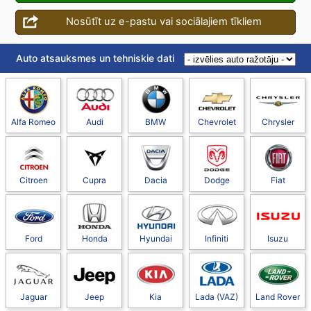
Nosūtīt uz e-pastu vai sociālajiem tīkliem
Auto atsauksmes un tehniskie dati
Alfa Romeo
Audi
BMW
Chevrolet
Chrysler
Citroen
Cupra
Dacia
Dodge
Fiat
Ford
Honda
Hyundai
Infiniti
Isuzu
Jaguar
Jeep
Kia
Lada (VAZ)
Land Rover