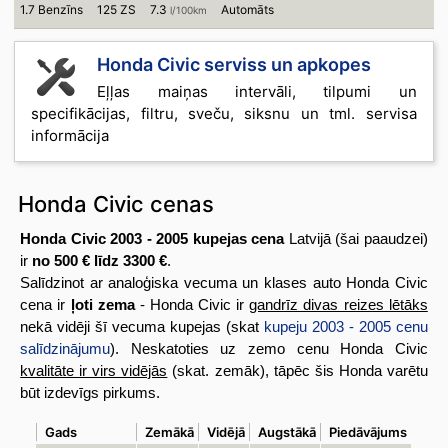
1.7 Benzīns
125 ZS
7.3
Automāts
l/100km
Honda Civic serviss un apkopes
Eļļas maiņas intervāli, tilpumi un
specifikācijas, filtru, sveču, siksnu un tml. servisa
informācija
Honda Civic cenas
Honda Civic 2003 - 2005 kupejas cena
Latvijā (šai paaudzei)
ir
no 500 € līdz 3300 €
.
Salīdzinot ar analoģiska vecuma un klases auto Honda Civic
cena ir
ļoti zema
- Honda Civic ir
gandrīz divas reizes lētāks
nekā vidēji šī vecuma kupejas (skat
kupeju 2003 - 2005 cenu
salīdzinājumu
). Neskatoties uz zemo cenu Honda Civic
kvalitāte ir virs vidējās
(skat. zemāk), tāpēc šis Honda varētu
būt izdevīgs pirkums.
Gads
Zemākā
Vidējā
Augstākā
Piedāvājums