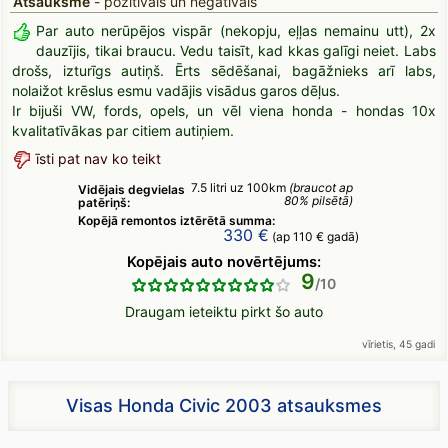
Atsauksme
- pozitīvais un negatīvais
Par auto nerūpējos vispār (nekopju, eļļas nemainu utt), 2x
dauzījis, tikai braucu. Vedu taisīt, kad kkas galīgi neiet. Labs
drošs, izturīgs autiņš. Ērts sēdēšanai, bagāžnieks arī labs,
nolaižot krēslus esmu vadājis visādus garos dēļus.
Ir bijuši VW, fords, opels, un vēl viena honda - hondas 10x
kvalitatīvākas par citiem autiņiem.
īsti pat nav ko teikt
7.5 litri uz 100km
(braucot ap
Vidējais degvielas
80% pilsētā)
patēriņš:
Kopējā remontos iztērētā summa:
330 €
(ap 110 € gadā)
Kopējais auto novērtējums:
9
Draugam ieteiktu pirkt šo auto
vīrietis, 45 gadi
Visas Honda Civic 2003 atsauksmes