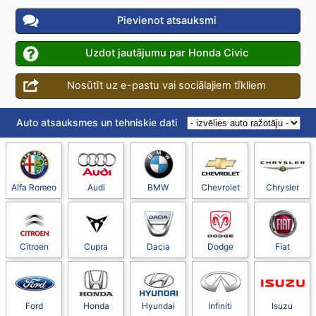
Pievienot atsauksmi
Uzdot jautājumu par Honda Civic
Nosūtīt uz e-pastu vai sociālajiem tīkliem
Auto atsauksmes un tehniskie dati
Alfa Romeo
Audi
BMW
Chevrolet
Chrysler
Citroen
Cupra
Dacia
Dodge
Fiat
Ford
Honda
Hyundai
Infiniti
Isuzu