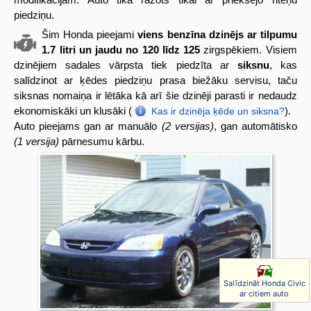
piedziņu.
Šim Honda pieejami
viens benzīna dzinējs ar tilpumu
1.7 litri un jaudu no 120 līdz 125
zirgspēkiem. Visiem
dzinējiem sadales vārpsta tiek piedzīta ar
siksnu
, kas
salīdzinot ar ķēdes piedziņu prasa biežāku servisu, taču
siksnas nomaiņa ir lētāka kā arī šie dzinēji parasti ir nedaudz
ekonomiskāki un klusāki (
).
Kas ir dzinēja ķēde un siksna?
Auto pieejams gan ar manuālo
(2 versijas)
, gan automātisko
(1 versija)
pārnesumu kārbu.
Salīdzināt Honda Civic
ar citiem auto