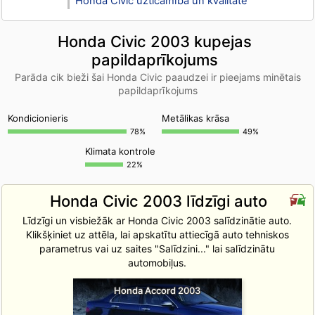
Honda Civic uzticamība un kvalitāte
Honda Civic 2003 kupejas
papildaprīkojums
Parāda cik bieži šai Honda Civic paaudzei ir pieejams minētais
papildaprīkojums
Kondicionieris
Metālikas krāsa
78%
49%
Klimata kontrole
22%
Honda Civic 2003 līdzīgi auto
Līdzīgi un visbiežāk ar Honda Civic 2003 salīdzinātie auto.
Klikšķiniet uz attēla, lai apskatītu attiecīgā auto tehniskos
parametrus vai uz saites "Salīdzini..." lai salīdzinātu
automobiļus.
Honda Accord 2003