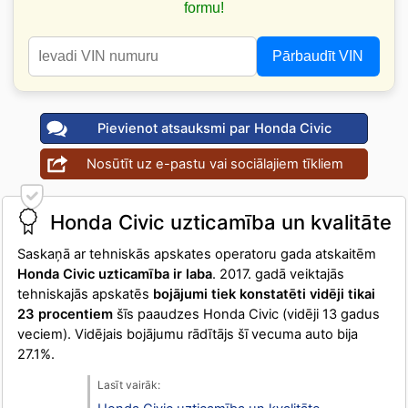
formu!
Pārbaudīt VIN
Pievienot atsauksmi par Honda Civic
Nosūtīt uz e-pastu vai sociālajiem tīkliem
Honda Civic uzticamība un kvalitāte
Saskaņā ar tehniskās apskates operatoru gada atskaitēm
Honda Civic uzticamība ir laba
. 2017. gadā veiktajās
tehniskajās apskatēs
bojājumi tiek konstatēti vidēji tikai
23 procentiem
šīs paaudzes Honda Civic (vidēji 13 gadus
veciem). Vidējais bojājumu rādītājs šī vecuma auto bija
27.1%.