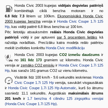
Honda Civic 2003 kupejas
vidējais degvielas patēriņš
kombinētajā ciklā benzīna motoram ir no
6.8 līdz 7.3
litriem uz 100km.
Ekonomiskākā Honda Civic
2003 kupejas benzīna
versija ir
Honda Civic Coupe 1.7i 125
Hp
, kas vidēji patērē 6.8 litrus benzīna uz 100 km.
Pēc lietotāju atsauksmēm
reālais Honda Civic degvielas
patēriņš
vidēji ir par aptuveni
par 5 procentiem lielāks
kā
ražotāja norādītais. Precīzāku katra modeļa reālo patēriņu
meklē izvēloties konkrētu
Honda Civic modifikāciju
Honda Civic 2003 kupejas
CO2 izmešu daudzums
ir
no
161 līdz 173
gramiem uz kilometru. Honda Civic
versija ar
zemāko CO2 emisiju
ir
Honda Civic Coupe 1.7i 125
Hp
, kas saražo 161 gramus CO2 uz vienu kilometru.
Visātrāk līdz 100 km/h - 9.6 sekundēs ieskrienas
Honda
Civic Coupe 1.7i 125 Hp
versija, savukārt visgausākais
ir
Honda Civic Coupe 1.7i 125 Hp Automatic
, kurš šo ātrumu
sasniedz 11.1 sekundēs. Augstākais
maksimālais ātrums
201 km/h
ir
1.7 benzīna 4 cilindru 125 zirgspēku versijai
(Honda Civic Coupe 1.7i 125 Hp)
.