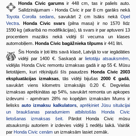
Honda Civic garums
ir 448 cm, tas ir paliels auto.
Salīdzinājumam - Honda Civic ir par 8 cm garāks nekā
Toyota Corolla sedans
, savukārt 2 cm īsāks nekā
Opel
Vectra
.
Honda Civic svars
(pilna masa) ir no 1570 līdz
1590 kg (atkarībā no modifikācijas), tā svars ir par aptuveni 13
procentiem mazāks nekā vidēji šī vecuma un klases
automobiļiem.
Honda Civic bagāžnieka tilpums
ir 441 litri.
Šis Honda ir ļoti lēts savā klasē, Latvijā to var iegādāties
vidēji par 1400 €. Saskaņā ar
lietotāju atsauksmēm
,
vidējās Honda Civic remontu izmaksas gadā ir ap 55 €. Mūsu
lietotājiem, kuri rēķinājuši šīs paaudzes
Honda Civic 2003
ekspluatācijas izmaksas
, tās vidēji bijušas
2000 € gadā
,
savukārt viens kilometrs izmaksājis 0.20 €. Degvielas
izmaksas aprēķinātas ap 54%, savukārt remonta un apkopes
izdevumi - apmēram 28% no kopējām izmaksām Mums ir
lielisks
auto izmaksu kalkulators
,
aprēķiniet Jūsu situācijai
un braukšanas paradumiem atbilstošās Honda Civic
lietošanas izmaksas šeit.
Pārdot Honda Civic mūsu
atsauksmju autoriem ir izdevies vidēji 1 nedēļu laikā. Vairāk
par
Honda Civic cenām
un izmaksām lasiet zemāk.