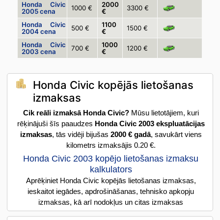
Honda Civic
2000
1000 €
3300 €
2005 cena
€
Honda Civic
1100
500 €
1500 €
2004 cena
€
Honda Civic
1000
700 €
1200 €
2003 cena
€
Honda Civic kopējās lietošanas
izmaksas
Cik reāli izmaksā Honda Civic?
Mūsu lietotājiem, kuri
rēķinājuši šīs paaudzes
Honda Civic 2003 ekspluatācijas
izmaksas
, tās vidēji bijušas
2000 € gadā
, savukārt viens
kilometrs izmaksājis 0.20 €.
Honda Civic 2003 kopējo lietošanas izmaksu
kalkulators
Aprēķiniet Honda Civic kopējās lietošanas izmaksas,
ieskaitot iegādes, apdrošināšanas, tehnisko apkopju
izmaksas, kā arī nodokļus un citas izmaksas