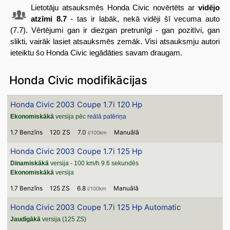
Lietotāju atsauksmēs Honda Civic novērtēts ar
vidējo
atzīmi 8.7
- tas ir labāk, nekā vidēji šī vecuma auto
(7.7). Vērtējumi gan ir diezgan pretrunīgi - gan pozitīvi, gan
slikti, vairāk lasiet atsauksmēs zemāk. Visi atsauksmju autori
ieteiktu šo Honda Civic iegādāties savam draugam.
Honda Civic modifikācijas
Honda Civic 2003 Coupe 1.7i 120 Hp
Ekonomiskākā
versija pēc
reālā patēriņa
1.7 Benzīns
120 ZS
7.0
Manuālā
l/100km
Honda Civic 2003 Coupe 1.7i 125 Hp
Dinamiskākā
versija - 100 km/h 9.6 sekundēs
Ekonomiskākā
versija
1.7 Benzīns
125 ZS
6.8
Manuālā
l/100km
Honda Civic 2003 Coupe 1.7i 125 Hp Automatic
Jaudīgākā
versija (125 ZS)