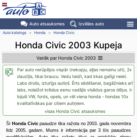
Auto atsauksmes
Izvēlies auto
Auto katalogs
>
Honda
>
Honda Civic
Honda Civic 2003 Kupeja
Vairāk par Honda Civic 2003
Par auto nerūpējos vispār (nekopju, eļļas nemainu utt), 2x
dauzījis, tikai braucu. Vedu taisīt, kad kkas galīgi neiet.
Labs drošs, izturīgs autiņš. Ērts sēdēšanai, bagāžnieks arī
labs, nolaižot krēslus esmu vadājis visādus garos dēļus. Ir
bijuši VW, fords, opels, un vēl viena honda - hondas 10x
kvalitatīvākas par citiem autiņiem.
visas Honda Civic atsauksmes
Šī
Honda Civic
paaudze tika ražota no 2003. gada novembra
līdz 2005. gadam. Mums ir informācija par 3 šīs paaudzes
modifikācijām. Auto tika ražots tikai ar priekšējo riteņu