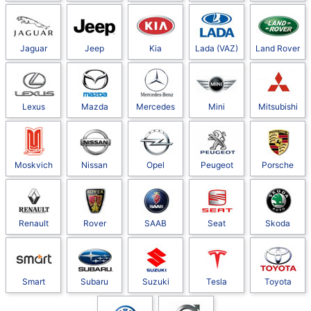
Jaguar
Jeep
Kia
Lada (VAZ)
Land Rover
Lexus
Mazda
Mercedes
Mini
Mitsubishi
Moskvich
Nissan
Opel
Peugeot
Porsche
Renault
Rover
SAAB
Seat
Skoda
Smart
Subaru
Suzuki
Tesla
Toyota