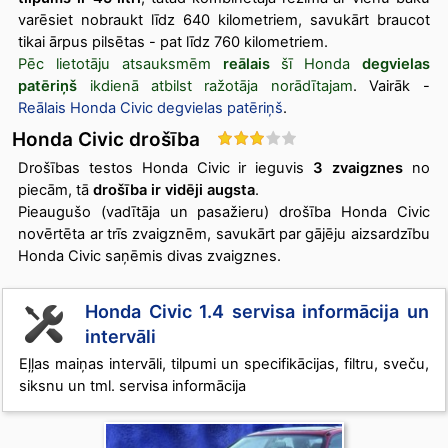
varēsiet nobraukt līdz 640 kilometriem, savukārt braucot
tikai ārpus pilsētas - pat līdz 760 kilometriem.
Pēc lietotāju atsauksmēm
reālais
šī Honda
degvielas
patēriņš
ikdienā atbilst ražotāja norādītajam
. Vairāk -
Reālais Honda Civic degvielas patēriņš
.
Honda Civic drošība
Drošības testos Honda Civic ir ieguvis
3 zvaigznes
no
piecām, tā
drošība ir vidēji augsta
.
Pieaugušo (vadītāja un pasažieru) drošība Honda Civic
novērtēta ar trīs zvaigznēm, savukārt par gājēju aizsardzību
Honda Civic saņēmis divas zvaigznes.
Honda Civic 1.4 servisa informācija un
intervāli
Eļļas maiņas intervāli, tilpumi un specifikācijas, filtru, sveču,
siksnu un tml. servisa informācija