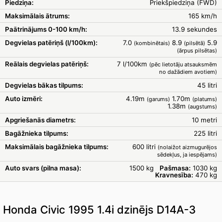
Piedziņa:
Priekšpiedziņa (FWD)
Maksimālais ātrums:
165 km/h
Paātrinājums 0-100 km/h:
13.9 sekundes
Degvielas patēriņš (l/100km):
7.0
8.9
5.9
(kombinētais)
(pilsētā)
(ārpus pilsētas)
Reālais degvielas patēriņš:
7 l/100km
(pēc lietotāju atsauksmēm
no dažādiem avotiem)
Degvielas bākas tilpums:
45 litri
Auto izmēri:
4.19m
1.70m
(garums)
(platums)
1.38m
(augstums)
Apgriešanās diametrs:
10 metri
Bagāžnieka tilpums:
225 litri
Maksimālais bagāžnieka tilpums:
600 litri
(nolaižot aizmugurējos
sēdekļus, ja iespējams)
Auto svars (pilna masa):
1500 kg
Pašmasa:
1030 kg
Kravnesība:
470 kg
Honda Civic 1995 1.4i dzinējs D14A-3