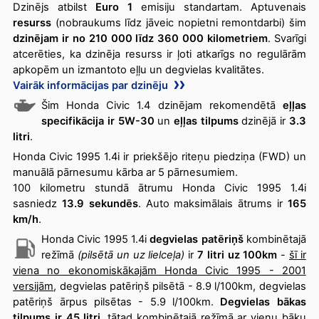
Dzinējs atbilst
Euro 1
emisiju standartam. Aptuvenais
resurss
(nobraukums līdz jāveic nopietni remontdarbi) šim
dzinējam ir no 210 000 līdz 360 000 kilometriem
. Svarīgi
atcerēties, ka dzinēja resurss ir ļoti atkarīgs no regulārām
apkopēm un izmantoto eļļu un degvielas kvalitātes.
Vairāk informācijas par dzinēju
Šim Honda Civic 1.4 dzinējam rekomendētā
eļļas
specifikācija ir 5W-30
un
eļļas tilpums
dzinējā ir
3.3
litri
.
Honda Civic 1995 1.4i ir priekšējo riteņu piedziņa (FWD) un
manuālā pārnesumu kārba ar 5 pārnesumiem.
100 kilometru stundā ātrumu Honda Civic 1995 1.4i
sasniedz
13.9 sekundēs
. Auto maksimālais ātrums ir
165
km/h
.
Honda Civic 1995 1.4i
degvielas patēriņš
kombinētajā
režīmā
(pilsētā un uz lielceļa)
ir
7 litri uz 100km
-
šī ir
viena no ekonomiskākajām Honda Civic 1995 - 2001
versijām
, degvielas patēriņš pilsētā - 8.9 l/100km, degvielas
patēriņš ārpus pilsētas - 5.9 l/100km.
Degvielas bākas
tilpums ir 45 litri
, tātad kombinētajā režīmā ar vienu bāku