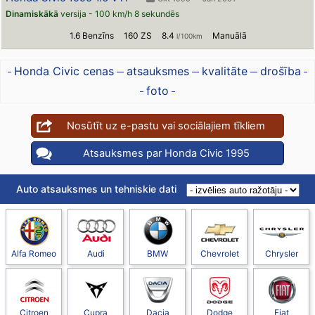
Dinamiskākā
versija - 100 km/h 8 sekundēs
1.6 Benzīns
160 ZS
8.4
Manuālā
l/100km
Honda Civic cenas
atsauksmes
kvalitāte
drošība
foto
Nosūtīt uz e-pastu vai sociālajiem tīkliem
Atsauksmes par Honda Civic 1995
Auto atsauksmes un tehniskie dati
Alfa Romeo
Audi
BMW
Chevrolet
Chrysler
Citroen
Cupra
Dacia
Dodge
Fiat