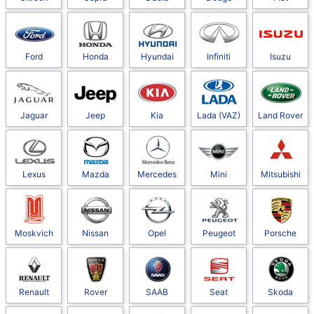
Ford
Honda
Hyundai
Infiniti
Isuzu
Jaguar
Jeep
Kia
Lada (VAZ)
Land Rover
Lexus
Mazda
Mercedes
Mini
Mitsubishi
Moskvich
Nissan
Opel
Peugeot
Porsche
Renault
Rover
SAAB
Seat
Skoda