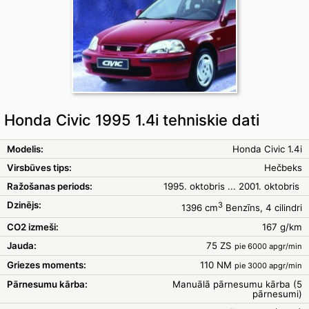
Honda Civic 1995 1.4i tehniskie dati
Modelis:
Honda Civic 1.4i
Virsbūves tips:
Hečbeks
Ražošanas periods:
1995. oktobris ... 2001. oktobris
Dzinējs:
3
1396 cm
Benzīns, 4 cilindri
CO2 izmeši:
167 g/km
Jauda:
75 ZS
pie 6000 apgr/min
Griezes moments:
110 NM
pie 3000 apgr/min
Pārnesumu kārba:
Manuālā pārnesumu kārba (5
pārnesumi)