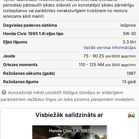
periodiski pārbaudīt ķēdes stāvokli un konstatējot ķēdes pārmērīgu
izstiepšanos vai parādoties neraksturīgiem trokšņiem no motora
ieteicams ķēdi mainīt.
Degvielas padeves sistēma
Iešprice
Honda Civic 1995 1.4i eļļas tips
5W-30
Eļļas tilpums
3.3 litri
Vairāk servisa informācijas
Jauda
75 - 90 ZS
pie 6000 apgr/min
Griezes moments
110 - 125 NM
pie 3000 apgr/min
Ražošanas sākums (gads)
1987
Ražošanas ilgums
13 gadi
Autoražotāji mēdz uzstādīt līdzīgus dzinējus ar atšķirīgiem
parametriem dažādos tirgos un laika posmos pieejamiem modeļiem.
Visbiežāk salīdzināts ar
Honda Civic 1.4i 1997