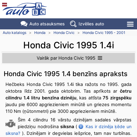
Auto atsauksmes
Izvēlies auto
Auto katalogs
>
Honda
>
Honda Civic
>
Honda Civic 1995 - 2001
Honda Civic 1995 1.4i
Vairāk par Honda Civic 1995
Honda Civic 1995 1.4 benzīns apraksts
Hečbeks Honda Civic 1995 1.4i tika ražots no 1995. gada
oktobra līdz 2001. gada oktobrim. Tas aprīkots ar
četru
cilindru 1.4 litru benzīna dzinēju
, kas attīsta
75 zirgspēku
jaudu pie 6000 apgriezieniem minūtē un griezes momentu
110 Nm (ņūtonmetri) pie 3000 apgriezieniem minūtē.
Šim 4 cilindru 16 vārstu dzinējam sadales vārpstas
piedziņu nodrošina
siksna
(
Kas ir dzinēja ķēde un
siksna?
). Dzinējam ir degvielas iešprice, tam nav turbīnas.