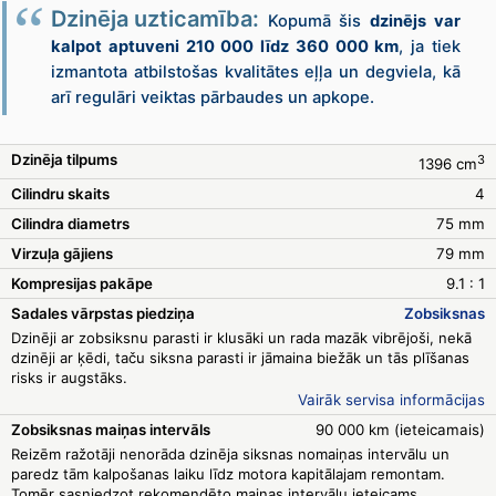
Dzinēja uzticamība:
Kopumā šis
dzinējs var
kalpot aptuveni 210 000 līdz 360 000 km
, ja tiek
izmantota atbilstošas kvalitātes eļļa un degviela, kā
arī regulāri veiktas pārbaudes un apkope.
Dzinēja tilpums
3
1396 cm
Cilindru skaits
4
Cilindra diametrs
75 mm
Virzuļa gājiens
79 mm
Kompresijas pakāpe
9.1 : 1
Sadales vārpstas piedziņa
Zobsiksnas
Dzinēji ar zobsiksnu parasti ir klusāki un rada mazāk vibrējoši, nekā
dzinēji ar ķēdi, taču siksna parasti ir jāmaina biežāk un tās plīšanas
risks ir augstāks.
Vairāk servisa informācijas
Zobsiksnas maiņas intervāls
90 000 km (ieteicamais)
Reizēm ražotāji nenorāda dzinēja siksnas nomaiņas intervālu un
paredz tām kalpošanas laiku līdz motora kapitālajam remontam.
Tomēr sasniedzot rekomendēto maiņas intervālu ieteicams