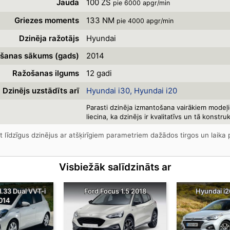
Jauda
100 ZS
pie 6000 apgr/min
Griezes moments
133 NM
pie 4000 apgr/min
Dzinēja ražotājs
Hyundai
šanas sākums (gads)
2014
Ražošanas ilgums
12 gadi
Dzinējs uzstādīts arī
Hyundai i30
Hyundai i20
Parasti dzinēja izmantošana vairākiem modeļ
liecina, ka dzinējs ir kvalitatīvs un tā konstruk
t līdzīgus dzinējus ar atšķirīgiem parametriem dažādos tirgos un lai
Visbiežāk salīdzināts ar
1.33 Dual VVT-i
Ford Focus 1.5 2018
Hyundai i2
014