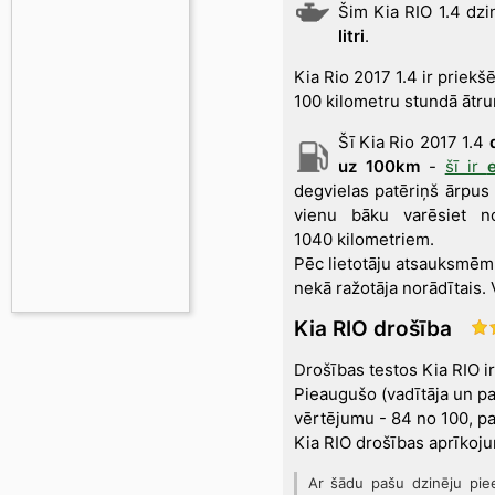
Šim Kia RIO 1.4 d
litri
.
Kia Rio 2017 1.4 ir prie
100 kilometru stundā ātr
Šī Kia Rio 2017 1.4
uz 100km
-
šī ir
degvielas patēriņš ārpus
vienu bāku varēsiet no
1040 kilometriem.
Pēc lietotāju atsauksmē
nekā ražotāja norādītais
.
Kia RIO drošība
Drošības testos Kia RIO i
Pieaugušo (vadītāja un pa
vērtējumu - 84 no 100, pa
Kia RIO drošības aprīkojum
Ar šādu pašu dzinēju piee