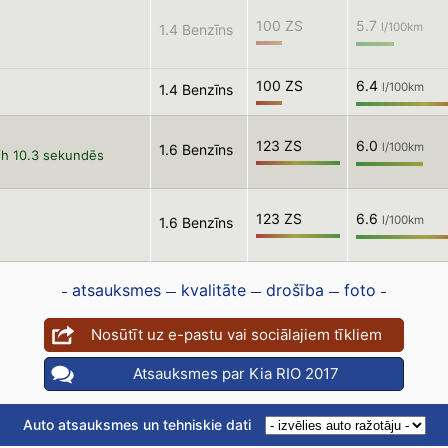
100 ZS
5.7
l/100km
1.4 Benzīns
100 ZS
6.4
l/100km
1.4 Benzīns
123 ZS
6.0
l/100km
1.6 Benzīns
/h 10.3 sekundēs
123 ZS
6.6
l/100km
1.6 Benzīns
atsauksmes
kvalitāte
drošība
foto
Nosūtīt uz e-pastu vai sociālajiem tīkliem
Atsauksmes par Kia RIO 2017
Auto atsauksmes un tehniskie dati