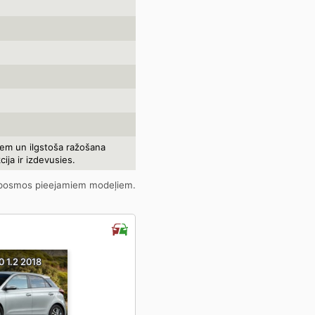
iem un ilgstoša ražošana
cija ir izdevusies.
ka posmos pieejamiem modeļiem.
0 1.2 2018