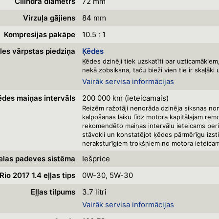
Cilindra diametrs
72 mm
Virzuļa gājiens
84 mm
Kompresijas pakāpe
10.5 : 1
les vārpstas piedziņa
Ķēdes
Ķēdes dzinēji tiek uzskatīti par uzticamākiem,
nekā zobsiksna, taču bieži vien tie ir skaļāki 
Vairāk servisa informācijas
ēdes maiņas intervāls
200 000 km (ieteicamais)
Reizēm ražotāji nenorāda dzinēja siksnas no
kalpošanas laiku līdz motora kapitālajam re
rekomendēto maiņas intervālu ieteicams peri
stāvokli un konstatējot ķēdes pārmērīgu izst
neraksturīgiem trokšņiem no motora ieteicam
elas padeves sistēma
Iešprice
Rio 2017 1.4 eļļas tips
0W-30, 5W-30
Eļļas tilpums
3.7 litri
Vairāk servisa informācijas