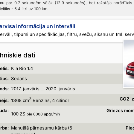
mu par 0.7 sekundēm vēlāk (12.9 sekundēs), bet ražotāja norādītai
lielāks
- 6.4 litri uz 100 km.
ervisa informācija un intervāli
ervāli, tilpumi un specifikācijas, filtru, sveču, siksnu un tml. ser
hniskie dati
lis:
Kia Rio 1.4
ips:
Sedans
ods:
2017. janvāris ... 2020. janvāris
CO2 iz
3
ējs:
1368 cm
Benzīns, 4 cilindri
uda:
Griezes mom
100 ZS
pie 6000 apgr/min
rba:
Manuālā pārnesumu kārba (6
Pie