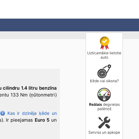
Uzticamākie lietotie
auto
Ķēde vai siksna?
 cilindru 1.4 litru benzīna
entu 133 Nm (ņūtonmetri)
Reālais
degvielas
patēriņš
Kas ir dzinēja ķēde un
s). Ir pieejamas
Euro 5
un
Serviss un apkope