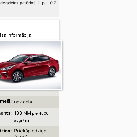
s
degvielas patēriņš
ir par 0.7
visa informācija
meši:
nav datu
ents:
133 NM
pie 4000
apgr/min
dziņa:
Priekšpiedziņa