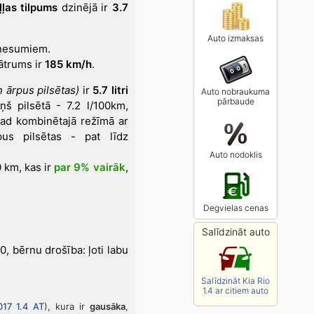
ļļas tilpums
dzinējā ir
3.7
Auto izmaksas
rnesumiem.
ātrums ir
185 km/h
.
n ārpus pilsētas)
ir
5.7 litri
Auto nobraukuma
pārbaude
iņš pilsētā - 7.2 l/100km,
ātad kombinētajā režīmā ar
pus pilsētas - pat līdz
Auto nodoklis
 km, kas ir
par 9% vairāk
,
Degvielas cenas
Salīdzināt auto
, bērnu drošība: ļoti labu
Salīdzināt Kia Rio
1.4 ar citiem auto
017 1.4 AT
), kura ir
gausāka
,