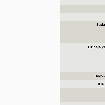
Sada
Dzinēja ķ
Degvi
Kia 