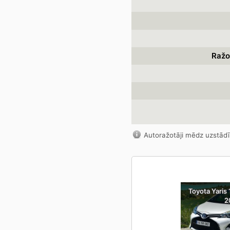
Ražo
Autoražotāji mēdz uzstādī
Toyota Yaris 
2