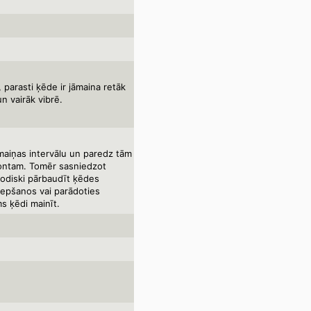
 parasti ķēde ir jāmaina retāk
un vairāk vibrē.
maiņas intervālu un paredz tām
montam. Tomēr sasniedzot
odiski pārbaudīt ķēdes
iepšanos vai parādoties
s ķēdi mainīt.