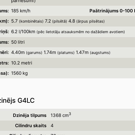
pārnesumi)
ums:
185 km/h
Paātrinājums 0-100 
km):
5.7
7.2
4.8
(kombinētais)
(pilsētā)
(ārpus pilsētas)
iņš:
6.2 l/100km
(pēc lietotāju atsauksmēm no dažādiem avotiem)
ums:
50 litri
ēri:
4.40m
1.74m
1.47m
(garums)
(platums)
(augstums)
trs:
10.2 metri
sa):
1560 kg
zinējs G4LC
3
Dzinēja tilpums
1368 cm
Cilindru skaits
4