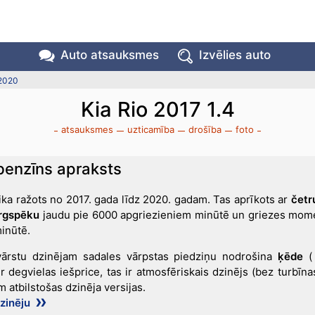
Auto atsauksmes
Izvēlies auto
 2020
Kia Rio 2017 1.4
atsauksmes
uzticamība
drošība
foto
 benzīns apraksts
ika ražots no 2017. gada līdz 2020. gadam. Tas aprīkots ar
četru
irgspēku
jaudu pie 6000 apgriezieniem minūtē un griezes mom
inūtē.
vārstu dzinējam sadales vārpstas piedziņu nodrošina
ķēde
(
r degvielas iešprice, tas ir atmosfēriskais dzinējs (bez turbīna
 atbilstošas dzinēja versijas.
dzinēju