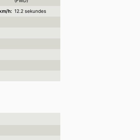
(FWD)
km/h:
12.2 sekundes