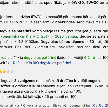
zinējam rekomendētā
eļļas specifikācija ir 0W-30, 5W-30
un
e
kšējo riteņu piedziņa (FWD) un manuālā pārnesumu kārba ar 6 pā
umu Kia Rio 2017 1.4 sasniedz
12.2 sekundēs
. Auto maksimālais 
degvielas patēriņš
kombinētajā režīmā
(braucot gan pilsētā, ga
ekonomiskākā
Kia RIO 2017 - 2020 versija
, degvielas patēr
 pilsētas - 4.8 l/100km.
Degvielas bākas tilpums ir 50 litri
, t
braukt līdz 860 kilometriem, savukārt braucot tikai ār
m
reālais
šī Kia
degvielas patēriņš
ikdienā ir vidēji
6.2 litri
uz 100
 Vairāk -
Reālais Kia RIO degvielas patēriņš
.
r ieguvis
3 zvaigznes
no piecām, tā
drošība ir vidēji augsta
.
sažieru) drošība Kia RIO saņēmusi ļoti labu vērtējumu 85 no 100
r gājēju aizsardzību Kia RIO saņēmis 62 no 100.
s novērtēts kā ļoti vājš - 25 procenti no 100.
jama arī Kia RIO versija ar automātisko pārnesumu kārbu (
Kia Rio 2