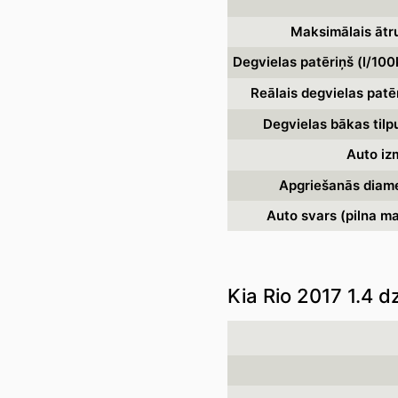
Maksimālais ātr
Degvielas patēriņš (l/100
Reālais degvielas patēr
Degvielas bākas tilp
Auto izm
Apgriešanās diame
Auto svars (pilna ma
Kia Rio 2017 1.4 d