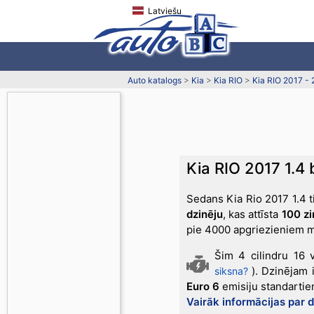
Latviešu
Auto katalogs
>
Kia
>
Kia RIO
>
Kia RIO 2017 -
Kia RIO 2017 1.4
Sedans Kia Rio 2017 1.4 t
dzinēju
, kas attīsta
100 z
pie 4000 apgriezieniem m
Šim 4 cilindru 16 
). Dzinējam i
siksna?
Euro 6
emisiju standartiem
Vairāk informācijas par 