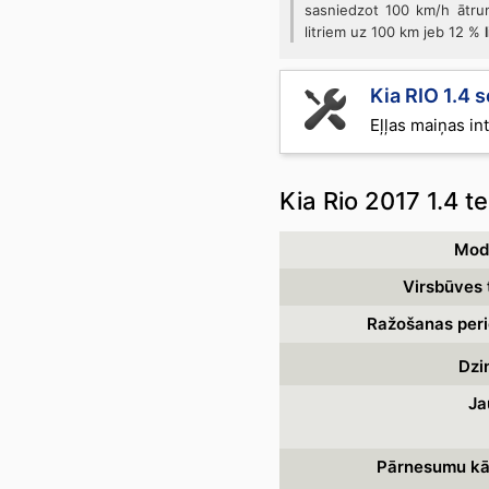
sasniedzot 100 km/h ātru
litriem uz 100 km jeb 12 %
Kia RIO 1.4 s
Eļļas maiņas int
Kia Rio 2017 1.4 te
Mode
Virsbūves t
Ražošanas peri
Dzin
Ja
Pārnesumu kā