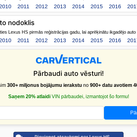
2010
2011
2012
2013
2014
2015
2016
201
to nodoklis
eties Lexus HS pirmās reģistrācijas gadu, lai aprēķinātu ikgadējo auto
2010
2011
2012
2013
2014
2015
2016
201
Pārbaudi auto vēsturi!
sim
300+ miljonus bojājumu ierakstu
no
900+ datu avotiem
4
Saņem 20% atlaidi
VIN pārbaudei, izmantojot šo formu!
Pā
Pievienot atsauksmi par Lexus HS