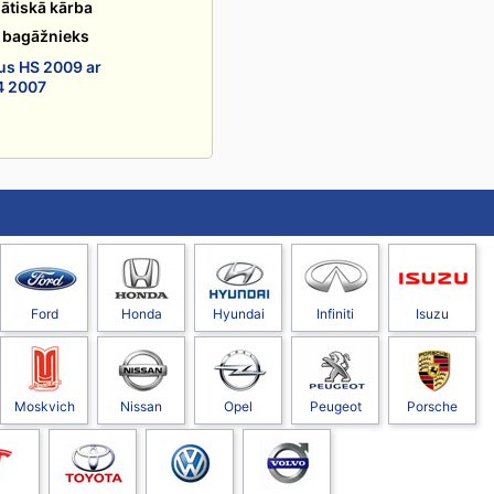
ātiskā kārba
s bagāžnieks
us HS 2009 ar
4 2007
Ford
Honda
Hyundai
Infiniti
Isuzu
Moskvich
Nissan
Opel
Peugeot
Porsche