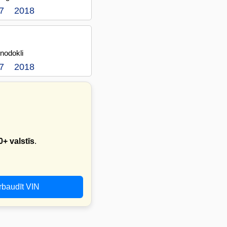
7
2018
 nodokli
7
2018
0+ valstīs
.
rbaudīt VIN