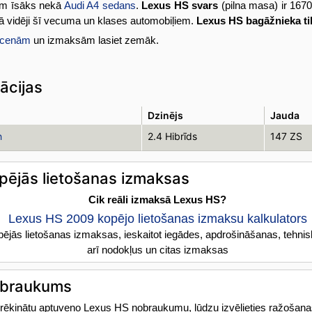
cm īsāks nekā
Audi A4 sedans
.
Lexus HS svars
(pilna masa) ir 1670
 vidēji šī vecuma un klases automobiļiem.
Lexus HS bagāžnieka t
 cenām
un izmaksām lasiet zemāk.
ācijas
Dzinējs
Jauda
h
2.4 Hibrīds
147 ZS
pējās lietošanas izmaksas
Cik reāli izmaksā Lexus HS?
Lexus HS 2009 kopējo lietošanas izmaksu kalkulators
ējās lietošanas izmaksas, ieskaitot iegādes, apdrošināšanas, tehni
arī nodokļus un citas izmaksas
obraukums
prēķinātu aptuveno Lexus HS nobraukumu, lūdzu izvēlieties ražošan