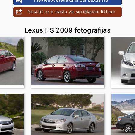
Nosūtīt uz e-pastu vai sociālajiem tīkliem
Lexus HS 2009 fotogrāfijas