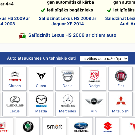
gan automātiskā kārba
gan autom
 ar 4x4
ietilpīgāks bagāžnieks
ietilpīgāk
exus HS 2009 ar
Salīdzināt Lexus HS 2009 ar
Salīdzināt Lex
S4 2008
Jaguar XE 2014
Audi A
Salīdzināt Lexus HS 2009 ar citiem auto
Auto atsauksmes un tehniskie dati
Citroen
Cupra
Dacia
Dodge
Fiat
Lexus
Mazda
Mercedes
Mini
Mitsubishi