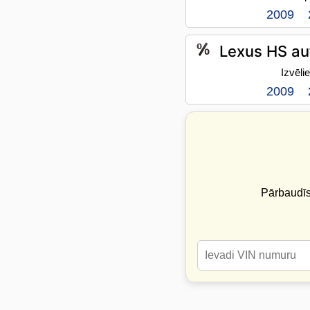
2009
Lexus HS au
Izvēli
2009
Pārbaudī