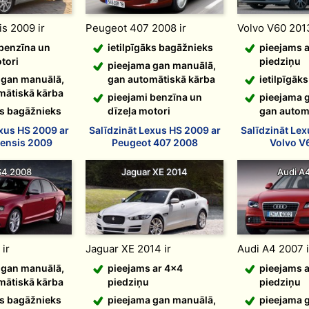
s 2009 ir
Peugeot 407 2008 ir
Volvo V60 2013
 benzīna un
ietilpīgāks bagāžnieks
pieejams 
tori
piedziņu
pieejama gan manuālā,
 gan manuālā,
gan automātiskā kārba
ietilpīgāk
mātiskā kārba
pieejami benzīna un
pieejama 
ks bagāžnieks
dīzeļa motori
gan autom
exus HS 2009 ar
Salīdzināt Lexus HS 2009 ar
Salīdzināt Lex
vensis 2009
Peugeot 407 2008
Volvo V
S4 2008
Jaguar XE 2014
Audi A
ir
Jaguar XE 2014 ir
Audi A4 2007 i
 gan manuālā,
pieejams ar 4x4
pieejams 
mātiskā kārba
piedziņu
piedziņu
ks bagāžnieks
pieejama gan manuālā,
pieejama 