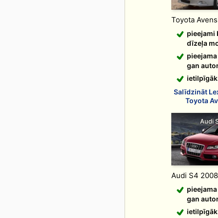
Toyota Avensi
pieejami
dīzeļa mo
pieejama
gan auto
ietilpīgā
Salīdzināt L
Toyota A
Audi 
Audi S4 2008 
pieejama
gan auto
ietilpīgā