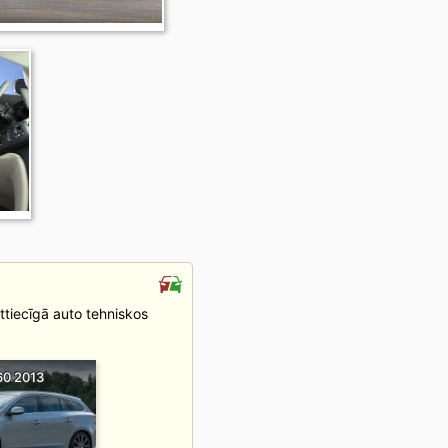
attiecīgā auto tehniskos
60 2013