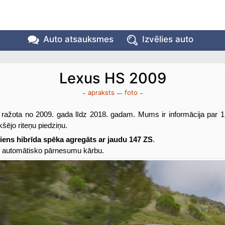
Auto atsauksmes
Izvēlies auto
Lexus HS 2009
apraksts
foto
ražota no 2009. gada līdz 2018. gadam. Mums ir informācija par 1
ekšējo riteņu piedziņu.
iens hibrīda spēka agregāts ar jaudu 147 ZS
.
ar automātisko pārnesumu kārbu.