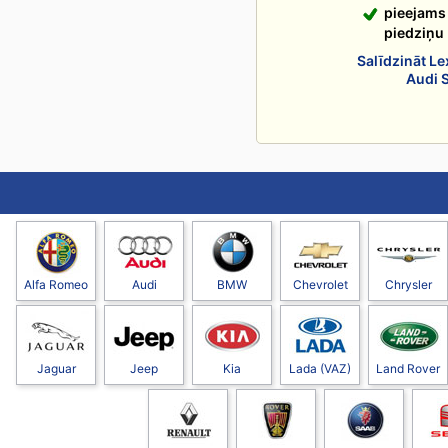
pieejams
piedziņu
Salīdzināt L
Audi 
Alfa Romeo
Audi
BMW
Chevrolet
Chrysler
Jaguar
Jeep
Kia
Lada (VAZ)
Land Rover