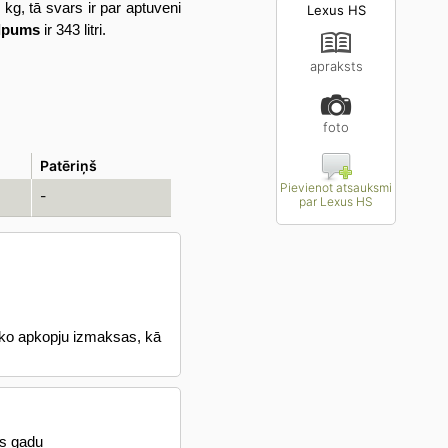
 kg, tā svars ir par aptuveni
Lexus HS
ilpums
ir 343 litri.
apraksts
foto
Patēriņš
Pievienot atsauksmi
-
par Lexus HS
sko apkopju izmaksas, kā
as gadu