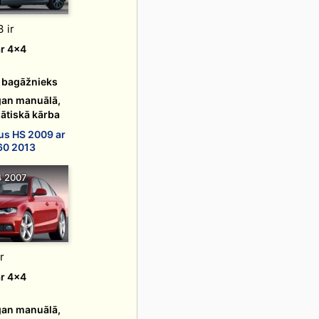
 ir
ar 4x4
s bagāžnieks
gan manuālā,
ātiskā kārba
us HS 2009 ar
60 2013
4 2007
r
ar 4x4
gan manuālā,