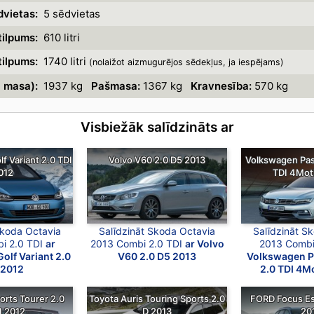
vietas:
5 sēdvietas
ilpums:
610 litri
ilpums:
1740 litri
(nolaižot aizmugurējos sēdekļus, ja iespējams)
a masa):
1937 kg
Pašmasa:
1367 kg
Kravnesība:
570 kg
Visbiežāk salīdzināts ar
f Variant 2.0 TDI
Volvo V60 2.0 D5 2013
Volkswagen Pass
012
TDI 4Mot
Skoda Octavia
Salīdzināt Skoda Octavia
Salīdzināt S
i 2.0 TDI
ar
2013 Combi 2.0 TDI
ar Volvo
2013 Combi
olf Variant 2.0
V60 2.0 D5 2013
Volkswagen Pa
 2012
2.0 TDI 4M
orts Tourer 2.0
Toyota Auris Touring Sports 2.0
FORD Focus Es
I 2012
D 2013
20