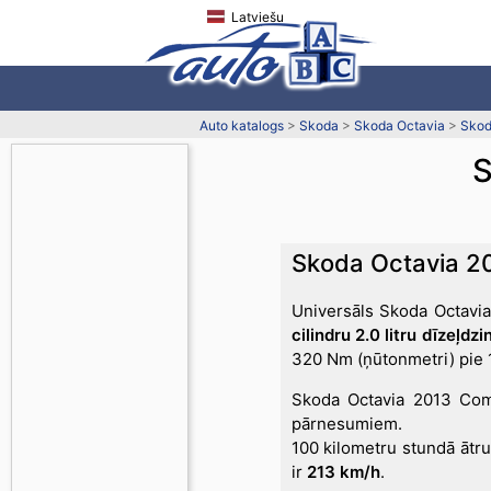
Latviešu
Auto katalogs
>
Skoda
>
Skoda Octavia
>
Skod
S
Skoda Octavia 20
Universāls Skoda Octavia
cilindru 2.0 litru dīzeļdzi
320 Nm (ņūtonmetri) pie 
Skoda Octavia 2013 Comb
pārnesumiem.
100 kilometru stundā āt
ir
213 km/h
.