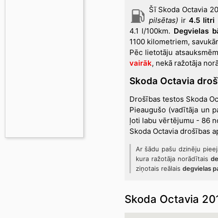
Šī Skoda Octavia 2
pilsētas)
ir
4.5 litr
4.1 l/100km.
Degvielas bā
1100 kilometriem, savukārt
Pēc lietotāju atsauksmē
vairāk
, nekā ražotāja nor
Skoda Octavia dro
Drošības testos Skoda Oct
Pieaugušo (vadītāja un p
ļoti labu vērtējumu - 86 
Skoda Octavia drošības ap
Ar šādu pašu dzinēju piee
kura ražotāja norādītais
de
ziņotais reālais
degvielas p
Skoda Octavia 201