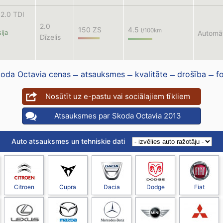
2.0 TDI
2.0
150 ZS
4.5
l/100km
ija
Automā
Dīzelis
oda Octavia cenas
atsauksmes
kvalitāte
drošība
f
Nosūtīt uz e-pastu vai sociālajiem tīkliem
Atsauksmes par Skoda Octavia 2013
Auto atsauksmes un tehniskie dati
Citroen
Cupra
Dacia
Dodge
Fiat