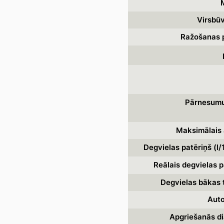
Virsbūv
Ražošanas p
Pārnesumu
Maksimālais 
Degvielas patēriņš (l
Reālais degvielas p
Degvielas bākas 
Auto
Apgriešanās di