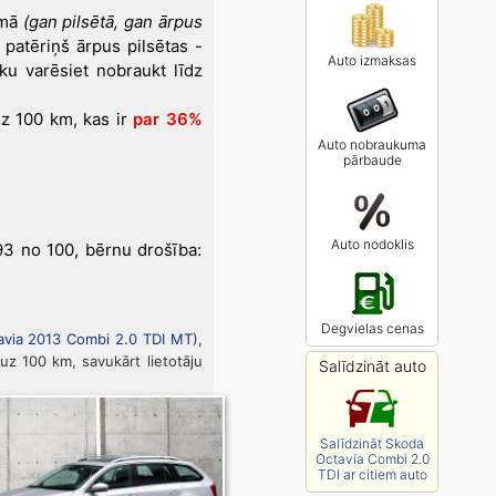
īmā
(gan pilsētā, gan ārpus
 patēriņš ārpus pilsētas -
Auto izmaksas
ku varēsiet nobraukt līdz
z 100 km, kas ir
par 36%
Auto nobraukuma
pārbaude
.
Auto nodoklis
93 no 100, bērnu drošība:
Degvielas cenas
avia 2013 Combi 2.0 TDI MT
),
i uz 100 km, savukārt lietotāju
Salīdzināt auto
Salīdzināt Skoda
Octavia Combi 2.0
TDI ar citiem auto