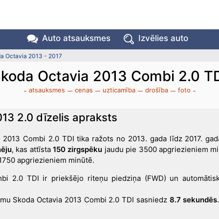
Auto atsauksmes
Izvēlies auto
a Octavia 2013 - 2017
koda Octavia 2013 Combi 2.0 T
atsauksmes
cenas
uzticamība
drošība
foto
13 2.0 dīzelis apraksts
 2013 Combi 2.0 TDI tika ražots no 2013. gada līdz 2017. ga
nēju
, kas attīsta
150 zirgspēku
jaudu pie 3500 apgriezieniem m
1750 apgriezieniem minūtē.
i 2.0 TDI ir priekšējo riteņu piedziņa (FWD) un automāti
rumu Skoda Octavia 2013 Combi 2.0 TDI sasniedz
8.7 sekundēs