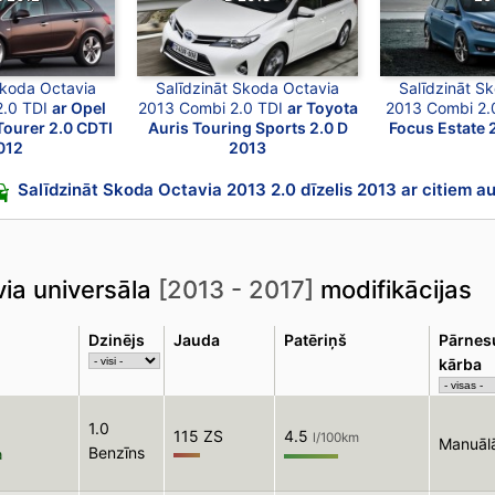
Skoda Octavia
Salīdzināt Skoda Octavia
Salīdzināt S
2.0 TDI
ar Opel
2013 Combi 2.0 TDI
ar Toyota
2013 Combi 2.
Tourer 2.0 CDTI
Auris Touring Sports 2.0 D
Focus Estate 
012
2013
Salīdzināt Skoda Octavia 2013 2.0 dīzelis 2013 ar citiem a
ia universāla
[2013 - 2017]
modifikācijas
Dzinējs
Jauda
Patēriņš
Pārne
kārba
1.0
115 ZS
4.5
l/100km
Manuāl
Benzīns
a