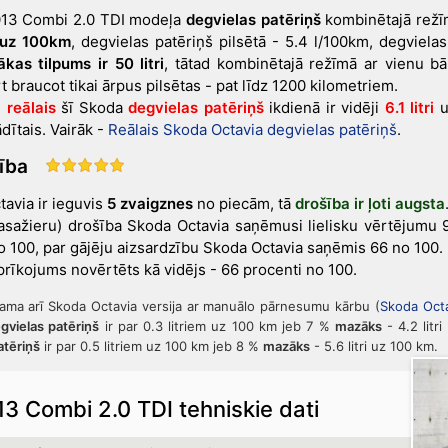
013 Combi 2.0 TDI modeļa
degvielas patēriņš
kombinētajā rež
i uz 100km
, degvielas patēriņš pilsētā - 5.4 l/100km, degvielas
kas tilpums ir 50 litri
, tātad kombinētajā režīmā ar vienu bā
 braucot tikai ārpus pilsētas - pat līdz 1200 kilometriem.
m
reālais
šī Skoda
degvielas patēriņš
ikdienā ir vidēji
6.1 litri
u
ādītais
. Vairāk -
Reālais Skoda Octavia degvielas patēriņš
.
šība
avia ir ieguvis
5 zvaigznes
no piecām, tā
drošība ir ļoti augsta
asažieru) drošība Skoda Octavia saņēmusi lielisku vērtējumu 
no 100, par gājēju aizsardzību Skoda Octavia saņēmis 66 no 100.
rīkojums novērtēts kā vidējs - 66 procenti no 100.
jama arī Skoda Octavia versija ar manuālo pārnesumu kārbu (
Skoda Oct
gvielas patēriņš
ir par 0.3 litriem uz 100 km jeb 7 %
mazāks
- 4.2 litr
atēriņš
ir par 0.5 litriem uz 100 km jeb 8 %
mazāks
- 5.6 litri uz 100 km.
3 Combi 2.0 TDI tehniskie dati