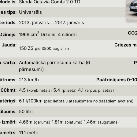
Modelis:
Skoda Octavia Combi 2.0 TDI
es tips:
Universāls
eriods:
2013. janvāris ... 2017. janvāris
CO2
3
Dzinējs:
1968 cm
Dīzelis, 4 cilindri
Jauda:
Griezes m
150 ZS
pie 3500 apgr/min
 kārba:
Automātiskā pārnesumu kārba (6
P
pārnesumi)
ātrums:
213 km/h
Paātrinājums 0-1
/100km):
4.5
5.4
4.1
(kombinētais)
(pilsētā)
(ārpus pilsētas)
atēriņš:
6.1 l/100km
(pēc lietotāju atsauksmēm no dažādiem avotiem)
tilpums:
50 litri
 izmēri:
4.66m
1.81m
1.46m
(garums)
(platums)
(augstums)
ametrs:
11.1 metri