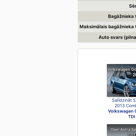
Sēd
Bagāžnieka t
Maksimālais bagāžnieka t
Auto svars (piln
Volkswagen Gol
2
Salīdzināt 
2013 Comb
Volkswagen G
TDI
Opel Astra Sp
CDT