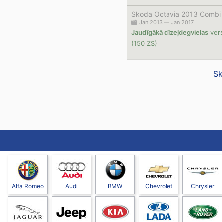
Skoda Octavia 2013 Combi 
Jan 2013 — Jan 2017
Jaudīgākā dīzeļdegvielas
vers
(150 ZS)
Sk
Alfa Romeo
Audi
BMW
Chevrolet
Chrysler