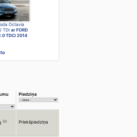
koda Octavia
0 TDI
ar FORD
2.0 TDCi 2014
uto
sumu
Piedziņa
(6)
Priekšpiedziņa
ā