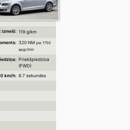
 izmeši:
119 g/km
oments:
320 NM
pie 1750
apgr/min
iedziņa:
Priekšpiedziņa
(FWD)
00 km/h:
8.7 sekundes