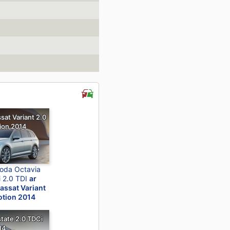
at Variant 2.0
ion 2014
koda Octavia
 2.0 TDI
ar
ssat Variant
otion 2014
tate 2.0 TDCi
14