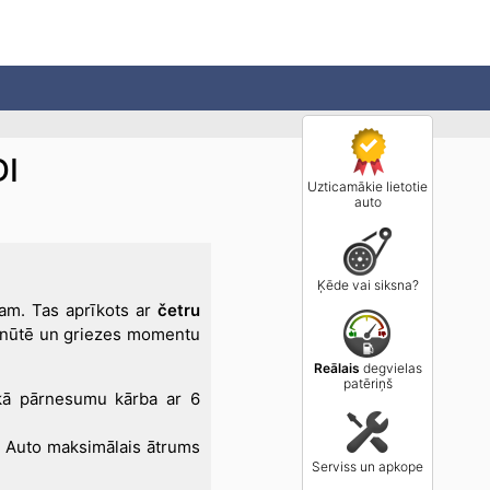
DI
Uzticamākie lietotie
auto
Ķēde vai siksna?
dam. Tas aprīkots ar
četru
inūtē un griezes momentu
Reālais
degvielas
patēriņš
skā pārnesumu kārba ar 6
. Auto maksimālais ātrums
Serviss un apkope