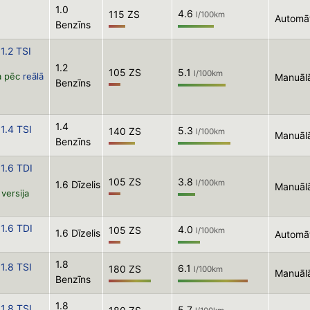
1.0
4.6
115 ZS
l/100km
Automā
Benzīns
1.2 TSI
1.2
105 ZS
5.1
l/100km
a pēc
reālā
Manuāl
Benzīns
1.4
1.4 TSI
5.3
140 ZS
l/100km
Manuāl
Benzīns
1.6 TDI
105 ZS
3.8
l/100km
1.6 Dīzelis
Manuāl
versija
1.6 TDI
4.0
105 ZS
l/100km
1.6 Dīzelis
Automā
1.8
1.8 TSI
6.1
180 ZS
l/100km
Manuāl
Benzīns
1.8
1.8 TSI
5.7