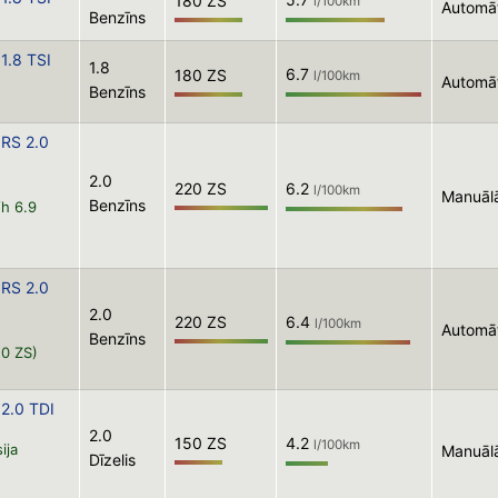
180 ZS
l/100km
Automā
Benzīns
1.8 TSI
1.8
6.7
180 ZS
l/100km
Automā
Benzīns
RS 2.0
2.0
220 ZS
6.2
l/100km
Manuāl
Benzīns
/h 6.9
RS 2.0
2.0
220 ZS
6.4
l/100km
Automā
Benzīns
20 ZS)
2.0 TDI
2.0
150 ZS
4.2
l/100km
ija
Manuāl
Dīzelis