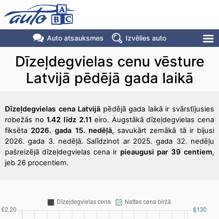
Auto atsauksmes
Izvēlies auto
Dīzeļdegvielas cenu vēsture
Latvijā pēdējā gada laikā
Dīzeļdegvielas cena Latvijā
pēdējā gada laikā ir svārstījusies
robežās no
1.42 līdz 2.11
eiro. Augstākā dīzeļdegvielas cena
fiksēta
2026. gada 15. nedēļā
, savukārt zemākā tā ir bijusi
2026. gada 3. nedēļā. Salīdzinot ar 2025. gada 32. nedēļu
pašreizējā dīzeļdegvielas cena ir
pieaugusi par 39 centiem
,
jeb 26 procentiem.