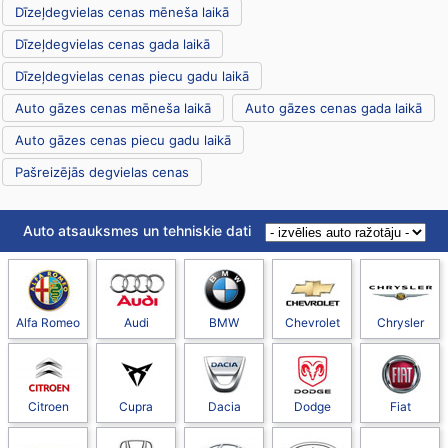
Dīzeļdegvielas cenas mēneša laikā
Dīzeļdegvielas cenas gada laikā
Dīzeļdegvielas cenas piecu gadu laikā
Auto gāzes cenas mēneša laikā
Auto gāzes cenas gada laikā
Auto gāzes cenas piecu gadu laikā
Pašreizējās degvielas cenas
Auto atsauksmes un tehniskie dati
Alfa Romeo
Audi
BMW
Chevrolet
Chrysler
Citroen
Cupra
Dacia
Dodge
Fiat