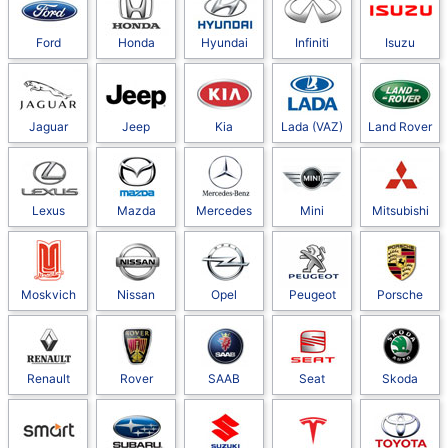
Ford
Honda
Hyundai
Infiniti
Isuzu
Jaguar
Jeep
Kia
Lada (VAZ)
Land Rover
Lexus
Mazda
Mercedes
Mini
Mitsubishi
Moskvich
Nissan
Opel
Peugeot
Porsche
Renault
Rover
SAAB
Seat
Skoda