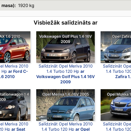
a masa):
1920 kg
Visbiežāk salīdzināts ar
AX 1.6 2010
Volkswagen Golf Plus 1.4 16V
Opel Zafir
2009
pel Meriva 2010
Salīdzināt Opel Meriva 2010
Salīdzināt Ope
0 Hp
ar Ford C-
1.4 Turbo 120 Hp
ar
1.4 Turbo 1
.6 2010
Volkswagen Golf Plus 1.4 16V
Zafira 1
2009
Stationwagon 1.4
Opel Meriva 1.4-16V 2005
Opel Mokka 1
009
pel Meriva 2010
Salīdzināt Opel Meriva 2010
Salīdzināt Ope
120 Hp
ar Seat
1.4 Turbo 120 Hp
ar Opel
1.4 Turbo 1