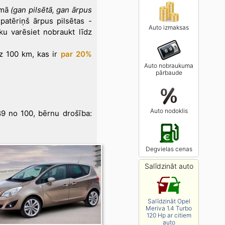
īmā
(gan pilsētā, gan ārpus
 patēriņš ārpus pilsētas -
Auto izmaksas
ku varēsiet nobraukt līdz
 100 km, kas ir
par 20%
Auto nobraukuma
pārbaude
Auto nodoklis
89 no 100, bērnu drošība:
Degvielas cenas
Salīdzināt auto
Salīdzināt Opel
Meriva 1.4 Turbo
120 Hp ar citiem
auto