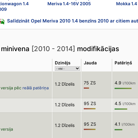
ationwagon 1.4
Meriva 1.4-16V 2005
Mokka 1.4
009
Salīdzināt Opel Meriva 2010 1.4 benzīns 2010 ar citiem au
 minivena
[2010 - 2014]
modifikācijas
Dzinējs
Jauda
Patēriņš
75 ZS
4.9
l/100km
1.2 Dīzelis
versija pēc
reālā patēriņa
95 ZS
4.5
l/100km
1.2 Dīzelis
95 ZS
4.1
l/100km
1.2 Dīzelis
versija