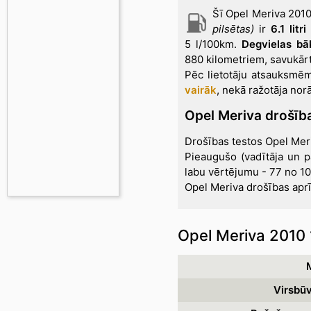
Šī Opel Meriva 201
pilsētas)
ir
6.1 litr
5 l/100km.
Degvielas bāk
880 kilometriem, savukārt 
Pēc lietotāju atsauksm
vairāk
, nekā ražotāja nor
Opel Meriva drošīb
Drošības testos Opel Meri
Pieaugušo (vadītāja un p
labu vērtējumu - 77 no 10
Opel Meriva drošības aprī
Opel Meriva 2010 1
Virsbūv