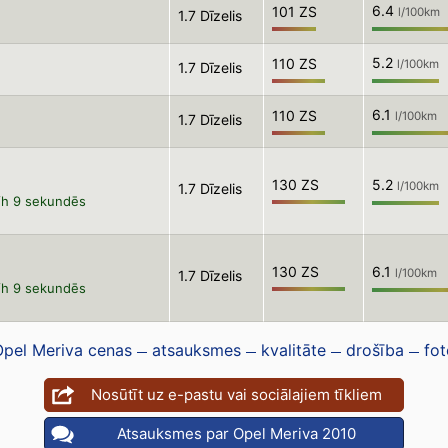
6.4
101 ZS
l/100km
1.7 Dīzelis
5.2
110 ZS
l/100km
1.7 Dīzelis
6.1
110 ZS
l/100km
1.7 Dīzelis
130 ZS
5.2
l/100km
1.7 Dīzelis
/h 9 sekundēs
130 ZS
6.1
l/100km
1.7 Dīzelis
/h 9 sekundēs
Opel Meriva cenas
atsauksmes
kvalitāte
drošība
fot
Nosūtīt uz e-pastu vai sociālajiem tīkliem
Atsauksmes par Opel Meriva 2010