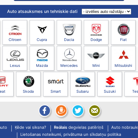
Auto atsauksmes un tehniskie dati
Citroen
Cupra
Dacia
Dodge
Fiat
Lexus
Mazda
Mercedes
Mini
Mitsubishi
eat
Skoda
Smart
Subaru
Suzuki
Tes
auto
Ķēde vai siksna?
Reālais
degvielas patēriņš
Auto nobrauk
Lietošanas noteikumi, privātuma un sīkdatņu politika