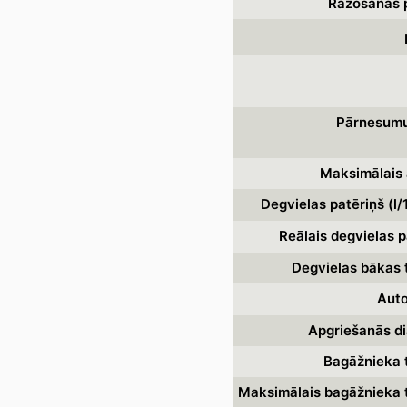
Ražošanas p
Pārnesumu
Maksimālais 
Degvielas patēriņš (l
Reālais degvielas p
Degvielas bākas 
Auto
Apgriešanās di
Bagāžnieka t
Maksimālais bagāžnieka t