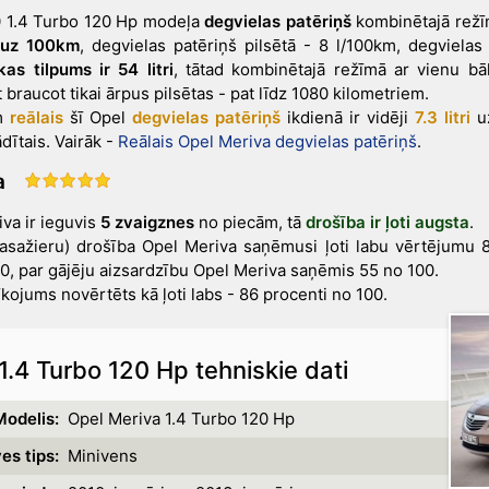
0 1.4 Turbo 120 Hp modeļa
degvielas patēriņš
kombinētajā rež
i uz 100km
, degvielas patēriņš pilsētā - 8 l/100km, degvielas
as tilpums ir 54 litri
, tātad kombinētajā režīmā ar vienu bā
braucot tikai ārpus pilsētas - pat līdz 1080 kilometriem.
ēm
reālais
šī Opel
degvielas patēriņš
ikdienā ir vidēji
7.3 litri
uz
ādītais
. Vairāk -
Reālais Opel Meriva degvielas patēriņš
.
a
va ir ieguvis
5 zvaigznes
no piecām, tā
drošība ir ļoti augsta
.
asažieru) drošība Opel Meriva saņēmusi ļoti labu vērtējumu 
0, par gājēju aizsardzību Opel Meriva saņēmis 55 no 100.
kojums novērtēts kā ļoti labs - 86 procenti no 100.
.4 Turbo 120 Hp tehniskie dati
Modelis:
Opel Meriva 1.4 Turbo 120 Hp
es tips:
Minivens