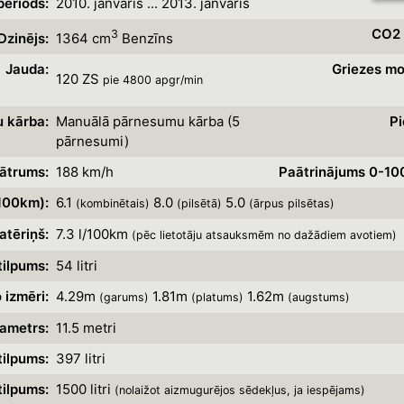
eriods:
2010. janvāris ... 2013. janvāris
CO2 
3
Dzinējs:
1364 cm
Benzīns
Jauda:
Griezes m
120 ZS
pie 4800 apgr/min
 kārba:
Manuālā pārnesumu kārba (5
Pi
pārnesumi)
ātrums:
188 km/h
Paātrinājums 0-10
/100km):
6.1
8.0
5.0
(kombinētais)
(pilsētā)
(ārpus pilsētas)
atēriņš:
7.3 l/100km
(pēc lietotāju atsauksmēm no dažādiem avotiem)
tilpums:
54 litri
 izmēri:
4.29m
1.81m
1.62m
(garums)
(platums)
(augstums)
ametrs:
11.5 metri
ilpums:
397 litri
ilpums:
1500 litri
(nolaižot aizmugurējos sēdekļus, ja iespējams)