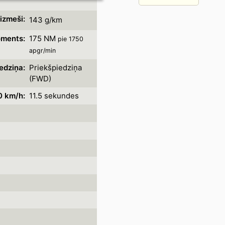
izmeši:
143 g/km
oments:
175 NM
pie 1750
apgr/min
edziņa:
Priekšpiedziņa
(FWD)
0 km/h:
11.5 sekundes