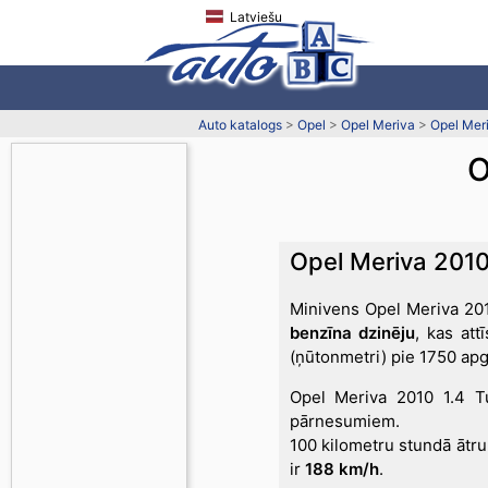
Latviešu
Auto katalogs
>
Opel
>
Opel Meriva
>
Opel Mer
O
Opel Meriva 2010
Minivens Opel Meriva 201
benzīna dzinēju
, kas att
(ņūtonmetri) pie 1750 ap
Opel Meriva 2010 1.4 T
pārnesumiem.
100 kilometru stundā ātr
ir
188 km/h
.