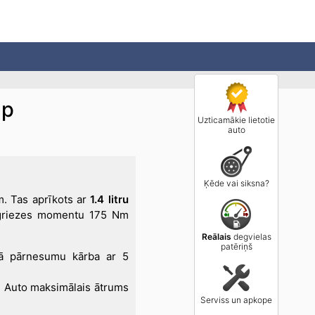
Hp
Uzticamākie lietotie
auto
Ķēde vai siksna?
m. Tas aprīkots ar
1.4 litru
 griezes momentu 175 Nm
Reālais
degvielas
patēriņš
lā pārnesumu kārba ar 5
. Auto maksimālais ātrums
Serviss un apkope