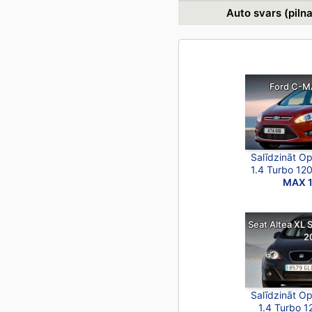
Auto svars (piln
Ford C-M
Salīdzināt O
1.4 Turbo 12
MAX 1
Seat Altea XL 
2
Salīdzināt O
1.4 Turbo 