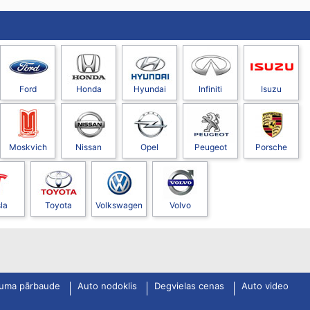
Ford
Honda
Hyundai
Infiniti
Isuzu
Moskvich
Nissan
Opel
Peugeot
Porsche
la
Toyota
Volkswagen
Volvo
uma pārbaude
Auto nodoklis
Degvielas cenas
Auto video