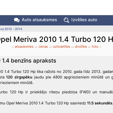
Auto atsauksmes
Izvēlies auto
iva 2010 - 2014
pel Meriva 2010 1.4 Turbo 120 
atsauksmes
cenas
uzticamība
drošība
foto
 1.4 benzīns apraksts
0 1.4 Turbo 120 Hp tika ražots no 2010. gada līdz 2013. gada
īsta
120 zirgspēku
jaudu pie 4800 apgriezieniem minūtē un
griezieniem minūtē.
urbo 120 Hp ir priekšējo riteņu piedziņa (FWD) un manuā
umu Opel Meriva 2010 1.4 Turbo 120 Hp sasniedz
11.5 sekundēs