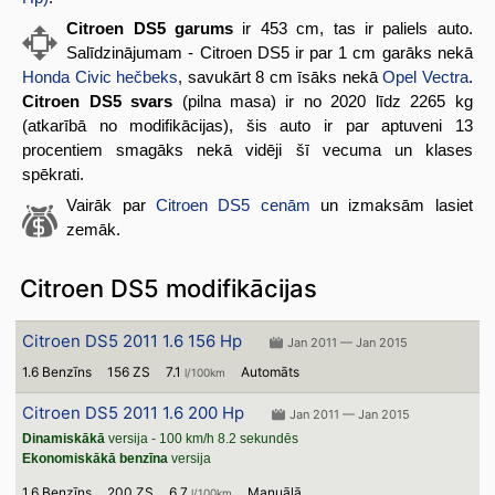
Citroen DS5 garums
ir 453 cm, tas ir paliels auto.
Salīdzinājumam - Citroen DS5 ir par 1 cm garāks nekā
Honda Civic hečbeks
, savukārt 8 cm īsāks nekā
Opel Vectra
.
Citroen DS5 svars
(pilna masa) ir no 2020 līdz 2265 kg
(atkarībā no modifikācijas), šis auto ir par aptuveni 13
procentiem smagāks nekā vidēji šī vecuma un klases
spēkrati.
Vairāk par
Citroen DS5 cenām
un izmaksām lasiet
zemāk.
Citroen DS5 modifikācijas
Citroen DS5 2011 1.6 156 Hp
Jan 2011 — Jan 2015
1.6 Benzīns
156 ZS
7.1
Automāts
l/100km
Citroen DS5 2011 1.6 200 Hp
Jan 2011 — Jan 2015
Dinamiskākā
versija - 100 km/h 8.2 sekundēs
Ekonomiskākā benzīna
versija
1.6 Benzīns
200 ZS
6.7
Manuālā
l/100km