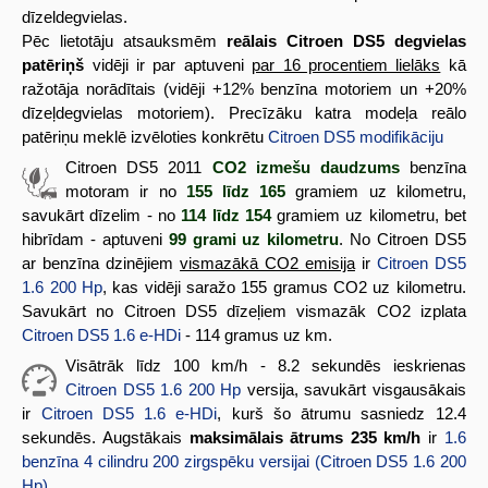
dīzeldegvielas.
Pēc lietotāju atsauksmēm
reālais Citroen DS5 degvielas
patēriņš
vidēji ir par aptuveni
par 16 procentiem lielāks
kā
ražotāja norādītais (vidēji +12% benzīna motoriem un +20%
dīzeļdegvielas motoriem). Precīzāku katra modeļa reālo
patēriņu meklē izvēloties konkrētu
Citroen DS5 modifikāciju
Citroen DS5 2011
CO2 izmešu daudzums
benzīna
motoram ir no
155 līdz 165
gramiem uz kilometru,
savukārt dīzelim - no
114 līdz 154
gramiem uz kilometru, bet
hibrīdam - aptuveni
99 grami uz kilometru
. No Citroen DS5
ar benzīna dzinējiem
vismazākā CO2 emisija
ir
Citroen DS5
1.6 200 Hp
, kas vidēji saražo 155 gramus CO2 uz kilometru.
Savukārt no Citroen DS5 dīzeļiem vismazāk CO2 izplata
Citroen DS5 1.6 e-HDi
- 114 gramus uz km.
Visātrāk līdz 100 km/h - 8.2 sekundēs ieskrienas
Citroen DS5 1.6 200 Hp
versija, savukārt visgausākais
ir
Citroen DS5 1.6 e-HDi
, kurš šo ātrumu sasniedz 12.4
sekundēs. Augstākais
maksimālais ātrums 235 km/h
ir
1.6
benzīna 4 cilindru 200 zirgspēku versijai (Citroen DS5 1.6 200
Hp)
.