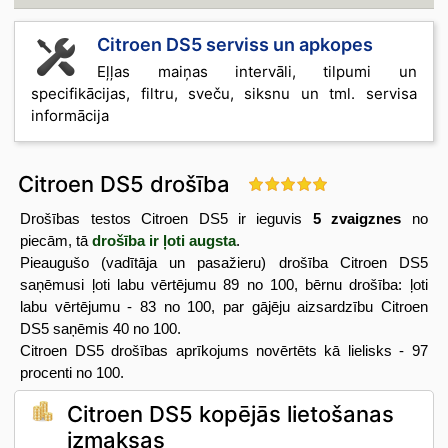
Citroen DS5 serviss un apkopes
Eļļas maiņas intervāli, tilpumi un
specifikācijas, filtru, sveču, siksnu un tml. servisa
informācija
Citroen DS5 drošība
Drošības testos Citroen DS5 ir ieguvis
5 zvaigznes
no
piecām, tā
drošība ir ļoti augsta
.
Pieaugušo (vadītāja un pasažieru) drošība Citroen DS5
saņēmusi ļoti labu vērtējumu 89 no 100, bērnu drošība: ļoti
labu vērtējumu - 83 no 100, par gājēju aizsardzību Citroen
DS5 saņēmis 40 no 100.
Citroen DS5 drošības aprīkojums novērtēts kā lielisks - 97
procenti no 100.
Citroen DS5 kopējās lietošanas
izmaksas