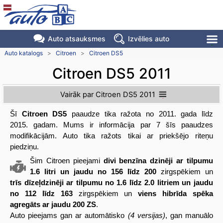
Auto atsauksmes
Izvēlies auto
Auto katalogs
>
Citroen
>
Citroen DS5
Citroen DS5 2011
Vairāk par Citroen DS5 2011
Šī
Citroen DS5
paaudze tika ražota no 2011. gada līdz
2015. gadam. Mums ir informācija par 7 šīs paaudzes
modifikācijām. Auto tika ražots tikai ar priekšējo riteņu
piedziņu.
Šim Citroen pieejami
divi benzīna dzinēji ar tilpumu
1.6 litri un jaudu no 156 līdz 200
zirgspēkiem un
trīs dīzeļdzinēji ar tilpumu no 1.6 līdz 2.0 litriem un jaudu
no 112 līdz 163
zirgspēkiem un
viens hibrīda spēka
agregāts ar jaudu 200 ZS
.
Auto pieejams gan ar automātisko
(4 versijas)
, gan manuālo