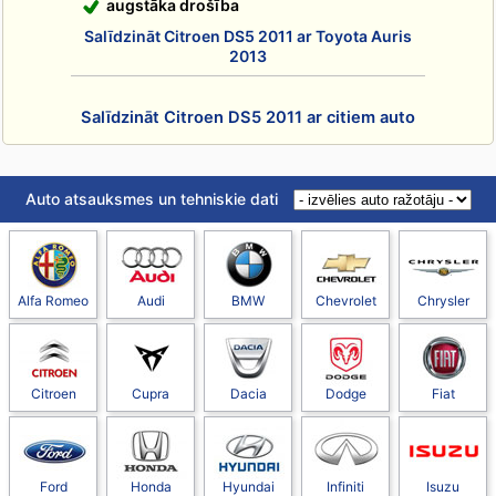
augstāka drošība
Salīdzināt Citroen DS5 2011 ar Toyota Auris
2013
Salīdzināt Citroen DS5 2011 ar citiem auto
Auto atsauksmes un tehniskie dati
Alfa Romeo
Audi
BMW
Chevrolet
Chrysler
Citroen
Cupra
Dacia
Dodge
Fiat
Ford
Honda
Hyundai
Infiniti
Isuzu