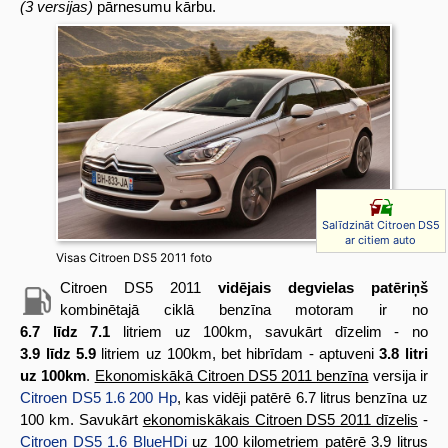
(3 versijas)
pārnesumu kārbu.
Salīdzināt Citroen DS5
ar citiem auto
Visas Citroen DS5 2011 foto
Citroen DS5 2011
vidējais degvielas patēriņš
kombinētajā ciklā benzīna motoram ir no
6.7 līdz 7.1
litriem uz 100km, savukārt dīzelim - no
3.9 līdz 5.9
litriem uz 100km, bet hibrīdam - aptuveni
3.8 litri
uz 100km
.
Ekonomiskākā Citroen DS5 2011 benzīna
versija ir
Citroen DS5 1.6 200 Hp
, kas vidēji patērē 6.7 litrus benzīna uz
100 km. Savukārt
ekonomiskākais Citroen DS5 2011 dīzelis
-
Citroen DS5 1.6 BlueHDi
uz 100 kilometriem patērē 3.9 litrus