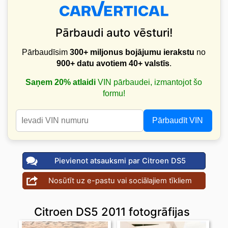
Pārbaudi auto vēsturi!
Pārbaudīsim
300+ miljonus bojājumu ierakstu
no
900+ datu avotiem
40+ valstīs
.
Saņem 20% atlaidi
VIN pārbaudei, izmantojot šo
formu!
Pārbaudīt VIN
Pievienot atsauksmi par Citroen DS5
Nosūtīt uz e-pastu vai sociālajiem tīkliem
Citroen DS5 2011 fotogrāfijas