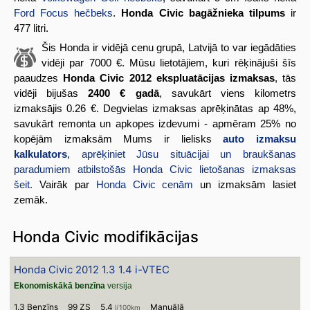
Ford Focus hečbeks
.
Honda Civic bagāžnieka tilpums
ir
477 litri.
Šis Honda ir vidējā cenu grupā, Latvijā to var iegādāties
vidēji par 7000 €. Mūsu lietotājiem, kuri rēķinājuši šīs
paaudzes
Honda Civic 2012 ekspluatācijas izmaksas
, tās
vidēji bijušas
2400 € gadā
, savukārt viens kilometrs
izmaksājis 0.26 €. Degvielas izmaksas aprēķinātas ap 48%,
savukārt remonta un apkopes izdevumi - apmēram 25% no
kopējām izmaksām Mums ir lielisks
auto izmaksu
kalkulators
,
aprēķiniet Jūsu situācijai un braukšanas
paradumiem atbilstošās Honda Civic lietošanas izmaksas
šeit.
Vairāk par
Honda Civic cenām
un izmaksām lasiet
zemāk.
Honda Civic modifikācijas
Honda Civic 2012 1.3 1.4 i-VTEC
Ekonomiskākā benzīna
versija
1.3 Benzīns
99 ZS
5.4
Manuālā
l/100km