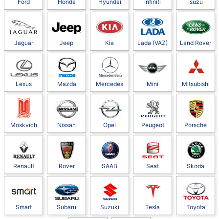
Ford
Honda
Hyundai
Infiniti
Isuzu
Jaguar
Jeep
Kia
Lada (VAZ)
Land Rover
Lexus
Mazda
Mercedes
Mini
Mitsubishi
Moskvich
Nissan
Opel
Peugeot
Porsche
Renault
Rover
SAAB
Seat
Skoda
Smart
Subaru
Suzuki
Tesla
Toyota