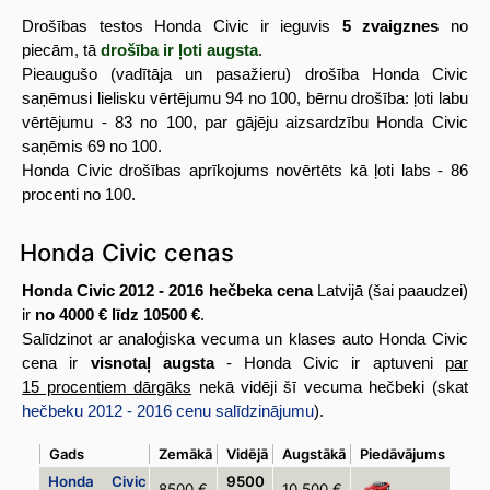
Drošības testos Honda Civic ir ieguvis
5 zvaigznes
no
piecām, tā
drošība ir ļoti augsta
.
Pieaugušo (vadītāja un pasažieru) drošība Honda Civic
saņēmusi lielisku vērtējumu 94 no 100, bērnu drošība: ļoti labu
vērtējumu - 83 no 100, par gājēju aizsardzību Honda Civic
saņēmis 69 no 100.
Honda Civic drošības aprīkojums novērtēts kā ļoti labs - 86
procenti no 100.
Honda Civic cenas
Honda Civic 2012 - 2016 hečbeka cena
Latvijā (šai paaudzei)
ir
no 4000 € līdz 10500 €
.
Salīdzinot ar analoģiska vecuma un klases auto Honda Civic
cena ir
visnotaļ augsta
- Honda Civic ir aptuveni
par
15 procentiem dārgāks
nekā vidēji šī vecuma hečbeki (skat
hečbeku 2012 - 2016 cenu salīdzinājumu
).
Gads
Zemākā
Vidējā
Augstākā
Piedāvājums
Honda Civic
9500
8500 €
10 500 €