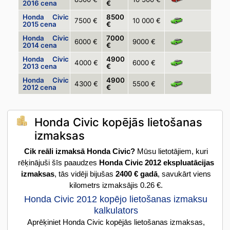
2016 cena
€
Honda Civic
8500
7500 €
10 000 €
2015 cena
€
Honda Civic
7000
6000 €
9000 €
2014 cena
€
Honda Civic
4900
4000 €
6000 €
2013 cena
€
Honda Civic
4900
4300 €
5500 €
2012 cena
€
Honda Civic kopējās lietošanas
izmaksas
Cik reāli izmaksā Honda Civic?
Mūsu lietotājiem, kuri
rēķinājuši šīs paaudzes
Honda Civic 2012 ekspluatācijas
izmaksas
, tās vidēji bijušas
2400 € gadā
, savukārt viens
kilometrs izmaksājis 0.26 €.
Honda Civic 2012 kopējo lietošanas izmaksu
kalkulators
Aprēķiniet Honda Civic kopējās lietošanas izmaksas,