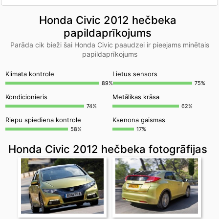
Honda Civic 2012 hečbeka
papildaprīkojums
Parāda cik bieži šai Honda Civic paaudzei ir pieejams minētais
papildaprīkojums
Klimata kontrole
Lietus sensors
89%
75%
Kondicionieris
Metālikas krāsa
74%
62%
Riepu spiediena kontrole
Ksenona gaismas
58%
17%
Honda Civic 2012 hečbeka fotogrāfijas