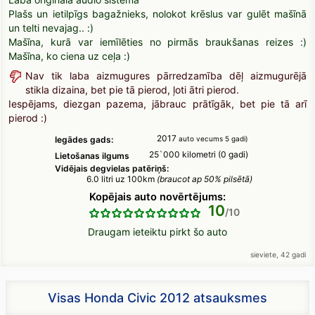
Plašs un ietilpīgs bagažnieks, nolokot krēslus var gulēt mašīnā
un telti nevajag.. :)
Mašīna, kurā var iemīlēties no pirmās braukšanas reizes :)
Mašīna, ko ciena uz ceļa :)
Nav tik laba aizmugures pārredzamība dēļ aizmugurējā
stikla dizaina, bet pie tā pierod, ļoti ātri pierod.
Iespējams, diezgan pazema, jābrauc prātīgāk, bet pie tā arī
pierod :)
2017
Iegādes gads:
auto vecums 5 gadi)
25`000 kilometri (0 gadi)
Lietošanas ilgums
Vidējais degvielas patēriņš:
6.0 litri uz 100km
(braucot ap 50% pilsētā)
Kopējais auto novērtējums:
10
Draugam ieteiktu pirkt šo auto
sieviete, 42 gadi
Visas Honda Civic 2012 atsauksmes