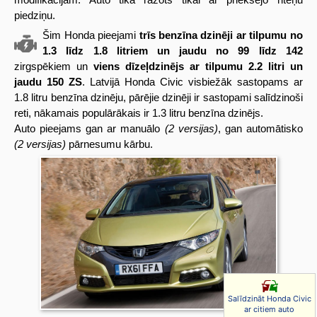
piedziņu.
Šim Honda pieejami
trīs benzīna dzinēji ar tilpumu no
1.3 līdz 1.8 litriem un jaudu no 99 līdz 142
zirgspēkiem un
viens dīzeļdzinējs ar tilpumu 2.2 litri un
jaudu 150 ZS
. Latvijā Honda Civic visbiežāk sastopams ar
1.8 litru benzīna dzinēju, pārējie dzinēji ir sastopami salīdzinoši
reti, nākamais populārākais ir 1.3 litru benzīna dzinējs.
Auto pieejams gan ar manuālo
(2 versijas)
, gan automātisko
(2 versijas)
pārnesumu kārbu.
Salīdzināt Honda Civic
ar citiem auto