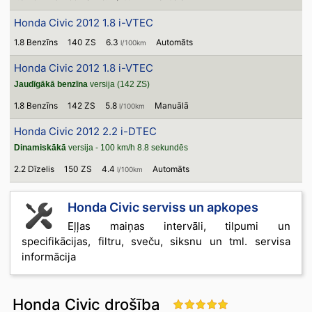
Honda Civic 2012 1.8 i-VTEC
1.8 Benzīns
140 ZS
6.3
Automāts
l/100km
Honda Civic 2012 1.8 i-VTEC
Jaudīgākā benzīna
versija (142 ZS)
1.8 Benzīns
142 ZS
5.8
Manuālā
l/100km
Honda Civic 2012 2.2 i-DTEC
Dinamiskākā
versija - 100 km/h 8.8 sekundēs
2.2 Dīzelis
150 ZS
4.4
Automāts
l/100km
Honda Civic serviss un apkopes
Eļļas maiņas intervāli, tilpumi un
specifikācijas, filtru, sveču, siksnu un tml. servisa
informācija
Honda Civic drošība