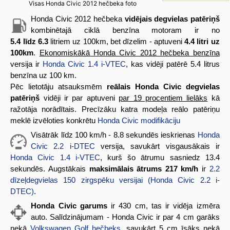
Visas Honda Civic 2012 hečbeka foto
Honda Civic 2012 hečbeka
vidējais degvielas patēriņš
kombinētajā ciklā benzīna motoram ir no
5.4 līdz 6.3
litriem uz 100km, bet dīzelim - aptuveni
4.4 litri uz
100km
.
Ekonomiskākā Honda Civic 2012 hečbeka benzīna
versija ir
Honda Civic 1.4 i-VTEC
, kas vidēji patērē 5.4 litrus
benzīna uz 100 km.
Pēc lietotāju atsauksmēm
reālais Honda Civic degvielas
patēriņš
vidēji ir par aptuveni
par 19 procentiem lielāks
kā
ražotāja norādītais. Precīzāku katra modeļa reālo patēriņu
meklē izvēloties konkrētu
Honda Civic modifikāciju
Visātrāk līdz 100 km/h - 8.8 sekundēs ieskrienas
Honda
Civic 2.2 i-DTEC
versija, savukārt visgausākais ir
Honda Civic 1.4 i-VTEC
, kurš šo ātrumu sasniedz 13.4
sekundēs. Augstākais
maksimālais ātrums 217 km/h
ir
2.2
dīzeļdegvielas 150 zirgspēku versijai (Honda Civic 2.2 i-
DTEC)
.
Honda Civic garums
ir 430 cm, tas ir vidēja izmēra
auto. Salīdzinājumam - Honda Civic ir par 4 cm garāks
nekā
Volkswagen Golf hečbeks
, savukārt 5 cm īsāks nekā