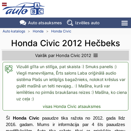
Auto atsauksmes
Izvēlies auto
Auto katalogs
>
Honda
>
Honda Civic
Honda Civic 2012 Hečbeks
Vairāk par Honda Civic 2012
Vizuāli glīta un stilīga, pat skaista :) Smuks panelis :)
Viegli manevrējama, Ērts salons Laba oriģinālā audio
sistēma Plašs un ietilpīgs bagažnieks, nolokot krēslus var
gulēt mašīnā un telti nevajag.. :) Mašīna, kurā var
iemīlēties no pirmās braukšanas reizes :) Mašīna, ko ciena
uz ceļa :)
visas Honda Civic atsauksmes
Šī
Honda Civic
paaudze tika ražota no 2012. gada līdz
2016. gadam. Mums ir informācija par 4 šīs paaudzes
modifikācijām. Auto tika ražots tikai ar priekšējo riteņu