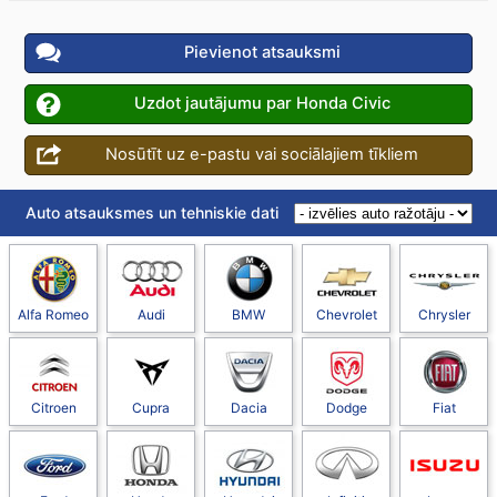
Pievienot atsauksmi
Uzdot jautājumu par Honda Civic
Nosūtīt uz e-pastu vai sociālajiem tīkliem
Auto atsauksmes un tehniskie dati
Alfa Romeo
Audi
BMW
Chevrolet
Chrysler
Citroen
Cupra
Dacia
Dodge
Fiat