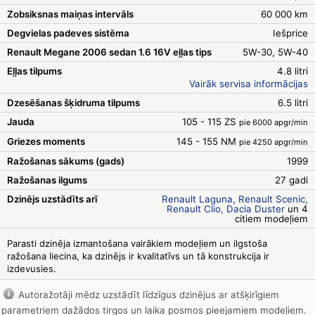
Zobsiksnas maiņas intervāls
60 000 km
Degvielas padeves sistēma
Iešprice
Renault Megane 2006 sedan 1.6 16V eļļas tips
5W-30, 5W-40
Eļļas tilpums
4.8 litri
Vairāk servisa informācijas
Dzesēšanas šķidruma tilpums
6.5 litri
Jauda
105 - 115 ZS
pie 6000 apgr/min
Griezes moments
145 - 155 NM
pie 4250 apgr/min
Ražošanas sākums (gads)
1999
Ražošanas ilgums
27 gadi
Dzinējs uzstādīts arī
Renault Laguna
Renault Scenic
Renault Clio
Dacia Duster
un 4
citiem modeļiem
Parasti dzinēja izmantošana vairākiem modeļiem un ilgstoša
ražošana liecina, ka dzinējs ir kvalitatīvs un tā konstrukcija ir
izdevusies.
Autoražotāji mēdz uzstādīt līdzīgus dzinējus ar atšķirīgiem
parametriem dažādos tirgos un laika posmos pieejamiem modeļiem.