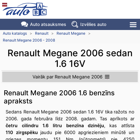
Auto atsauksmes
Izvēlies auto
Auto katalogs
>
Renault
>
Renault Megane
>
Renault Megane 2006 - 2008
Renault Megane 2006 sedan
1.6 16V
Vairāk par Renault Megane 2006
Renault Megane 2006 1.6 benzīns
apraksts
Sedans Renault Megane 2006 sedan 1.6 16V tika ražots no
2006. gada februāra līdz 2008. gadam. Tas aprīkots ar
četru cilindru 1.6 litru benzīna dzinēju
, kas attīsta
110 zirgspēku
jaudu pie 6000 apgriezieniem minūtē un
griezes momentu 151 Nm (ņūtonmetri) pie 4250