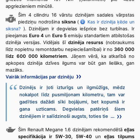
apgriezieniem minūtē.
Šim 4 cilindru 16 vārstu dzinējam sadales vārpstas
piedziņu nodrošina
siksna
(
Kas ir dzinēja ķēde un
siksna?
). Dzinējam ir degvielas iešprice bez turbīnas. Ir
pieejamas
Euro 4
un
Euro 5
emisiju standartiem atbilstošas
dzinēja versijas. Vidējais šī
dzinēja resurss
(nobraukums
līdz nopietnu remontdarbu nepieciešamībai) ir no
360 000
līdz 600 000 kilometriem
. Jāņem vērā, ka atkarībā no
apkopes dzinēja dzīves ilgums var būt gan lielāks, gan
mazāks.
Vairāk informācijas par dzinēju
Dzinējs ir ļoti izturīgs un ilgmūžīgs, mēdz
nokalpot līdz pusmiljonam kilometru, tam var
gadīties dažādi sīki bojājumi, bet kopumā ir
gana uzticams. Degvielas patēriņš šiem
dzinējiem ir salīdzinoši augsts, toties tie
...
Šim Renault Megane 1.6 dzinējam rekomendētā
eļļas
specifikācija ir 5W-30, 5W-40
un
eļļas tilpums