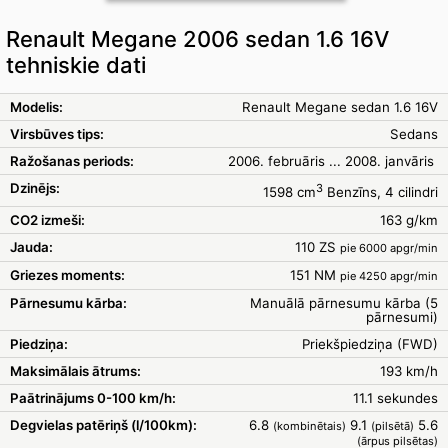
Renault Megane 2006 sedan 1.6 16V
tehniskie dati
Modelis:
Renault Megane sedan 1.6 16V
Virsbūves tips:
Sedans
Ražošanas periods:
2006. februāris ... 2008. janvāris
Dzinējs:
3
1598 cm
Benzīns, 4 cilindri
CO2 izmeši:
163 g/km
Jauda:
110 ZS
pie 6000 apgr/min
Griezes moments:
151 NM
pie 4250 apgr/min
Pārnesumu kārba:
Manuālā pārnesumu kārba (5
pārnesumi)
Piedziņa:
Priekšpiedziņa (FWD)
Maksimālais ātrums:
193 km/h
Paātrinājums 0-100 km/h:
11.1 sekundes
Degvielas patēriņš (l/100km):
6.8
9.1
5.6
(kombinētais)
(pilsētā)
(ārpus pilsētas)