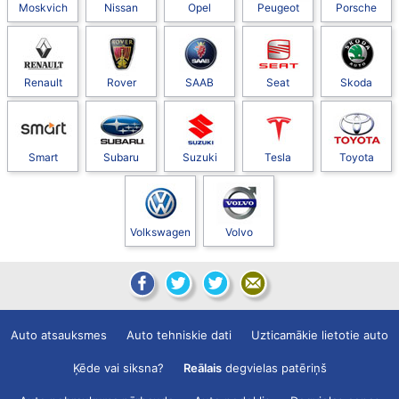
Moskvich
Nissan
Opel
Peugeot
Porsche
Renault
Rover
SAAB
Seat
Skoda
Smart
Subaru
Suzuki
Tesla
Toyota
Volkswagen
Volvo
Auto atsauksmes
Auto tehniskie dati
Uzticamākie lietotie auto
Ķēde vai siksna?
Reālais
degvielas patēriņš