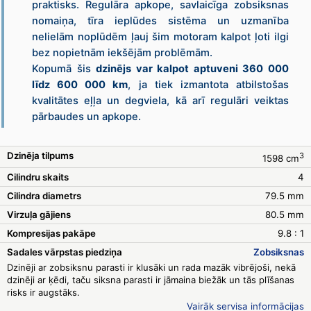
praktisks. Regulāra apkope, savlaicīga zobsiksnas
nomaiņa, tīra ieplūdes sistēma un uzmanība
nelielām noplūdēm ļauj šim motoram kalpot ļoti ilgi
bez nopietnām iekšējām problēmām.
Kopumā šis
dzinējs var kalpot aptuveni 360 000
līdz 600 000 km
, ja tiek izmantota atbilstošas
kvalitātes eļļa un degviela, kā arī regulāri veiktas
pārbaudes un apkope.
Dzinēja tilpums
3
1598 cm
Cilindru skaits
4
Cilindra diametrs
79.5 mm
Virzuļa gājiens
80.5 mm
Kompresijas pakāpe
9.8 : 1
Sadales vārpstas piedziņa
Zobsiksnas
Dzinēji ar zobsiksnu parasti ir klusāki un rada mazāk vibrējoši, nekā
dzinēji ar ķēdi, taču siksna parasti ir jāmaina biežāk un tās plīšanas
risks ir augstāks.
Vairāk servisa informācijas