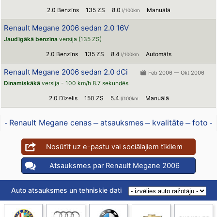
2.0 Benzīns
135 ZS
8.0
Manuālā
l/100km
Renault Megane 2006 sedan 2.0 16V
Jaudīgākā benzīna
versija (135 ZS)
2.0 Benzīns
135 ZS
8.4
Automāts
l/100km
Renault Megane 2006 sedan 2.0 dCi
Feb 2006 — Okt 2006
Dinamiskākā
versija - 100 km/h 8.7 sekundēs
2.0 Dīzelis
150 ZS
5.4
Manuālā
l/100km
Renault Megane cenas
atsauksmes
kvalitāte
foto
Nosūtīt uz e-pastu vai sociālajiem tīkliem
Atsauksmes par Renault Megane 2006
Auto atsauksmes un tehniskie dati