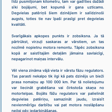
līdz pusmiljonam kilometru, tam var gadīties dažādi
sīki bojājumi, bet kopumā ir gana uzticams.
Degvielas patēriņš šiem dzinējiem ir salīdzinoši
augsts, toties tie nav īpaši prasīgi pret degvielas
kvalitāti.
Svarīgākais apkopes punkts ir zobsiksna. Ja tā
pārtrūkst, virzuļi saskaras ar vārstiem, un tas
nozīmē nopietnu motora remontu. Tāpēc zobsiksna
kopā ar saistītajām detaļām jāmaina savlaicīgi,
nepagarinot maiņas intervālu.
Vēl viena zināma vājā vieta ir vārstu fāzu regulators.
Tas parasti nekalpo tik ilgi kā pats dzinējs un bieži
prasa nomaiņu ap 100 000 km. Par tā nolietojumu
var liecināt grabēšana vai čirkstoša skaņa no
motortelpas. Bojāts fāžu regulators var palielināt
degvielas patēriņu, samazināt jaudu, izraisīt
nevienmērīgu darbību vai pat motora noslāpšanu
neilgi pēc iedarbināšanas.