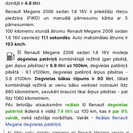
dzinējā ir
4.8 litri
.
Renault Megane 2006 sedan 1.6 16V ir priekšējo riteņu
piedziņa (FWD) un manuālā pārnesumu kārba ar 5
pārnesumiem.
100 kilometru stundā ātrumu Renault Megane 2006 sedan
1.6 16V sasniedz
11.1 sekundēs
. Auto maksimālais ātrums ir
193 km/h
.
Šī Renault Megane 2006 sedan 1.6 16V modeļa
degvielas patēriņš
kombinētajā režīmā
(gan pilsētā,
gan ārpus pilsētas)
ir
6.8 litri uz 100km
, degvielas patēriņš
pilsētā - 9.1 l/100km, degvielas patēriņš ārpus pilsētas -
5.6 l/100km.
Degvielas bākas tilpums ir 60 litri
, tātad
kombinētajā režīmā ar vienu bāku varēsiet nobraukt līdz
880 kilometriem, savukārt braucot tikai ārpus pilsētas - pat
līdz 1060 kilometriem.
Pēc lietotāju atsauksmēm
reālais
šī Renault
degvielas
patēriņš
ikdienā ir vidēji
7.4 litri
uz 100 km, kas ir
par 9%
vairāk
, nekā ražotāja norādītais
. Vairāk -
Reālais Renault
Megane degvielas patēriņš
.
Ar šādu pašu dzinēju pieejama arī Renault Megane versija ar