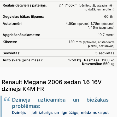
Reālais degvielas patēriņš:
7.4 l/100km
(pēc lietotāju atsauksmēm
no dažādiem avotiem)
Degvielas bākas tilpums:
60 litri
Auto izmēri:
4.50m
1.78m
(garums)
(platums)
1.46m
(augstums)
Apgriešanās diametrs:
10.7 metri
Klīrenss:
120 mm
(aptuvens, ar standarta
piekari, bez kravas)
Sēdvietas:
5 sēdvietas
Auto svars (pilna masa):
1750 kg
Pašmasa:
1200 kg
Kravnesība:
550 kg
Renault Megane 2006 sedan 1.6 16V
dzinējs K4M FR
Dzinēja uzticamība un biežākās
problēmas:
Dzinējs ir ļoti izturīgs un ilgmūžīgs, mēdz nokalpot