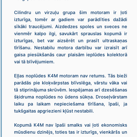
Cilindru un virzuļu grupa šim motoram ir ļoti
izturīga, tomēr ar gadiem var parādīties dažādi
sīkāki traucējumi. Aizdedzes spoles un sveces ne
vienmēr kalpo ilgi, savukārt sprauslas kopumā ir
izturīgas, bet var aizsērēt un prasīt ultraskaņas
tīrīšanu. Nestabilu motora darbību var izraisīt arī
gaisa piesūkšanās caur plaisām ieplūdes kolektorā
vai tā blīvējumiem.
Eļļas noplūdes K4M motoram nav retums. Tās bieži
parādās pie kloķvārpstas blīvslēga, vārstu vāka vai
tā stiprinājuma skrūvēm. Iespējamas arī dzesēšanas
šķidruma noplūdes no ūdens sūkņa. Droseļvārstam
laiku pa laikam nepieciešama tīrīšana, īpaši, ja
tukšgaitas apgriezieni kļūst nestabili.
Kopumā K4M nav īpaši smalks vai ļoti ekonomisks
mūsdienu dzinējs, toties tas ir izturīgs, vienkāršs un