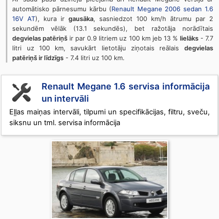
automātisko pārnesumu kārbu (
Renault Megane 2006 sedan 1.6
16V AT
), kura ir
gausāka
, sasniedzot 100 km/h ātrumu par 2
sekundēm vēlāk (13.1 sekundēs), bet ražotāja norādītais
degvielas patēriņš
ir par 0.9 litriem uz 100 km jeb 13 %
lielāks
- 7.7
litri uz 100 km, savukārt lietotāju ziņotais reālais
degvielas
patēriņš ir līdzīgs
- 7.4 litri uz 100 km.
Renault Megane 1.6 servisa informācija
un intervāli
Eļļas maiņas intervāli, tilpumi un specifikācijas, filtru, sveču,
siksnu un tml. servisa informācija